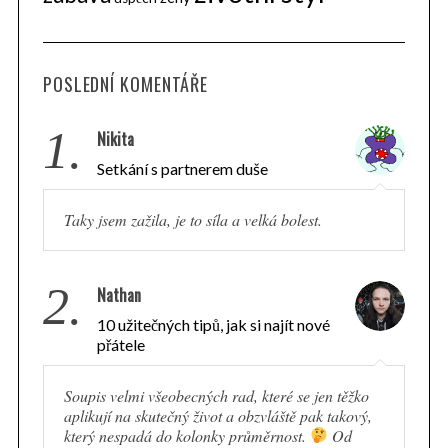
POSLEDNÍ KOMENTÁŘE
1.
Nikita
Setkání s partnerem duše
Taky jsem zažila, je to síla a velká bolest.
2.
Nathan
10 užitečných tipů, jak si najít nové
přátele
S
Soupis velmi všeobecných rad, které se jen těžko
e
aplikují na skutečný život a obzvláště pak takový,
a
který nespadá do kolonky průměrnost.
Od
r