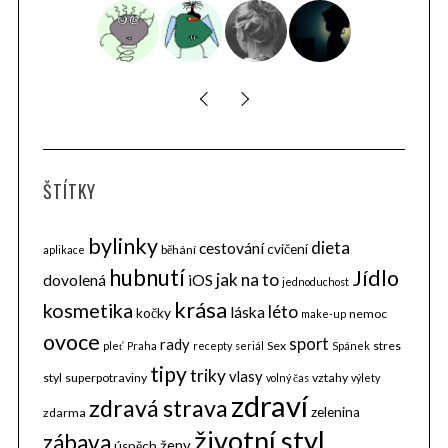
ŠTÍTKY
bylinky
dieta
cestování
cvičení
běhání
aplikace
hubnutí
Jídlo
jak na to
dovolená
iOS
jednoduchost
krása
kosmetika
léto
láska
kočky
nemoc
make-up
ovoce
sport
rady
Sex
stres
pleť
Praha
recepty
seriál
Spánek
tipy
triky
vlasy
styl
superpotraviny
vztahy
volný čas
výlety
zdraví
zdravá strava
zelenina
zdarma
životní styl
zábava
ženy
úspěch