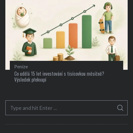
Peníze
Co udělá 15 let investování s tisícovkou měsíčně?
Výsledek překvapí
S
S
e
E
A
a
R
C
H
r