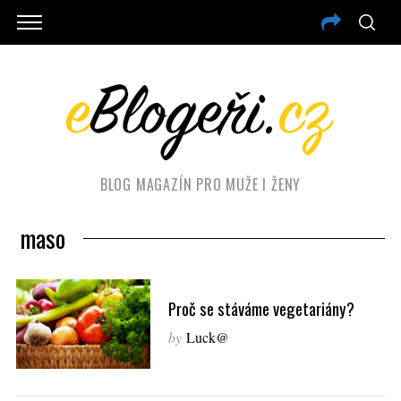
BLOG MAGAZÍN PRO MUŽE I ŽENY
maso
Proč se stáváme vegetariány?
by
Luck@