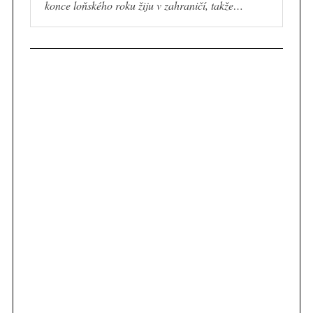
konce loňského roku žiju v zahraničí, takže…
c
h
f
o
r
: