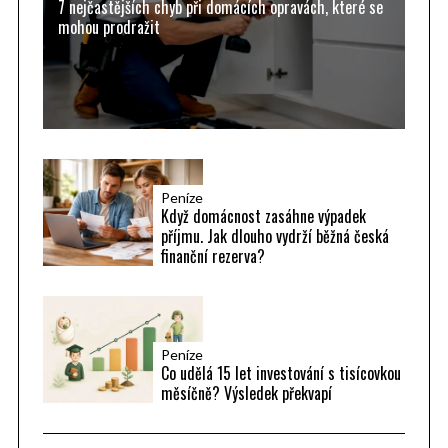
7 nejčastějších chyb při domácích opravách, které se
:
mohou prodražit
Peníze
Když domácnost zasáhne výpadek
příjmu. Jak dlouho vydrží běžná česká
finanční rezerva?
Peníze
Co udělá 15 let investování s tisícovkou
měsíčně? Výsledek překvapí