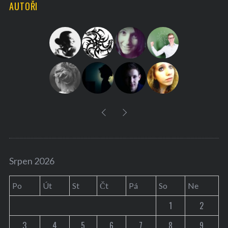
AUTOŘI
c
h
f
o
r
:
Srpen 2026
Po
Út
St
Čt
Pá
So
Ne
1
2
3
4
5
6
7
8
9