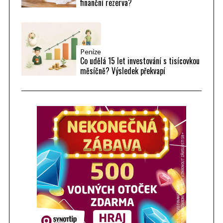
:
finanční rezerva?
Peníze
Co udělá 15 let investování s tisícovkou
měsíčně? Výsledek překvapí