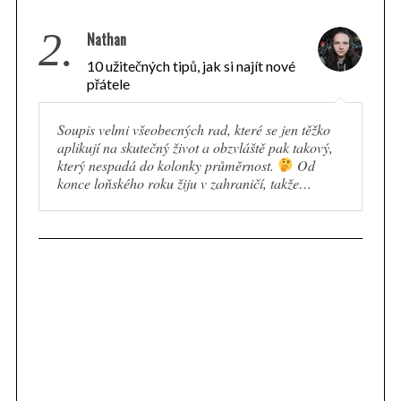
2.
Nathan
10 užitečných tipů, jak si najít nové
přátele
Soupis velmi všeobecných rad, které se jen těžko
aplikují na skutečný život a obzvláště pak takový,
který nespadá do kolonky průměrnost.
Od
konce loňského roku žiju v zahraničí, takže…