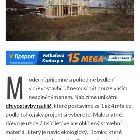
M
oderní, příjemné a pohodlné bydlení
v dřevostavbě už nemusí být pouze vaším
nesplněným snem. Nabízíme unikátní
dřevostavby na klíč
, které postavíme za 1 až 4 měsíce,
podle toho, jaký projekt si vyberete. Málo platné,
dřevo je už celá tisíciletí velice oblíbený stavební
materiál, který je navíc ekologický. Domky, které