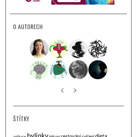
O AUTORECH
ŠTÍTKY
bylinky
dieta
cestování
cvičení
běhání
aplikace