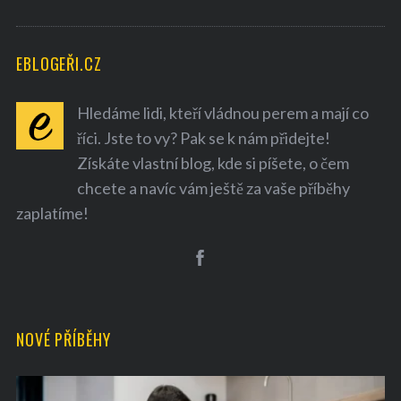
EBLOGEŘI.CZ
Hledáme lidi, kteří vládnou perem a mají co
říci. Jste to vy? Pak se k nám přidejte!
Získáte vlastní blog, kde si píšete, o čem
chcete a navíc vám ještě za vaše příběhy
zaplatíme!
NOVÉ PŘÍBĚHY