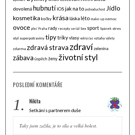
hubnutí
Jídlo
jak na to
dovolená
iOS
jednoduchost
krása
kosmetika
léto
láska
kočky
nemoc
make-up
ovoce
sport
rady
Sex
stres
pleť
Praha
recepty
seriál
Spánek
tipy
triky
vlasy
styl
superpotraviny
vztahy
volný čas
výlety
zdraví
zdravá strava
zelenina
zdarma
životní styl
zábava
ženy
úspěch
POSLEDNÍ KOMENTÁŘE
1.
Nikita
Setkání s partnerem duše
Taky jsem zažila, je to síla a velká bolest.