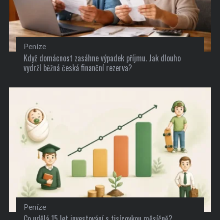
Peníze
Když domácnost zasáhne výpadek příjmu. Jak dlouho
vydrží běžná česká finanční rezerva?
Peníze
Co udělá 15 let investování s tisícovkou měsíčně?