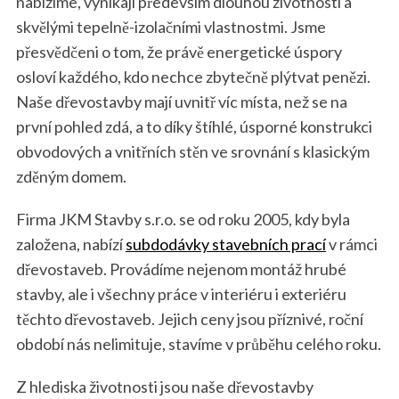
nabízíme, vynikají především dlouhou životností a
skvělými tepelně-izolačními vlastnostmi. Jsme
přesvědčeni o tom, že právě energetické úspory
osloví každého, kdo nechce zbytečně plýtvat penězi.
Naše dřevostavby mají uvnitř víc místa, než se na
první pohled zdá, a to díky štíhlé, úsporné konstrukci
obvodových a vnitřních stěn ve srovnání s klasickým
zděným domem.
Firma JKM Stavby s.r.o. se od roku 2005, kdy byla
založena, nabízí
subdodávky stavebních prací
v rámci
dřevostaveb. Provádíme nejenom montáž hrubé
stavby, ale i všechny práce v interiéru i exteriéru
těchto dřevostaveb. Jejich ceny jsou příznivé, roční
období nás nelimituje, stavíme v průběhu celého roku.
Z hlediska životnosti jsou naše dřevostavby