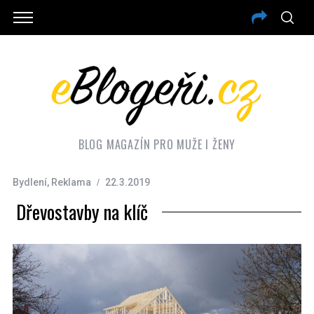
BLOG MAGAZÍN PRO MUŽE I ŽENY
Bydlení
,
Reklama
22.3.2019
Dřevostavby na klíč