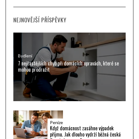
a
R
C
H
r
NEJNOVĚJŠÍ PŘÍSPĚVKY
c
h
f
o
r
Bydlení
7 nejčastějších chyb při domácích opravách, které se
:
mohou prodražit
S
e
a
r
c
h
f
Peníze
o
Když domácnost zasáhne výpadek
r
příjmu. Jak dlouho vydrží běžná česká