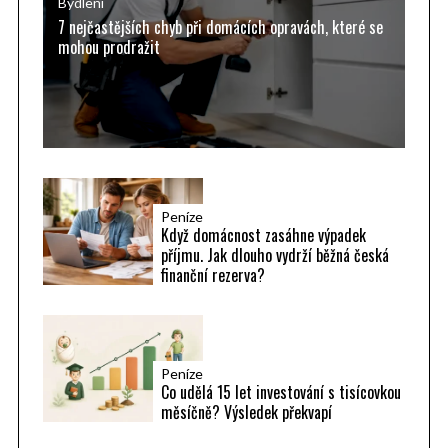
r
Bydlení
7 nejčastějších chyb při domácích opravách, které se
:
mohou prodražit
Peníze
Když domácnost zasáhne výpadek
příjmu. Jak dlouho vydrží běžná česká
finanční rezerva?
Peníze
Co udělá 15 let investování s tisícovkou
měsíčně? Výsledek překvapí