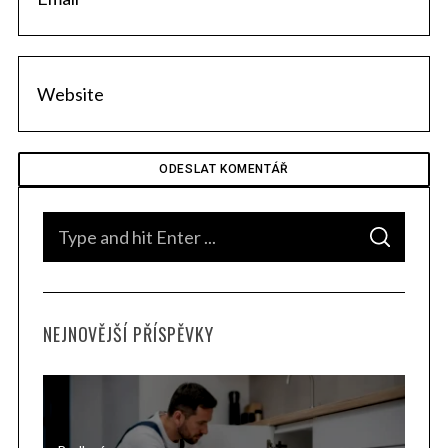
S
e
a
r
c
h
S
f
S
e
E
o
A
a
R
r
C
:
H
r
NEJNOVĚJŠÍ PŘÍSPĚVKY
c
h
f
o