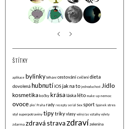
ŠTÍTKY
bylinky
dieta
cestování
cvičení
běhání
aplikace
hubnutí
Jídlo
jak na to
dovolená
iOS
jednoduchost
krása
kosmetika
léto
láska
kočky
nemoc
make-up
ovoce
sport
rady
Sex
stres
pleť
Praha
recepty
seriál
Spánek
tipy
triky
vlasy
styl
superpotraviny
vztahy
volný čas
výlety
zdraví
zdravá strava
zelenina
zdarma