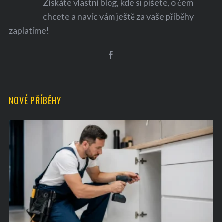
Získáte vlastní blog, kde si píšete, o čem
chcete a navíc vám ještě za vaše příběhy
zaplatíme!
NOVÉ PŘÍBĚHY