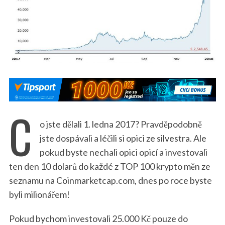
C
o jste dělali 1. ledna 2017? Pravděpodobně
jste dospávali a léčili si opici ze silvestra. Ale
pokud byste nechali opici opicí a investovali
ten den 10 dolarů do každé z TOP 100 krypto měn ze
seznamu na Coinmarketcap.com, dnes po roce byste
byli milionářem!
Pokud bychom investovali 25.000 Kč pouze do