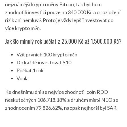
nejznámější krypto měny Bitcon, tak bychom
zhodnotili investici pouze na 340.000 Kč a o rozložení
rizik ani nemluvě. Proto je vždy lepší investovat do
více krypto měn.
Jak šlo minulý rok udělat z 25.000 Kč až 1.500.000 Kč?
Vzít prvních 100 krypto měn
Do každé investovat $10
Počkat 1 rok
Voala
Ke dnešnímu dni se nejvíce zhodnotil coin RDD
neskutečných 106,718.18% a druhém místě NEO se
zhodnocením 79,826.62%, naopak nejhorší byl SAR.