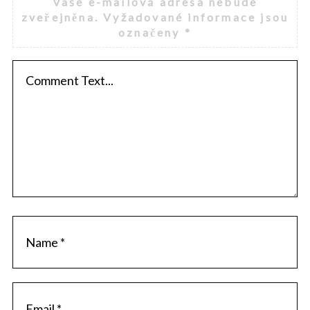
Vaše e-mailová adresa nebude
zveřejněna.
Vyžadované informace jsou
označeny
*