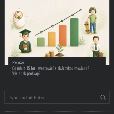
Peníze
Co udělá 15 let investování s tisícovkou měsíčně?
Výsledek překvapí
S
S
e
E
A
a
R
C
H