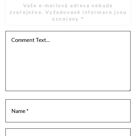
Vaše e-mailová adresa nebude
zveřejněna.
Vyžadované informace jsou
označeny
*