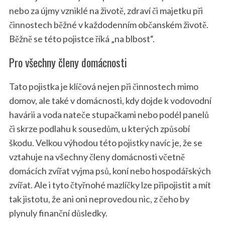
nebo za újmy vzniklé na životě, zdraví či majetku při
činnostech běžné v každodenním občanském životě.
Běžně se této pojistce říká „na blbost“.
Pro všechny členy domácnosti
Tato pojistka je klíčová nejen při činnostech mimo
domov, ale také v domácnosti, kdy dojde k vodovodní
havárii a voda nateče stupačkami nebo podél panelů
či skrze podlahu k sousedům, u kterých způsobí
škodu. Velkou výhodou této pojistky navíc je, že se
vztahuje na všechny členy domácnosti včetně
domácích zvířat vyjma psů, koní nebo hospodářských
zvířat. Ale i tyto čtyřnohé mazlíčky lze připojistit a mít
tak jistotu, že ani oni neprovedou nic, z čeho by
plynuly finanční důsledky.