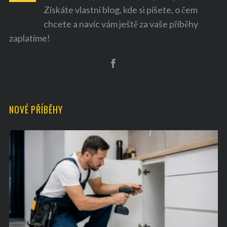
Získáte vlastní blog, kde si píšete, o čem
chcete a navíc vám ještě za vaše příběhy
zaplatíme!
NOVÉ PŘÍBĚHY