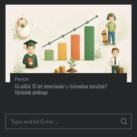
Peníze
Co udělá 15 let investování s tisícovkou měsíčně?
Výsledek překvapí
S
S
e
E
A
a
R