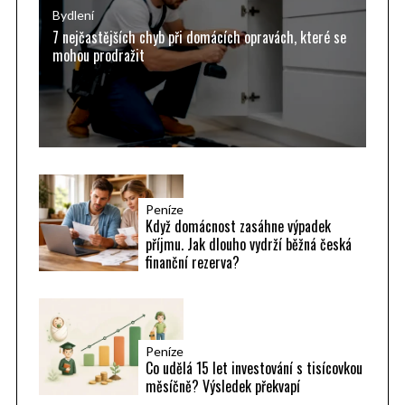
r
Bydlení
7 nejčastějších chyb při domácích opravách, které se
:
mohou prodražit
Peníze
Když domácnost zasáhne výpadek
příjmu. Jak dlouho vydrží běžná česká
finanční rezerva?
Peníze
Co udělá 15 let investování s tisícovkou
měsíčně? Výsledek překvapí