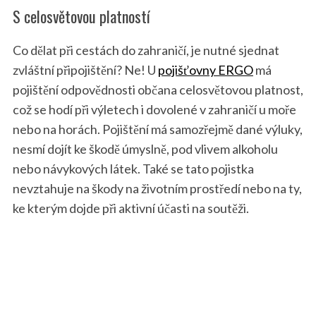
S celosvětovou platností
Co dělat při cestách do zahraničí, je nutné sjednat
zvláštní připojištění? Ne! U
pojišťovny ERGO
má
pojištění odpovědnosti občana celosvětovou platnost,
což se hodí při výletech i dovolené v zahraničí u moře
nebo na horách. Pojištění má samozřejmě dané výluky,
nesmí dojít ke škodě úmyslně, pod vlivem alkoholu
nebo návykových látek. Také se tato pojistka
nevztahuje na škody na životním prostředí nebo na ty,
ke kterým dojde při aktivní účasti na soutěži.