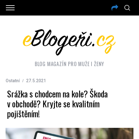
BLOG MAGAZÍN PRO MUŽE I ŽENY
Ostatní
27.5.2021
Srážka s chodcem na kole? Škoda
v obchodě? Kryjte se kvalitním
pojištěním!