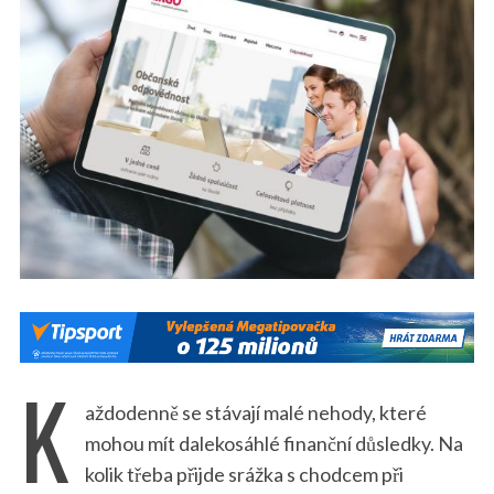
K
aždodenně se stávají malé nehody, které
mohou mít dalekosáhlé finanční důsledky. Na
kolik třeba přijde srážka s chodcem při