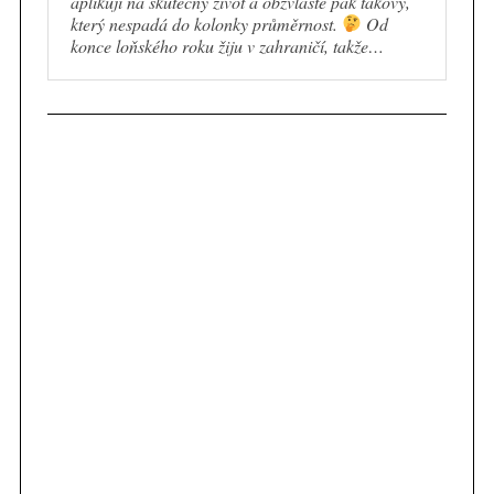
aplikují na skutečný život a obzvláště pak takový,
který nespadá do kolonky průměrnost.
Od
konce loňského roku žiju v zahraničí, takže…