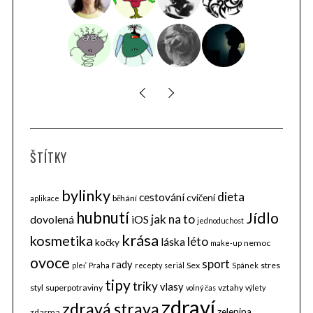
ŠTÍTKY
bylinky
dieta
cestování
cvičení
běhání
aplikace
hubnutí
Jídlo
jak na to
dovolená
iOS
jednoduchost
krása
kosmetika
léto
láska
kočky
nemoc
make-up
ovoce
sport
rady
Sex
stres
pleť
Praha
recepty
seriál
Spánek
tipy
triky
vlasy
styl
superpotraviny
vztahy
volný čas
výlety
zdraví
zdravá strava
zelenina
zdarma