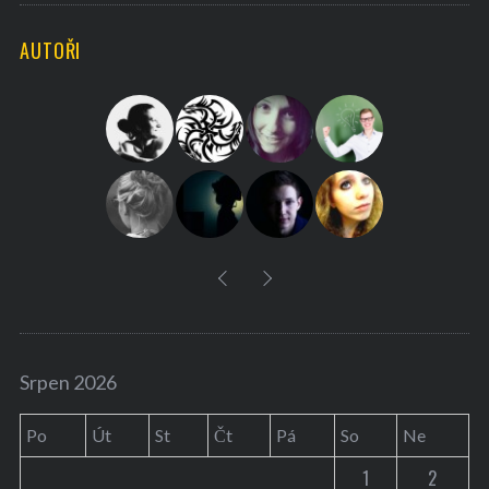
C
H
r
AUTOŘI
c
h
f
o
r
:
Srpen 2026
Po
Út
St
Čt
Pá
So
Ne
1
2