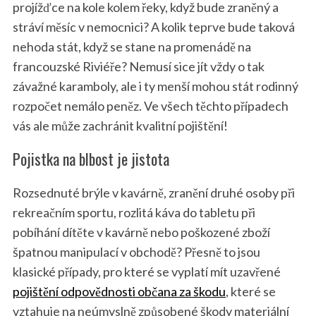
projížďce na kole kolem řeky, když bude zraněný a
stráví měsíc v nemocnici? A kolik teprve bude taková
nehoda stát, když se stane na promenádě na
francouzské Riviéře? Nemusí sice jít vždy o tak
závažné karamboly, ale i ty menší mohou stát rodinný
rozpočet nemálo peněz. Ve všech těchto případech
vás ale může zachránit kvalitní pojištění!
Pojistka na blbost je jistota
Rozsednuté brýle v kavárně, zranění druhé osoby při
rekreačním sportu, rozlitá káva do tabletu při
pobíhání dítěte v kavárně nebo poškozené zboží
špatnou manipulací v obchodě? Přesně to jsou
klasické případy, pro které se vyplatí mít uzavřené
pojištění odpovědnosti občana za škodu
, které se
vztahuje na neúmyslně způsobené škody materiální