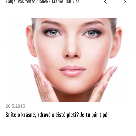
Zaujal vás tento článek? Máme jich víc!
26.5.2015
23
Sníte o krásné, zdravé a čisté pleti? Je tu pár tipů!
Le