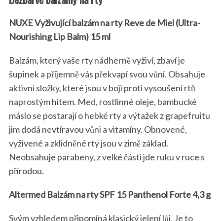
NUXE Vyživující balzám na rty Reve de Miel (Ultra-
Nourishing Lip Balm) 15 ml
Balzám, který vaše rty nádherně vyživí, zbaví je
šupinek a příjemně vás překvapí svou vůní. Obsahuje
aktivní složky, které jsou v boji proti vysoušení rtů
naprostým hitem. Med, rostlinné oleje, bambucké
máslo se postarají o hebké rty a výtažek z grapefruitu
jim dodá nevtíravou vůni a vitamíny. Obnovené,
vyživené a zklidněné rty jsou v zimě základ.
Neobsahuje parabeny, z velké části jde ruku v ruce s
přírodou.
Altermed Balzám na rty SPF 15 Panthenol Forte 4,3 g
Svým vzhledem připomíná klasický jelení lůj. Je to