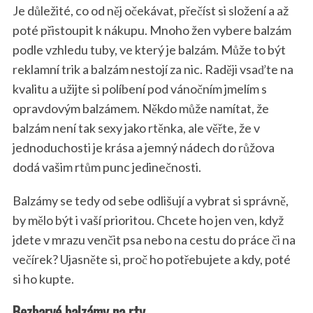
Je důležité, co od něj očekávat, přečíst si složení a až
poté přistoupit k nákupu. Mnoho žen vybere balzám
podle vzhledu tuby, ve který je balzám. Může to být
reklamní trik a balzám nestojí za nic. Raději vsaďte na
kvalitu a užijte si políbení pod vánočním jmelím s
opravdovým balzámem. Někdo může namítat, že
balzám není tak sexy jako rtěnka, ale věřte, že v
jednoduchosti je krása a jemný nádech do růžova
dodá vašim rtům punc jedinečnosti.
Balzámy se tedy od sebe odlišují a vybrat si správně,
by mělo být i vaší prioritou. Chcete ho jen ven, když
jdete v mrazu venčit psa nebo na cestu do práce či na
večírek? Ujasněte si, proč ho potřebujete a kdy, poté
si ho kupte.
Bezbarvé balzámy na rty