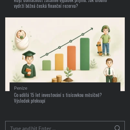
Když domácnost zasáhne výpadek příjmu. Jak dlouho
vydrží běžná česká finanční rezerva?
Peníze
Co udělá 15 let investování s tisícovkou měsíčně?
Výsledek překvapí
S
S