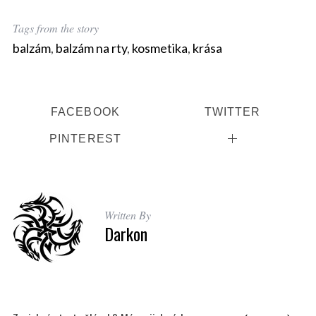
Tags from the story
balzám
,
balzám na rty
,
kosmetika
,
krása
FACEBOOK
TWITTER
PINTEREST
Written By
Darkon