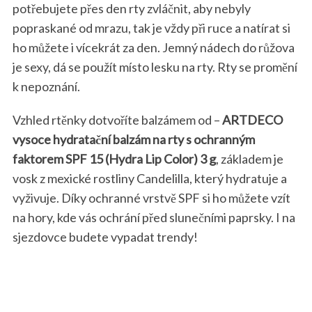
potřebujete přes den rty zvláčnit, aby nebyly
popraskané od mrazu, tak je vždy při ruce a natírat si
ho můžete i vícekrát za den. Jemný nádech do růžova
je sexy, dá se použít místo lesku na rty. Rty se promění
k nepoznání.
Vzhled rtěnky dotvoříte balzámem od –
ARTDECO
vysoce hydratační balzám na rty s ochranným
faktorem SPF 15 (Hydra Lip Color) 3 g
, základem je
vosk z mexické rostliny Candelilla, který hydratuje a
vyživuje. Díky ochranné vrstvě SPF si ho můžete vzít
na hory, kde vás ochrání před slunečními paprsky. I na
sjezdovce budete vypadat trendy!