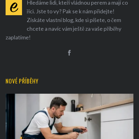
Hledáme lidi, kteří vládnou perem a mají co
říci. Jste to vy? Pak se k nám přidejte!
Získáte vlastní blog, kde si píšete, o čem
chcete a navíc vám ještě za vaše příběhy
zaplatíme!
NOVÉ PŘÍBĚHY