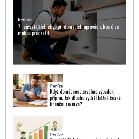
f
o
r
Bydlení
7 nejčastějších chyb při domácích opravách, které se
:
mohou prodražit
Peníze
Když domácnost zasáhne výpadek
příjmu. Jak dlouho vydrží běžná česká
finanční rezerva?
Peníze