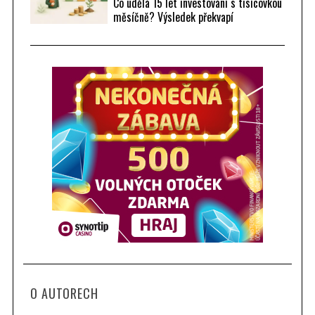
Co udělá 15 let investování s tisícovkou
měsíčně? Výsledek překvapí
O AUTORECH