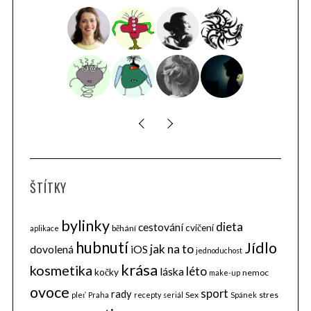
ŠTÍTKY
bylinky
dieta
cestování
cvičení
běhání
aplikace
hubnutí
Jídlo
jak na to
dovolená
iOS
jednoduchost
krása
kosmetika
léto
láska
kočky
nemoc
make-up
ovoce
sport
rady
Sex
stres
pleť
Praha
recepty
seriál
Spánek