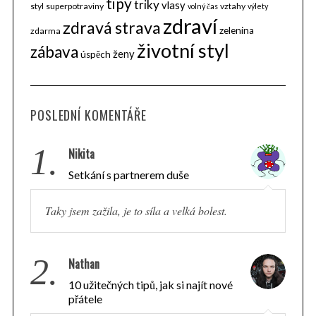
tipy
triky
vlasy
styl
superpotraviny
vztahy
volný čas
výlety
zdraví
zdravá strava
zelenina
zdarma
životní styl
zábava
ženy
úspěch
POSLEDNÍ KOMENTÁŘE
1.
Nikita
Setkání s partnerem duše
Taky jsem zažila, je to síla a velká bolest.
2.
Nathan
10 užitečných tipů, jak si najít nové
přátele