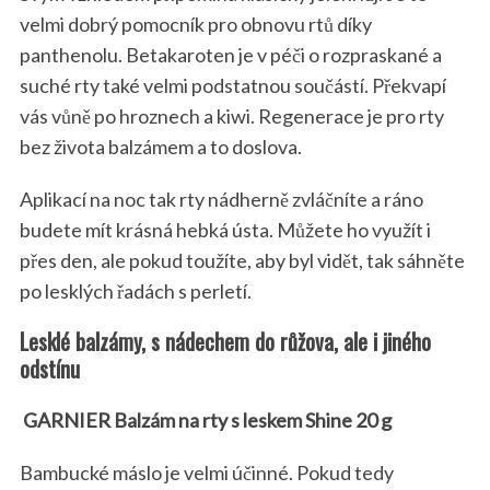
velmi dobrý pomocník pro obnovu rtů díky
panthenolu. Betakaroten je v péči o rozpraskané a
suché rty také velmi podstatnou součástí. Překvapí
vás vůně po hroznech a kiwi. Regenerace je pro rty
bez života balzámem a to doslova.
Aplikací na noc tak rty nádherně zvláčníte a ráno
budete mít krásná hebká ústa. Můžete ho využít i
přes den, ale pokud toužíte, aby byl vidět, tak sáhněte
po lesklých řadách s perletí.
Lesklé balzámy, s nádechem do růžova, ale i jiného
odstínu
GARNIER Balzám na rty s leskem Shine 20 g
Bambucké máslo je velmi účinné. Pokud tedy