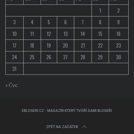
1
2
3
4
5
6
7
8
9
10
11
12
13
14
15
16
17
18
19
20
21
22
23
24
25
26
27
28
29
30
31
« Čvc
EBLOGERI.CZ - MAGAZÍN KTERÝ TVOŘÍ SAMI BLOGEŘI
ZPĚT NA ZAČÁTEK