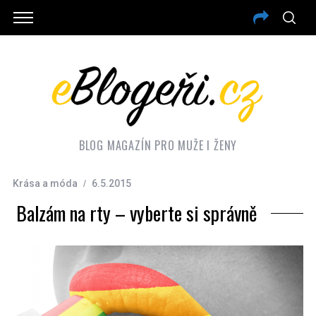
BLOG MAGAZÍN PRO MUŽE I ŽENY
Krása a móda
6.5.2015
Balzám na rty – vyberte si správně