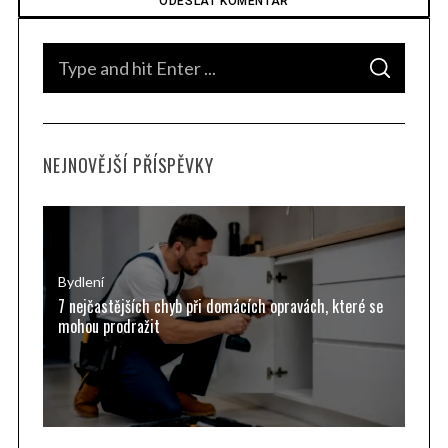
S
S
e
E
A
a
R
C
H
r
NEJNOVĚJŠÍ PŘÍSPĚVKY
c
h
f
o
r
Bydlení
7 nejčastějších chyb při domácích opravách, které se
:
mohou prodražit