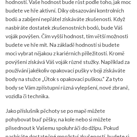
hodností. Vaše hodnost bude růst podle toho, jak moc
budete ve hře aktivní. Díky obsazování kontrolních
bodů a zabíjení nepřátel získáváte zkušenosti. Když
nasbíráte dostatek zkušenostních bodů, bude Váš
voják povýšen. Čím vyšší hodnost, tím větší možnosti
budete ve hře mít. Na základě hodností si budete
moci vybrat nějakou z kariérních příležitostí. Kromě
povýšení získává Váš voják různé stužky. Například za
používání jakékoliv opakovací pušky v boji získáváte
body na stužce „Útok s opakovací puškou.“ Za tyto
body se Vám zpřístupní různá vylepšení, nové zbraně,
vozidla či technika.
Jako příslušník pěchoty se po mapě můžete
pohybovat buď pěšky, na kole nebo si můžete
přisednout k Vašemu spoluhráči do džípu. Pokud
nasbíráte dostatečné množství zkušeností, budete si