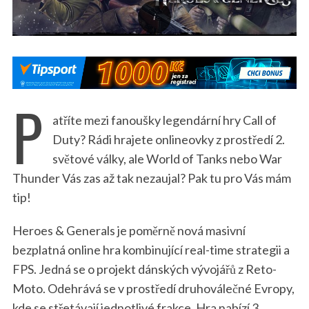
P
atříte mezi fanoušky legendární hry Call of
Duty? Rádi hrajete onlineovky z prostředí 2.
světové války, ale World of Tanks nebo War
Thunder Vás zas až tak nezaujal? Pak tu pro Vás mám
tip!
Heroes & Generals je poměrně nová masivní
bezplatná online hra kombinující real-time strategii a
FPS. Jedná se o projekt dánských vývojářů z Reto-
Moto. Odehrává se v prostředí druhoválečné Evropy,
kde se střetávají jednotlivé frakce. Hra nabízí 3