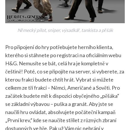
Německý pilot, sniper, výsadkář, tankista a pěšák
Pro připojení do hry potřebujete herního klienta,
kterého si stáhnete po registraci na oficiálním webu
H&G. Nemusíte se bát, celá hra je kompletně v
češtině! Poté, co se připojíte na server, si vyberete, za
kterou frakci budete chtít hrát. Vybrat si můžete
celkem ze tří frakcí – Němci, Američané a Sověti. Pro
začátek budete mít k dispozici obyčejného „pěšáka“
se základní výbavou – puška a granát. Aby jste se
naučili hru ovládat, absolvujete počáteční kampaň
„První krev,“ kde se naučíte střílet z různých zbraní
dostupných ve hře. Pak už Vám nic nebrání v