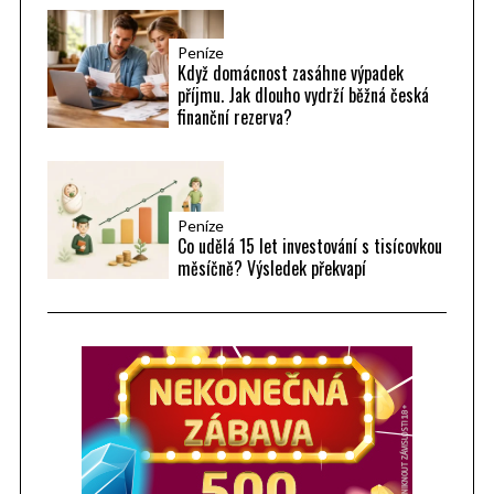
Peníze
Když domácnost zasáhne výpadek
příjmu. Jak dlouho vydrží běžná česká
finanční rezerva?
Peníze
Co udělá 15 let investování s tisícovkou
měsíčně? Výsledek překvapí