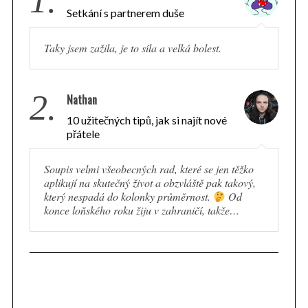
1.
Setkání s partnerem duše
Taky jsem zažila, je to síla a velká bolest.
2.
Nathan
10 užitečných tipů, jak si najít nové
přátele
Soupis velmi všeobecných rad, které se jen těžko
aplikují na skutečný život a obzvláště pak takový,
který nespadá do kolonky průměrnost.
Od
konce loňského roku žiju v zahraničí, takže…