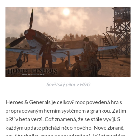
Sovětský pilot v H&G
Heroes & Generals je celkově moc povedená hra s
propracovaným herním systémem a grafikou. Zatím
běží v beta verzi. Což znamená, že se stále vyvíjí. S
každým update přichází něco nového. Nové zbraně,
nová technika, mapa nebo vylepšení. Její atmosféra