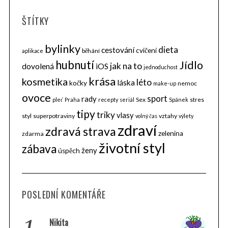
ŠTÍTKY
bylinky
dieta
cestování
cvičení
běhání
aplikace
hubnutí
Jídlo
jak na to
dovolená
iOS
jednoduchost
krása
kosmetika
léto
láska
kočky
nemoc
make-up
ovoce
sport
rady
Sex
stres
pleť
Praha
recepty
seriál
Spánek
tipy
triky
vlasy
styl
superpotraviny
vztahy
volný čas
výlety
zdraví
zdravá strava
zelenina
zdarma
životní styl
zábava
ženy
úspěch
POSLEDNÍ KOMENTÁŘE
Nikita