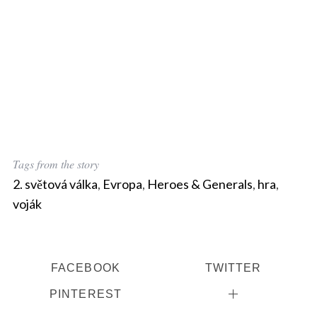
Tags from the story
2. světová válka
,
Evropa
,
Heroes & Generals
,
hra
,
S
e
voják
a
r
c
h
FACEBOOK
TWITTER
f
PINTEREST
o
r