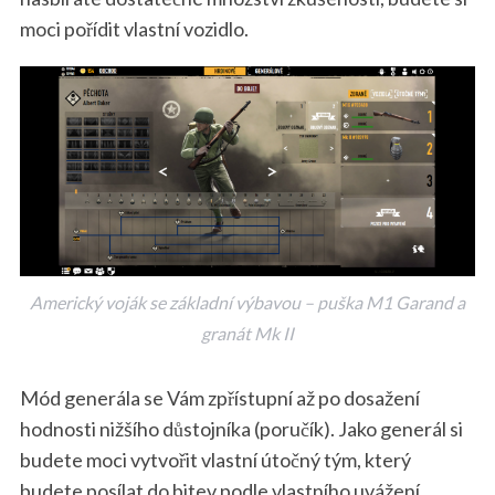
moci pořídit vlastní vozidlo.
Americký voják se základní výbavou – puška M1 Garand a
granát Mk II
Mód generála se Vám zpřístupní až po dosažení
hodnosti nižšího důstojníka (poručík). Jako generál si
budete moci vytvořit vlastní útočný tým, který
budete posílat do bitev podle vlastního uvážení.