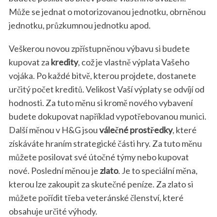
Může se jednat o motorizovanou jednotku, obrněnou
jednotku, průzkumnou jednotku apod.
Veškerou novou zpřístupněnou výbavu si budete
kupovat za
kredity
, což je vlastně výplata Vašeho
vojáka. Po každé bitvě, kterou projdete, dostanete
určitý počet kreditů. Velikost Vaší výplaty se odvíjí od
hodnosti. Za tuto měnu si kromě nového vybavení
budete dokupovat například vypotřebovanou munici.
Další měnou v H&G jsou
válečné prostředky
, které
získáváte hraním strategické části hry. Za tuto měnu
můžete posilovat své útočné týmy nebo kupovat
nové. Poslední měnou je
zlato
. Je to speciální měna,
kterou lze zakoupit za skutečné peníze. Za zlato si
můžete pořídit třeba veteránské členství, které
obsahuje určité výhody.