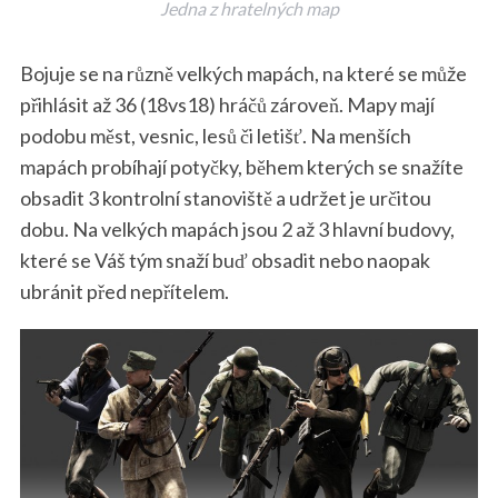
Jedna z hratelných map
Bojuje se na různě velkých mapách, na které se může
přihlásit až 36 (18vs18) hráčů zároveň. Mapy mají
podobu měst, vesnic, lesů či letišť. Na menších
mapách probíhají potyčky, během kterých se snažíte
obsadit 3 kontrolní stanoviště a udržet je určitou
dobu. Na velkých mapách jsou 2 až 3 hlavní budovy,
které se Váš tým snaží buď obsadit nebo naopak
ubránit před nepřítelem.