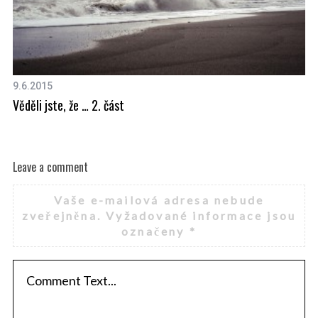
9.6.2015
10
Věděli jste, že … 2. část
Éč
Leave a comment
Vaše e-mailová adresa nebude
zveřejněna.
Vyžadované informace jsou
označeny
*