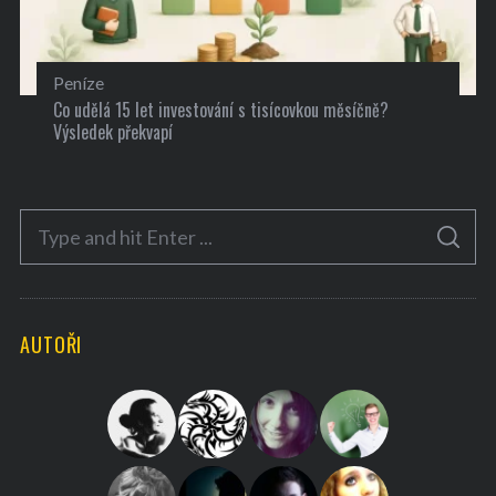
Peníze
Co udělá 15 let investování s tisícovkou měsíčně?
Výsledek překvapí
S
S
e
E
A
a
R
C
H
r
AUTOŘI
c
h
f
o
r