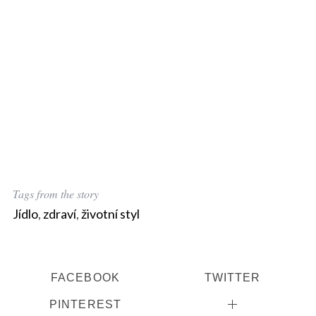
Tags from the story
Jídlo
,
zdraví
,
životní styl
FACEBOOK
TWITTER
PINTEREST