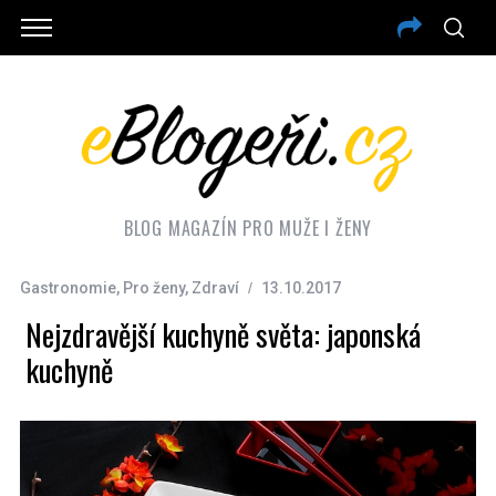
BLOG MAGAZÍN PRO MUŽE I ŽENY
Gastronomie
,
Pro ženy
,
Zdraví
13.10.2017
Nejzdravější kuchyně světa: japonská
kuchyně