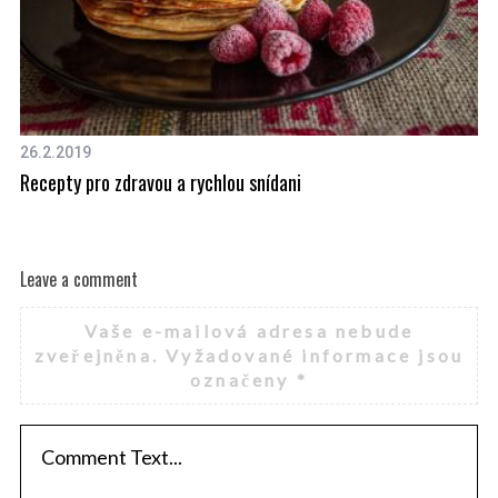
8.
26.2.2019
S
3 
Recepty pro zdravou a rychlou snídani
e
a
r
c
Leave a comment
h
f
Vaše e-mailová adresa nebude
o
zveřejněna.
Vyžadované informace jsou
r
označeny
*
: