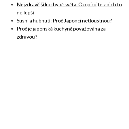
Nejzdravější kuchyně světa. Okopírujte z nich to
nejlepší
Sushi a hubnutí: Proč Japonci netloustnou?
Proč je japonská kuchyně považována za
zdravou?