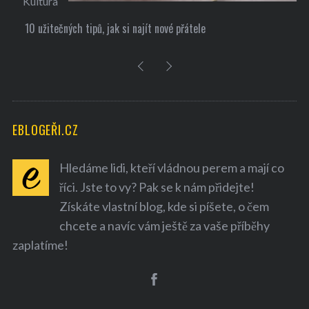
Kultura
10 užitečných tipů, jak si najít nové přátele
EBLOGEŘI.CZ
Hledáme lidi, kteří vládnou perem a mají co
říci. Jste to vy? Pak se k nám přidejte!
Získáte vlastní blog, kde si píšete, o čem
chcete a navíc vám ještě za vaše příběhy
zaplatíme!