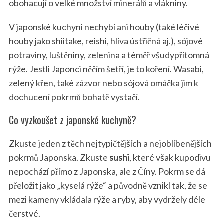
obohacují o velké množství minerálů a vlákniny.
V japonské kuchyni nechybí ani houby (také léčivé
houby jako shiitake, reishi, hlíva ústřičná aj.), sójové
potraviny, luštěniny, zelenina a téměř všudypřítomná
rýže. Jestli Japonci něčím šetří, je to koření. Wasabi,
zelený křen, také zázvor nebo sójová omáčka jim k
dochucení pokrmů bohatě vystačí.
Co vyzkoušet z japonské kuchyně?
Zkuste jeden z těch nejtypičtějších a nejoblíbenějších
pokrmů Japonska. Zkuste
sushi
, které však kupodivu
nepochází přímo z Japonska, ale z Číny. Pokrm se dá
přeložit jako „kyselá rýže“ a původně vznikl tak, že se
mezi kameny vkládala rýže a ryby, aby vydržely déle
čerstvé.