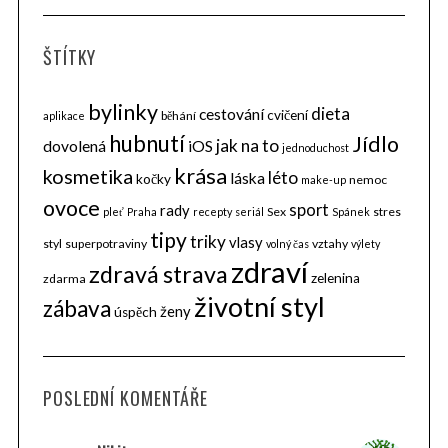
ŠTÍTKY
bylinky
dieta
cestování
cvičení
běhání
aplikace
hubnutí
Jídlo
jak na to
dovolená
iOS
jednoduchost
krása
kosmetika
léto
láska
kočky
nemoc
make-up
ovoce
sport
rady
Sex
stres
pleť
Praha
recepty
seriál
Spánek
tipy
triky
vlasy
styl
superpotraviny
vztahy
volný čas
výlety
zdraví
zdravá strava
zelenina
zdarma
životní styl
zábava
ženy
úspěch
POSLEDNÍ KOMENTÁŘE