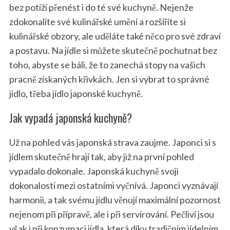
bez potíží přenést i do té své kuchyně. Nejenže
zdokonalíte své kulinářské umění a rozšíříte si
kulinářské obzory, ale uděláte také něco pro své zdraví
a postavu. Na jídle si můžete skutečně pochutnat bez
toho, abyste se báli, že to zanechá stopy na vašich
pracně získaných křivkách. Jen si vybrat to správné
jídlo, třeba jídlo japonské kuchyně.
Jak vypadá japonská kuchyně?
Už na pohled vás japonská strava zaujme. Japonci si s
jídlem skutečně hrají tak, aby již na první pohled
vypadalo dokonale. Japonská kuchyně svoji
dokonalostí mezi ostatními vyčnívá. Japonci vyznávají
harmonii, a tak svému jídlu věnují maximální pozornost
nejenom při přípravě, ale i při servírování. Pečliví jsou
však i při konzumaci jídla, která díky tradičním jídelním