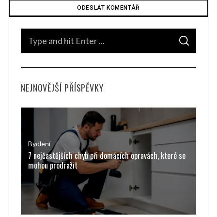
S
S
e
E
A
a
R
C
H
r
NEJNOVĚJŠÍ PŘÍSPĚVKY
c
h
f
o
r
Bydlení
7 nejčastějších chyb při domácích opravách, které se
:
mohou prodražit