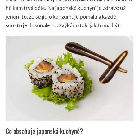
hůlkám trvá déle. Na japonské kuchyni je zdravé už
jenom to, že se jídlo konzumuje pomalu a každé
sousto je dokonale rozžvýkáno tak, jak to má být.
Co obsahuje japonská kuchyně?