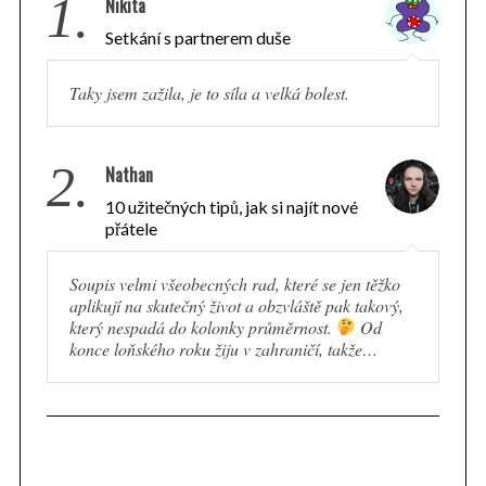
1.
Nikita
Setkání s partnerem duše
Taky jsem zažila, je to síla a velká bolest.
2.
Nathan
10 užitečných tipů, jak si najít nové
přátele
Soupis velmi všeobecných rad, které se jen těžko
aplikují na skutečný život a obzvláště pak takový,
který nespadá do kolonky průměrnost.
Od
konce loňského roku žiju v zahraničí, takže…