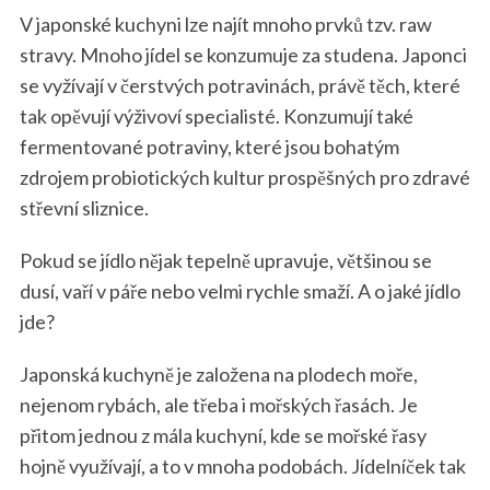
V japonské kuchyni lze najít mnoho prvků tzv. raw
stravy. Mnoho jídel se konzumuje za studena. Japonci
se vyžívají v čerstvých potravinách, právě těch, které
tak opěvují výživoví specialisté. Konzumují také
fermentované potraviny, které jsou bohatým
zdrojem probiotických kultur prospěšných pro zdravé
střevní sliznice.
Pokud se jídlo nějak tepelně upravuje, většinou se
dusí, vaří v páře nebo velmi rychle smaží. A o jaké jídlo
jde?
Japonská kuchyně je založena na plodech moře,
nejenom rybách, ale třeba i mořských řasách. Je
přitom jednou z mála kuchyní, kde se mořské řasy
hojně využívají, a to v mnoha podobách. Jídelníček tak