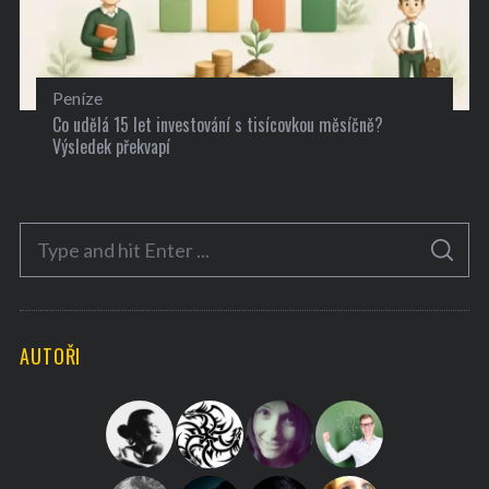
Peníze
Co udělá 15 let investování s tisícovkou měsíčně?
Výsledek překvapí
S
S
e
E
A
a
R
C
H
r
AUTOŘI
c
h
f
o
r