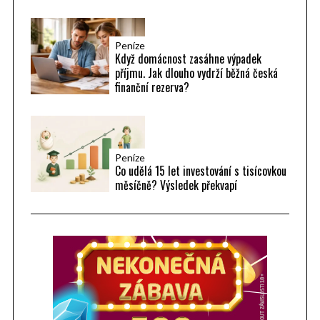
Peníze
Když domácnost zasáhne výpadek
příjmu. Jak dlouho vydrží běžná česká
finanční rezerva?
Peníze
Co udělá 15 let investování s tisícovkou
měsíčně? Výsledek překvapí