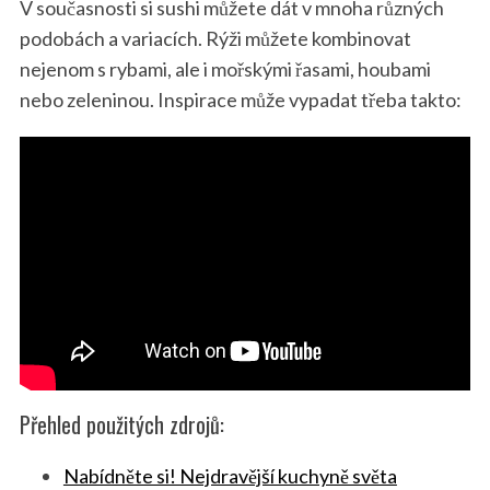
V současnosti si sushi můžete dát v mnoha různých
podobách a variacích. Rýži můžete kombinovat
nejenom s rybami, ale i mořskými řasami, houbami
nebo zeleninou. Inspirace může vypadat třeba takto:
Přehled použitých zdrojů:
Nabídněte si! Nejdravější kuchyně světa