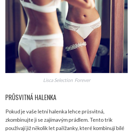
Lisca Selection Forever
PRŮSVITNÁ HALENKA
Pokud je vaše letní halenka lehce průsvitná,
zkombinujte ji se zajímavým prádlem. Tento trik
používají již několik let pařížanky, které kombinují bílé