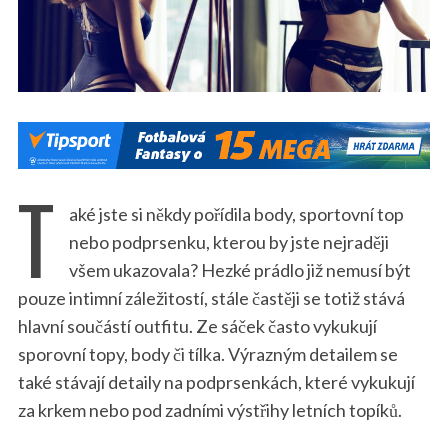
T
aké jste si někdy pořídila body, sportovní top
nebo podprsenku, kterou by jste nejraději
všem ukazovala? Hezké prádlo již nemusí být
pouze intimní záležitostí, stále častěji se totiž stává
hlavní součástí outfitu. Ze sáček často vykukují
sporovní topy, body či tílka. Výrazným detailem se
také stávají detaily na podprsenkách, které vykukují
za krkem nebo pod zadními výstřihy letních topíků.