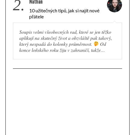
2.
Nathan
10 užitečných tipů, jak si najít nové
přátele
Soupis velmi všeobecných rad, které se jen těžko
aplikují na skutečný život a obzvláště pak takový,
který nespadá do kolonky průměrnost.
Od
konce loňského roku žiju v zahraničí, takže…