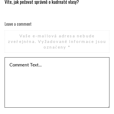
Víte, jak pečovat správně o kudrnaté vlasy?
Př
Leave a comment
Vaše e-mailová adresa nebude
zveřejněna.
Vyžadované informace jsou
označeny
*
S
e
a
r
c