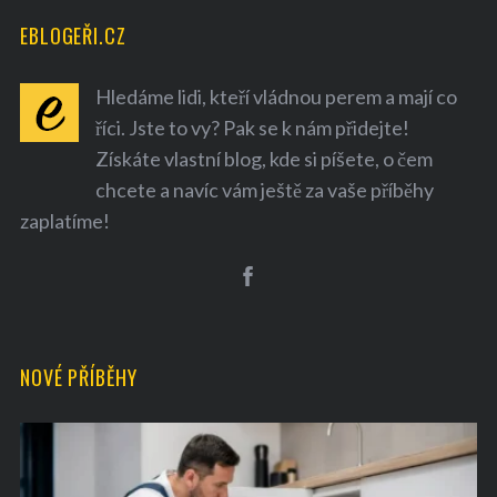
EBLOGEŘI.CZ
Hledáme lidi, kteří vládnou perem a mají co
říci. Jste to vy? Pak se k nám přidejte!
Získáte vlastní blog, kde si píšete, o čem
chcete a navíc vám ještě za vaše příběhy
zaplatíme!
NOVÉ PŘÍBĚHY