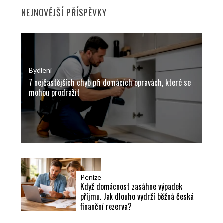
NEJNOVĚJŠÍ PŘÍSPĚVKY
c
h
f
o
r
Bydlení
7 nejčastějších chyb při domácích opravách, které se
:
mohou prodražit
Peníze
Když domácnost zasáhne výpadek
příjmu. Jak dlouho vydrží běžná česká
finanční rezerva?