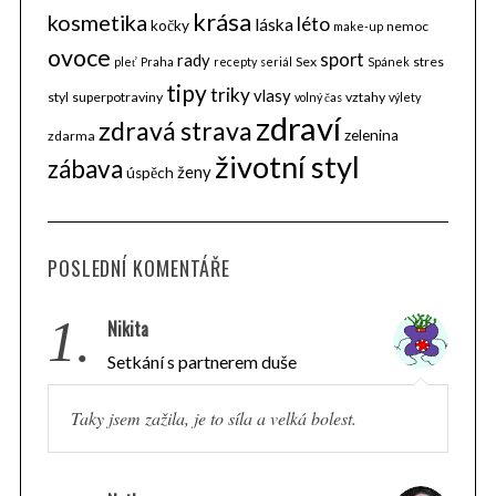
krása
kosmetika
léto
láska
kočky
nemoc
make-up
ovoce
sport
rady
Sex
stres
pleť
Praha
recepty
seriál
Spánek
tipy
triky
vlasy
styl
superpotraviny
vztahy
volný čas
výlety
zdraví
zdravá strava
zelenina
zdarma
životní styl
zábava
ženy
úspěch
POSLEDNÍ KOMENTÁŘE
1.
Nikita
Setkání s partnerem duše
Taky jsem zažila, je to síla a velká bolest.