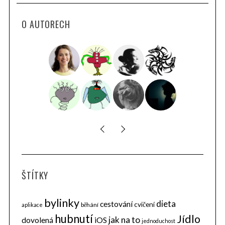
O AUTORECH
ŠTÍTKY
bylinky
dieta
cestování
cvičení
běhání
aplikace
hubnutí
Jídlo
jak na to
dovolená
iOS
jednoduchost