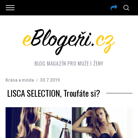
BLOG MAGAZÍN PRO MUŽE I ŽENY
Krása a móda
30.7.2019
LISCA SELECTION, Troufáte si?