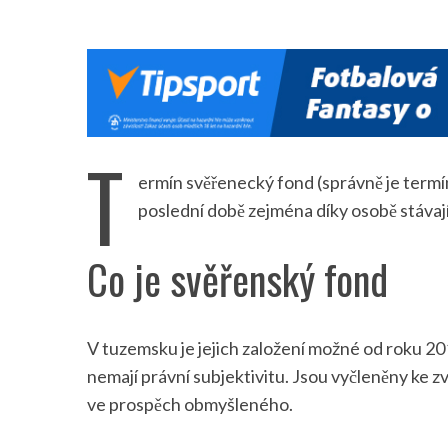
T
ermín svěřenecký fond (správně je term
poslední době zejména díky osobě stávají
Co je svěřenský fond
V tuzemsku je jejich založení možné od roku 2
nemají právní subjektivitu. Jsou vyčleněny ke z
ve prospěch obmyšleného.