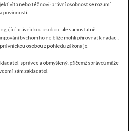
ubjektivita nebo též nově právní osobnost se rozumí
a povinností.
ungující právnickou osobou, ale samostatně
gování bychom ho nejblíže mohli přirovnat k nadaci,
ta právnickou osobou z pohledu zákona je.
Zakladatel, správce a obmyšlený, přičemž správců může
ávcem i sám zakladatel.