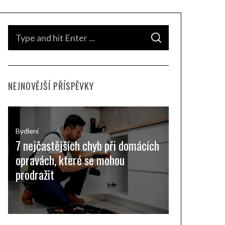
S
S
e
E
A
a
R
C
H
r
NEJNOVĚJŠÍ PŘÍSPĚVKY
c
h
f
o
Bydlení
7 nejčastějších chyb při domácích
r
opravách, které se mohou
:
prodražit