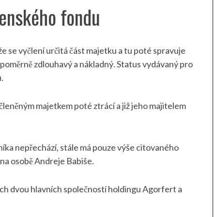
řenského fondu
e se vyčlení určitá část majetku a tu poté spravuje
 poměrně zdlouhavý a nákladný. Status vydávaný pro
.
členěným majetkem poté ztrácí a již jeho majitelem
níka nepřechází, stále má pouze výše citovaného
ě na osobě Andreje Babiše.
ých dvou hlavních společností holdingu Agorfert a