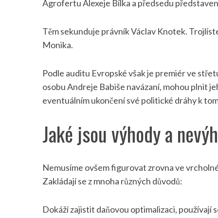
Agrofertu Alexeje Bílka a předsedu představe
Těm sekunduje právník Václav Knotek. Trojlíst
Monika.
Podle auditu Evropské však je premiér ve střetu 
osobu Andreje Babiše navázaní, mohou plnit je
eventuálním ukončení své politické dráhy k tom
Jaké jsou výhody a nevý
Nemusíme ovšem figurovat zrovna ve vrcholné p
Zakládají se z mnoha různých důvodů:
Dokáží zajistit daňovou optimalizaci, používají s