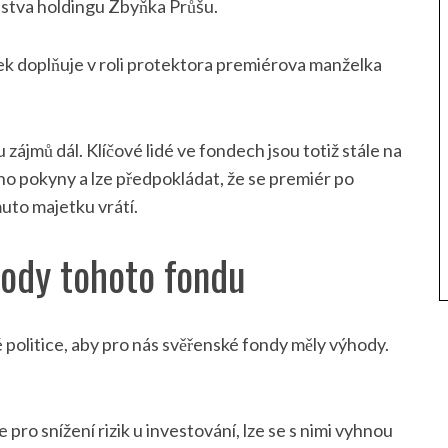
nstva holdingu Zbyňka Průšu.
ek doplňuje v roli protektora premiérova manželka
zájmů dál. Klíčové lidé ve fondech jsou totiž stále na
ho pokyny a lze předpokládat, že se premiér po
uto majetku vrátí.
hody tohoto fondu
olitice, aby pro nás svěřenské fondy měly výhody.
e pro snížení rizik u investování, lze se s nimi vyhnou