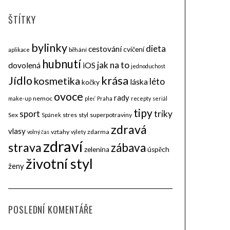
ŠTÍTKY
bylinky
dieta
cestování
cvičení
běhání
aplikace
hubnutí
jak na to
dovolená
iOS
jednoduchost
krása
Jídlo
kosmetika
léto
láska
kočky
ovoce
rady
nemoc
make-up
pleť
Praha
recepty
seriál
tipy
triky
sport
Sex
stres
styl
superpotraviny
Spánek
zdravá
vlasy
vztahy
zdarma
volný čas
výlety
zdraví
strava
zábava
zelenina
úspěch
životní styl
ženy
POSLEDNÍ KOMENTÁŘE