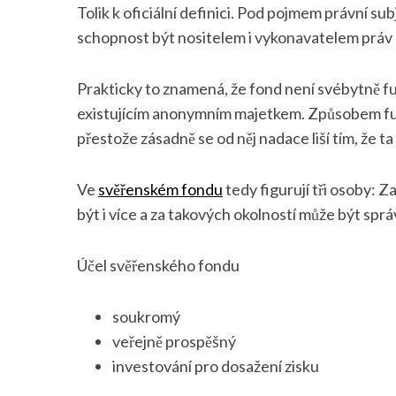
Tolik k oficiální definici. Pod pojmem právní s
schopnost být nositelem i vykonavatelem práv 
Prakticky to znamená, že fond není svébytně f
existujícím anonymním majetkem. Způsobem fun
přestože zásadně se od něj nadace liší tím, že 
Ve
svěřenském fondu
tedy figurují tři osoby: 
být i více a za takových okolností může být spr
Účel svěřenského fondu
soukromý
veřejně prospěšný
investování pro dosažení zisku