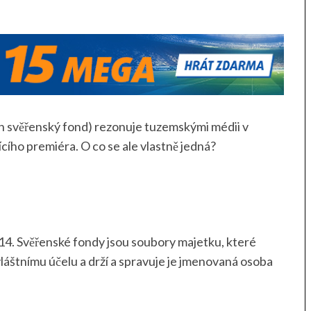
ín svěřenský fond) rezonuje tuzemskými médii v
cího premiéra. O co se ale vlastně jedná?
014. Svěřenské fondy jsou soubory majetku, které
vláštnímu účelu a drží a spravuje je jmenovaná osoba