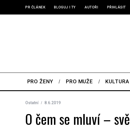
PR ČLÁNEK
BLOGUJ I TY
AUTOŘI
PŘIHLÁSIT
PRO ŽENY
PRO MUŽE
KULTURA
Ostatní
8.6.2019
O čem se mluví – sv