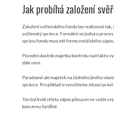
Jak probíhá založení svě
S
Založení svěřenského fondu lze realizovat tak, ž
e
svěřenský správce. Formálně se jedná o proces
a
správu fondu musí mít formu notářského zápisu
r
c
h
Původní vlastník majetku kontrolu nad takto vy
f
dále není.
o
r
Paradoxně ale majetek na žádného jiného vlast
:
správce. Pro příklad si vysvětleme situaci práv
Ten byl kvůli střetu zájmů přinucen se vzdát sv
koncernu SynBiol.