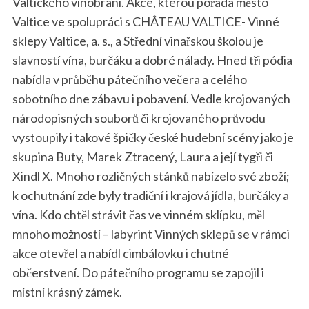
Valtického vinobraní. Akce, kterou pořádá město
Valtice ve spolupráci s CHÂTEAU VALTICE- Vinné
sklepy Valtice, a. s., a Střední vinařskou školou je
slavností vína, burčáku a dobré nálady. Hned tři pódia
nabídla v průběhu pátečního večera a celého
sobotního dne zábavu i pobavení. Vedle krojovaných
národopisných souborů či krojovaného průvodu
vystoupily i takové špičky české hudební scény jako je
skupina Buty, Marek Ztracený, Laura a její tygři či
Xindl X. Mnoho rozličných stánků nabízelo své zboží;
k ochutnání zde byly tradiční i krajová jídla, burčáky a
vína. Kdo chtěl strávit čas ve vinném sklípku, měl
mnoho možností – labyrint Vinných sklepů se v rámci
akce otevřel a nabídl cimbálovku i chutné
občerstvení. Do pátečního programu se zapojil i
místní krásný zámek.