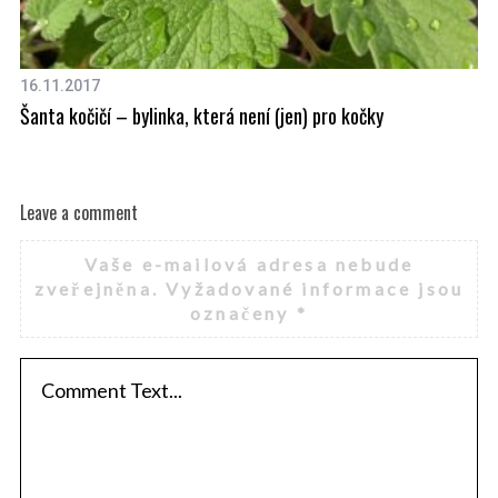
16.11.2017
18
Šanta kočičí – bylinka, která není (jen) pro kočky
Ch
Leave a comment
Vaše e-mailová adresa nebude
zveřejněna.
Vyžadované informace jsou
označeny
*