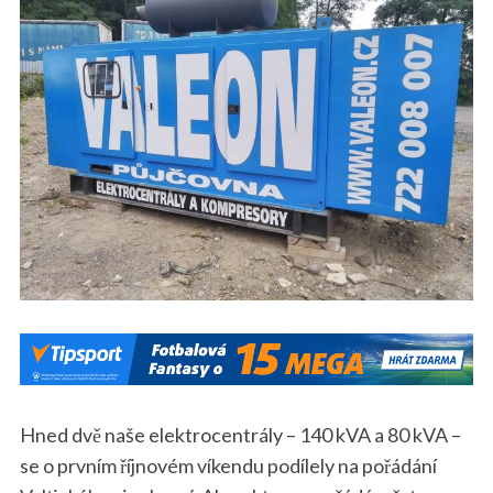
Hned dvě naše elektrocentrály – 140 kVA a 80 kVA –
se o prvním říjnovém víkendu podílely na pořádání