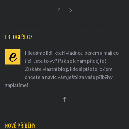
EBLOGEŘI.CZ
Hledáme lidi, kteří vládnou perem a mají co
říci. Jste to vy? Pak se k nám přidejte!
Získáte vlastní blog, kde si píšete, o čem
chcete a navíc vám ještě za vaše příběhy
zaplatíme!
NOVÉ PŘÍBĚHY