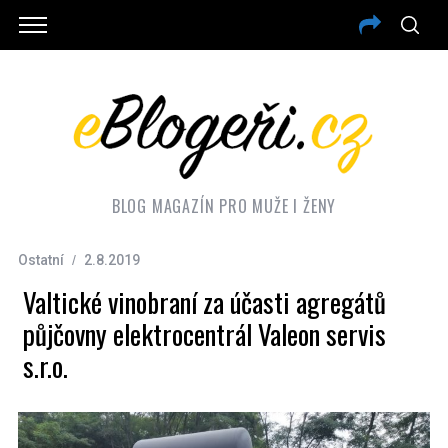
BLOG MAGAZÍN PRO MUŽE I ŽENY
Ostatní
2.8.2019
Valtické vinobraní za účasti agregátů
půjčovny elektrocentrál Valeon servis
s.r.o.