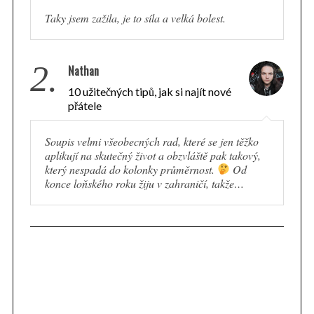
Taky jsem zažila, je to síla a velká bolest.
2.
Nathan
10 užitečných tipů, jak si najít nové
přátele
Soupis velmi všeobecných rad, které se jen těžko
aplikují na skutečný život a obzvláště pak takový,
který nespadá do kolonky průměrnost.
Od
konce loňského roku žiju v zahraničí, takže…