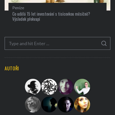
Peníze
Co udělá 15 let investování s tisícovkou měsíčně?
Výsledek překvapí
S
S
e
E
A
a
R
C
H
r
AUTOŘI
c
h
f
o
r
: