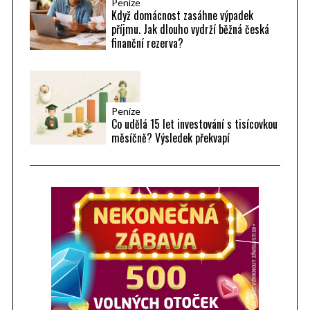
r
Peníze
Když domácnost zasáhne výpadek
:
příjmu. Jak dlouho vydrží běžná česká
finanční rezerva?
Peníze
Co udělá 15 let investování s tisícovkou
měsíčně? Výsledek překvapí