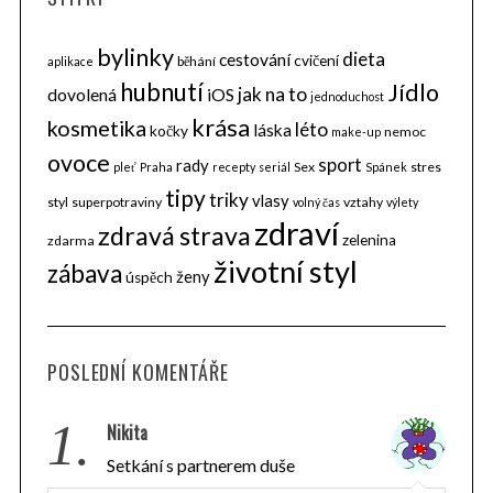
bylinky
dieta
cestování
cvičení
běhání
aplikace
hubnutí
Jídlo
jak na to
dovolená
iOS
jednoduchost
krása
kosmetika
léto
láska
kočky
nemoc
make-up
ovoce
sport
rady
Sex
stres
pleť
Praha
recepty
seriál
Spánek
tipy
triky
vlasy
styl
superpotraviny
vztahy
volný čas
výlety
zdraví
zdravá strava
zelenina
zdarma
životní styl
zábava
ženy
úspěch
POSLEDNÍ KOMENTÁŘE
1.
Nikita
Setkání s partnerem duše