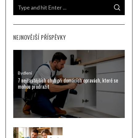
S
S
e
E
A
a
R
C
H
r
NEJNOVĚJŠÍ PŘÍSPĚVKY
c
h
f
o
r
Bydlení
7 nejčastějších chyb při domácích opravách, které se
:
S
mohou prodražit
e
a
r
c
h
f
o