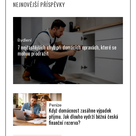
NEJNOVĚJŠÍ PŘÍSPĚVKY
c
h
f
o
r
Bydlení
7 nejčastějších chyb při domácích opravách, které se
:
mohou prodražit
Peníze
Když domácnost zasáhne výpadek
příjmu. Jak dlouho vydrží běžná česká
finanční rezerva?