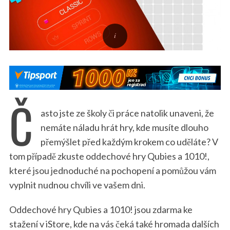
Č
asto jste ze školy či práce natolik unaveni, že
nemáte náladu hrát hry, kde musíte dlouho
přemýšlet před každým krokem co uděláte? V
tom případě zkuste oddechové hry Qubies a 1010!,
které jsou jednoduché na pochopení a pomůžou vám
vyplnit nudnou chvíli ve vašem dni.
Oddechové hry Qubies a 1010! jsou zdarma ke
stažení v iStore, kde na vás čeká také hromada dalších