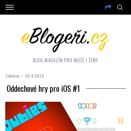
BLOG MAGAZÍN PRO MUŽE I ŽENY
Zábava
30.4.2015
Oddechové hry pro iOS #1