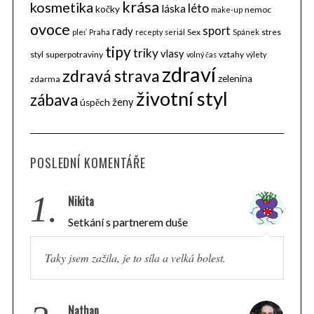
krása
kosmetika
léto
láska
kočky
nemoc
make-up
ovoce
sport
rady
Sex
stres
pleť
Praha
recepty
seriál
Spánek
tipy
triky
vlasy
styl
superpotraviny
vztahy
volný čas
výlety
zdraví
zdravá strava
zelenina
zdarma
životní styl
zábava
ženy
úspěch
POSLEDNÍ KOMENTÁŘE
1.
Nikita
Setkání s partnerem duše
Taky jsem zažila, je to síla a velká bolest.
Nathan