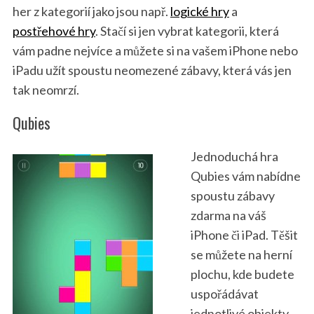
her z kategorií jako jsou např.
logické hry
a
postřehové hry
. Stačí si jen vybrat kategorii, která
vám padne nejvíce a můžete si na vašem iPhone nebo
iPadu užít spoustu neomezené zábavy, která vás jen
tak neomrzí.
Qubies
Jednoduchá hra
Qubies vám nabídne
spoustu zábavy
zdarma na váš
iPhone či iPad. Těšit
se můžete na herní
plochu, kde budete
uspořádávat
jednotlivé objekty,