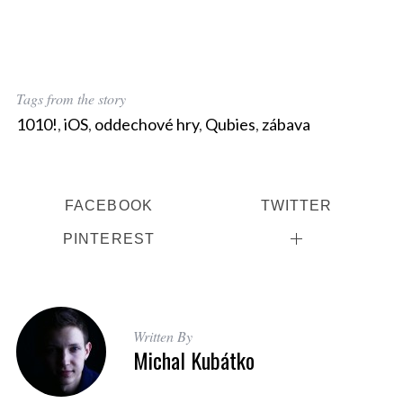
Tags from the story
1010!
,
iOS
,
oddechové hry
,
Qubies
,
zábava
FACEBOOK
TWITTER
PINTEREST
Written By
Michal Kubátko