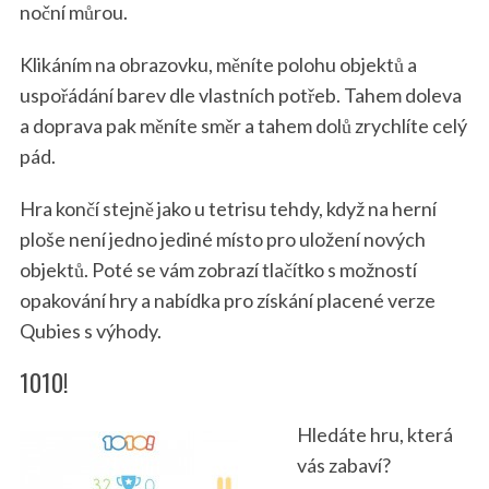
noční můrou.
Klikáním na obrazovku, měníte polohu objektů a
uspořádání barev dle vlastních potřeb. Tahem doleva
a doprava pak měníte směr a tahem dolů zrychlíte celý
pád.
Hra končí stejně jako u tetrisu tehdy, když na herní
ploše není jedno jediné místo pro uložení nových
objektů. Poté se vám zobrazí tlačítko s možností
opakování hry a nabídka pro získání placené verze
Qubies s výhody.
1010!
Hledáte hru, která
vás zabaví?