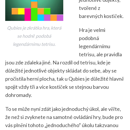
tvořené z
barevných kostiček.
Qubies je zkrátka hra, která
Hra je velmi
se hodně podobá
podobná
legendárnímu tetrisu.
legendárnímu
tetrisu, ale pravidla
jsou zde zdaleka jiné. Na rozdíl od tetrisu, kde je
důležité jednotlivé objekty skládat do sebe, aby se
pročistila herní plocha, tak u Qubies je důležité hlavně
spojit vždy tři a více kostiček se stejnou barvou
dohromady.
To se může nyní zdát jako jednoduchý úkol, ale věřte,
že než si zvyknete na samotné ovládání hry, bude pro
vás plnění tohoto „jednoduchého“ úkolu takzvanou