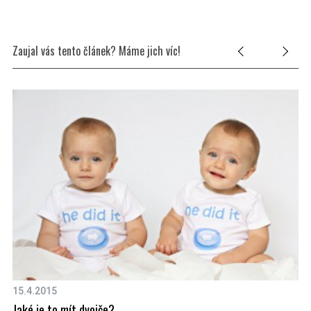
Zaujal vás tento článek? Máme jich víc!
15.4.2015
16
Jaké je to mít dvojče?
He