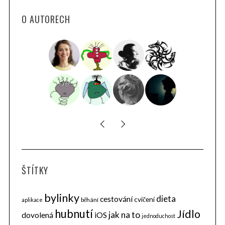
O AUTORECH
ŠTÍTKY
bylinky
dieta
cestování
cvičení
běhání
aplikace
hubnutí
Jídlo
jak na to
dovolená
iOS
jednoduchost