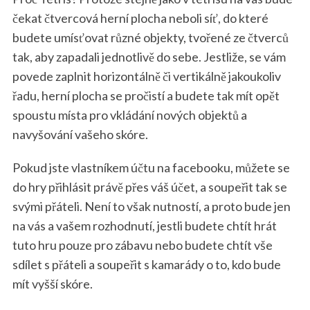
čekat čtvercová herní plocha neboli síť, do které
budete umísťovat různé objekty, tvořené ze čtverců
tak, aby zapadali jednotlivě do sebe. Jestliže, se vám
povede zaplnit horizontálně či vertikálně jakoukoliv
řadu, herní plocha se pročistí a budete tak mít opět
spoustu místa pro vkládání nových objektů a
navyšování vašeho skóre.
Pokud jste vlastníkem účtu na facebooku, můžete se
do hry přihlásit právě přes váš účet, a soupeřit tak se
svými přáteli. Není to však nutností, a proto bude jen
na vás a vašem rozhodnutí, jestli budete chtít hrát
tuto hru pouze pro zábavu nebo budete chtít vše
sdílet s přáteli a soupeřit s kamarády o to, kdo bude
mít vyšší skóre.