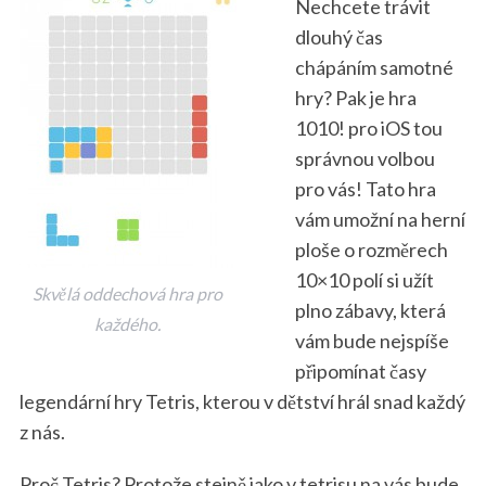
Nechcete trávit
dlouhý čas
chápáním samotné
hry? Pak je hra
1010! pro iOS tou
správnou volbou
pro vás! Tato hra
vám umožní na herní
ploše o rozměrech
10×10 polí si užít
Skvělá oddechová hra pro
plno zábavy, která
každého.
vám bude nejspíše
připomínat časy
legendární hry Tetris, kterou v dětství hrál snad každý
z nás.
Proč Tetris? Protože stejně jako v tetrisu na vás bude