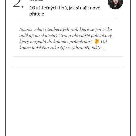
2.
10 užitečných tipů, jak si najít nové
přátele
Soupis velmi všeobecných rad, které se jen těžko
aplikují na skutečný život a obzvláště pak takový,
který nespadá do kolonky průměrnost.
Od
konce loňského roku žiju v zahraničí, takže…