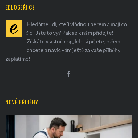
EBLOGEŘI.CZ
Hledáme lidi, kteří vládnou perem a mají co
říci. Jste to vy? Pak se k nám přidejte!
Získáte vlastní blog, kde si píšete, o čem
chcete a navíc vám ještě za vaše příběhy
zaplatíme!
NOVÉ PŘÍBĚHY