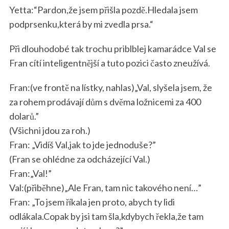
Yetta:“Pardon,že jsem přišla pozdě.Hledala jsem
podprsenku,která by mi zvedla prsa.“
Při dlouhodobé tak trochu priblblej kamarádce Val se
Fran cítí inteligentnější a tuto pozici často zneužívá.
Fran:(ve frontě na lístky, nahlas)„Val, slyšela jsem, že
za rohem prodávají dům s dvěma ložnicemi za 400
dolarů.”
(Všichni jdou za roh.)
Fran: „Vidíš Val,jak to jde jednoduše?”
(Fran se ohlédne za odcházející Val.)
Fran:„Val!”
Val:(přiběhne)„Ale Fran, tam nic takového není…”
Fran: „To jsem říkala jen proto, abych ty lidi
odlákala.Copak by jsi tam šla,kdybych řekla,že tam