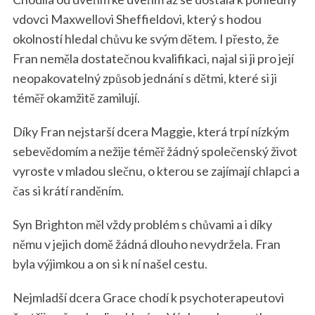
vdovci Maxwellovi Sheffieldovi, který s hodou
okolností hledal chůvu ke svým dětem. I přesto, že
Fran neměla dostatečnou kvalifikaci, najal si ji pro její
neopakovatelný způsob jednání s dětmi, které si ji
téměř okamžitě zamilují.
Díky Fran nejstarší dcera Maggie, která trpí nízkým
sebevědomím a nežije téměř žádný společenský život
vyroste v mladou slečnu, o kterou se zajímají chlapci a
čas si krátí randěním.
Syn Brighton měl vždy problém s chůvami a i díky
němu v jejich domě žádná dlouho nevydržela. Fran
byla výjimkou a on si k ní našel cestu.
Nejmladší dcera Grace chodí k psychoterapeutovi