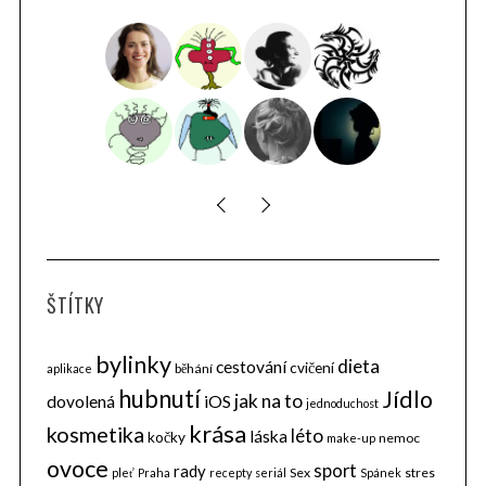
ŠTÍTKY
bylinky
dieta
cestování
cvičení
běhání
aplikace
hubnutí
Jídlo
jak na to
dovolená
iOS
jednoduchost
krása
kosmetika
léto
láska
kočky
nemoc
make-up
ovoce
sport
rady
Sex
stres
pleť
Praha
recepty
seriál
Spánek