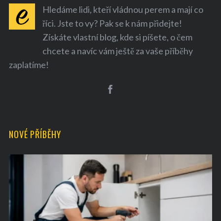
Hledáme lidi, kteří vládnou perem a mají co
říci. Jste to vy? Pak se k nám přidejte!
Získáte vlastní blog, kde si píšete, o čem
chcete a navíc vám ještě za vaše příběhy
zaplatíme!
NOVÉ PŘÍBĚHY