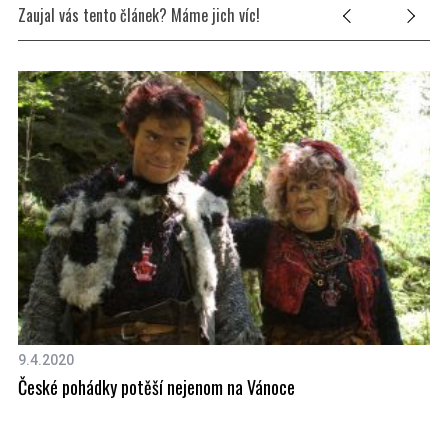
e
Zaujal vás tento článek? Máme jich víc!
a
r
c
h
f
o
r
:
9.4.2020
29
České pohádky potěší nejenom na Vánoce
Mo