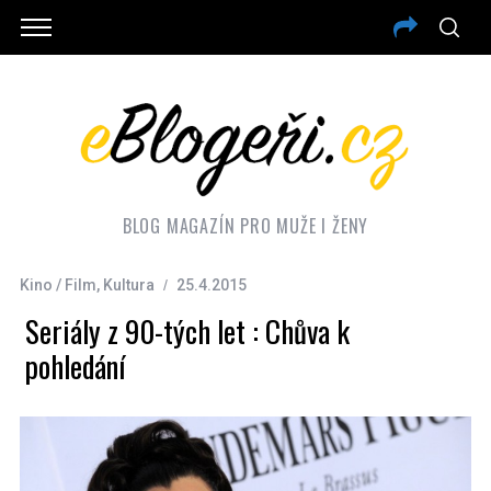
BLOG MAGAZÍN PRO MUŽE I ŽENY
Kino / Film
,
Kultura
25.4.2015
Seriály z 90-tých let : Chůva k
pohledání