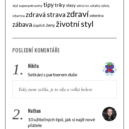
tipy
triky
vlasy
styl
superpotraviny
vztahy
volný čas
výlety
zdraví
zdravá strava
zelenina
zdarma
životní styl
zábava
ženy
úspěch
POSLEDNÍ KOMENTÁŘE
1.
Nikita
Setkání s partnerem duše
Taky jsem zažila, je to síla a velká bolest.
2.
Nathan
10 užitečných tipů, jak si najít nové
přátele