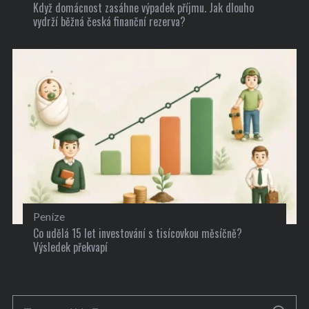
Když domácnost zasáhne výpadek příjmu. Jak dlouho
vydrží běžná česká finanční rezerva?
Peníze
Co udělá 15 let investování s tisícovkou měsíčně?
Výsledek překvapí
S