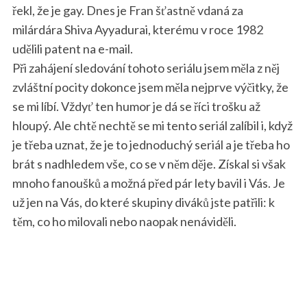
řekl, že je gay. Dnes je Fran šťastně vdaná za
milárdára Shiva Ayyadurai, kterému v roce 1982
udělili patent na e-mail.
Při zahájení sledování tohoto seriálu jsem měla z něj
zvláštní pocity dokonce jsem měla nejprve výčitky, že
se mi líbí. Vždyť ten humor je dá se říci trošku až
hloupý. Ale chtě nechtě se mi tento seriál zalíbil i, když
je třeba uznat, že je to jednoduchý seriál a je třeba ho
brát s nadhledem vše, co se v něm děje. Získal si však
mnoho fanoušků a možná před pár lety bavil i Vás. Je
už jen na Vás, do které skupiny diváků jste patřili: k
těm, co ho milovali nebo naopak nenáviděli.