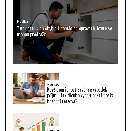
f
o
r
Bydlení
7 nejčastějších chyb při domácích opravách, které se
:
mohou prodražit
Peníze
Když domácnost zasáhne výpadek
příjmu. Jak dlouho vydrží běžná česká
finanční rezerva?
Peníze