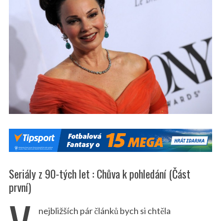
Seriály z 90-tých let : Chůva k pohledání (Část
první)
nejbližších pár článků bych si chtěla