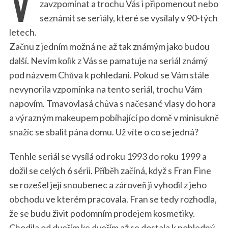
V
zavzpomínat a trochu Vás i připomenout nebo
seznámit se seriály, které se vysílaly v 90-tých
letech.
Začnu z jedním možná ne až tak známým jako budou
další. Nevím kolik z Vás se pamatuje na seriál známý
pod názvem Chůva k pohledani. Pokud se Vám stále
nevynorila vzpomínka na tento seriál, trochu Vám
napovím. Tmavovlasá chůva s načesané vlasy do hora
a výrazným makeupem pobíhající po domě v minisukně
snažíc se sbalit pána domu. Už víte o co se jedná?
Tenhle seriál se vysílá od roku 1993 do roku 1999 a
dožil se celých 6 sérii. Příběh začíná, když s Fran Fine
se rozešel její snoubenec a zároveň ji vyhodil z jeho
obchodu ve kterém pracovala. Fran se tedy rozhodla,
že se budu živit podomním prodejem kosmetiky.
Chodila od dveřím ke dveřím až se dostala k pohledný