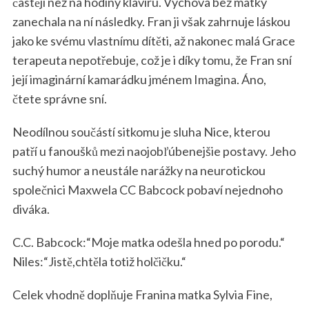
častěji než na hodiny klavíru. Výchova bez matky
zanechala na ní následky. Fran ji však zahrnuje láskou
jako ke svému vlastnímu dítěti, až nakonec malá Grace
terapeuta nepotřebuje, což je i díky tomu, že Fran sní
její imaginární kamarádku jménem Imagina. Áno,
čtete správne sní.
Neodílnou součástí sitkomu je sluha Nice, kterou
patří u fanoušků mezi naojobľúbenejšie postavy. Jeho
suchý humor a neustále narážky na neurotickou
společnici Maxwela CC Babcock pobaví nejednoho
diváka.
C.C. Babcock:“Moje matka odešla hned po porodu.“
Niles:“Jistě,chtěla totiž holčičku.“
Celek vhodně doplňuje Franina matka Sylvia Fine,