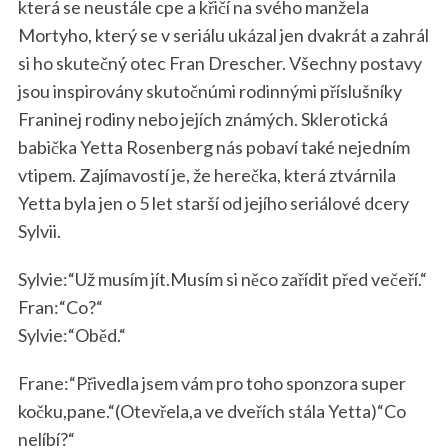
která se neustále cpe a křičí na svého manžela
Mortyho, který se v seriálu ukázal jen dvakrát a zahrál
si ho skutečný otec Fran Drescher.
Všechny
postavy
jsou inspirovány
skutočnúmi
rodinnými příslušníky
Franinej
rodiny
nebo jejích
známých
.
Sklerotická
babička Yetta Rosenberg nás pobaví také nejedním
vtipem. Zajímavostí je, že herečka, která ztvárnila
Yetta byla jen o 5 let starší od jejího seriálové dcery
Sylvii.
Sylvie:“Už musím jít.Musím si něco zařídit před večeří.“
Fran:“Co?“
Sylvie:“Oběd.“
Frane:“Přivedla jsem vám pro toho sponzora super
kočku,pane.“(Otevřela,a ve dveřích stála Yetta)“Co
nelíbí?“