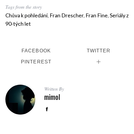
Tags from the story
Chůva k pohledání
,
Fran Drescher
,
Fran Fine
,
Seriály z
90-tých let
FACEBOOK
TWITTER
PINTEREST
Written By
mimol
S