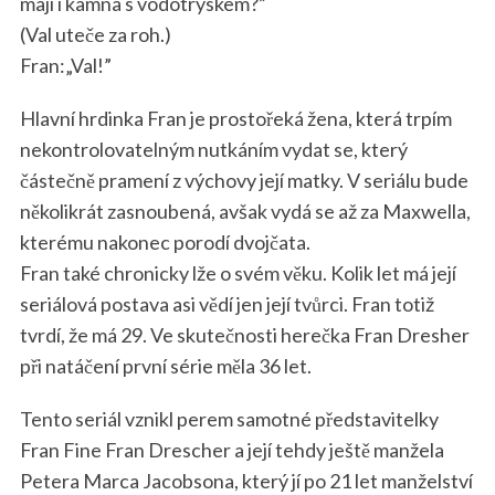
mají i kamna s vodotryskem?”
(Val uteče za roh.)
Fran:„Val!”
Hlavní hrdinka Fran je prostořeká žena, která trpím
nekontrolovatelným nutkáním vydat se, který
částečně pramení z výchovy její matky. V seriálu bude
několikrát zasnoubená, avšak vydá se až za Maxwella,
kterému nakonec porodí dvojčata.
Fran také chronicky lže o svém věku. Kolik let má její
seriálová postava asi vědí jen její tvůrci. Fran totiž
tvrdí, že má 29. Ve skutečnosti herečka Fran Dresher
při natáčení první série měla 36 let.
Tento seriál vznikl perem samotné představitelky
Fran Fine Fran Drescher a její tehdy ještě manžela
Petera Marca Jacobsona, který jí po 21 let manželství