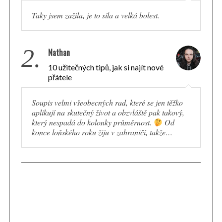
Taky jsem zažila, je to síla a velká bolest.
2.
Nathan
10 užitečných tipů, jak si najít nové
přátele
Soupis velmi všeobecných rad, které se jen těžko
aplikují na skutečný život a obzvláště pak takový,
který nespadá do kolonky průměrnost.
Od
konce loňského roku žiju v zahraničí, takže…