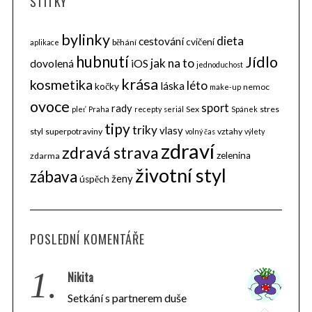
ŠTÍTKY
bylinky
dieta
cestování
cvičení
běhání
aplikace
hubnutí
Jídlo
jak na to
dovolená
iOS
jednoduchost
krása
kosmetika
léto
láska
kočky
nemoc
make-up
ovoce
sport
rady
Sex
stres
pleť
Praha
recepty
seriál
Spánek
tipy
triky
vlasy
styl
superpotraviny
vztahy
volný čas
výlety
zdraví
zdravá strava
zelenina
zdarma
životní styl
zábava
ženy
úspěch
POSLEDNÍ KOMENTÁŘE
1.
Nikita
Setkání s partnerem duše