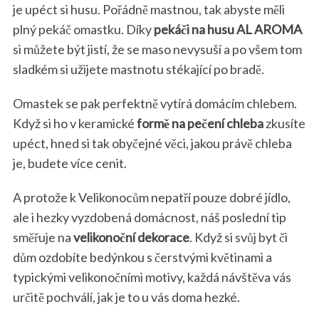
je upéct si husu. Pořádně mastnou, tak abyste měli
plný pekáč omastku. Díky
pekáči na husu AL AROMA
si můžete být jistí, že se maso nevysuší a po všem tom
sladkém si užijete mastnotu stékající po bradě.
Omastek se pak perfektně vytírá domácím chlebem.
Když si ho v keramické
formě na pečení chleba
zkusíte
upéct, hned si tak obyčejné věci, jakou právě chleba
je, budete více cenit.
A protože k Velikonocům nepatří pouze dobré jídlo,
ale i hezky vyzdobená domácnost, náš poslední tip
směřuje na
velikonoční dekorace
. Když si svůj byt či
dům ozdobíte bedýnkou s čerstvými květinami a
typickými velikonočními motivy, každá návštěva vás
určitě pochválí, jak je to u vás doma hezké.