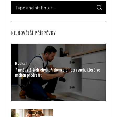
S
S
e
E
A
a
R
C
H
r
NEJNOVĚJŠÍ PŘÍSPĚVKY
c
h
f
o
r
Bydlení
7 nejčastějších chyb při domácích opravách, které se
:
mohou prodražit