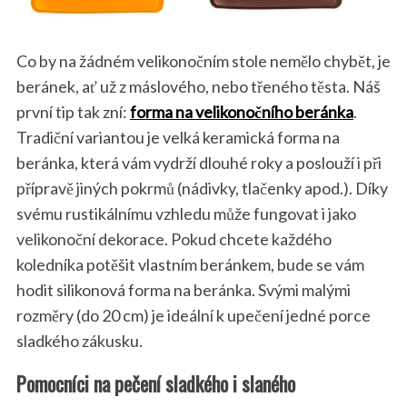
Co by na žádném velikonočním stole nemělo chybět, je
beránek, ať už z máslového, nebo třeného těsta. Náš
první tip tak zní:
forma na velikonočního beránka
.
Tradiční variantou je velká keramická forma na
beránka, která vám vydrží dlouhé roky a poslouží i při
přípravě jiných pokrmů (nádivky, tlačenky apod.). Díky
svému rustikálnímu vzhledu může fungovat i jako
velikonoční dekorace. Pokud chcete každého
koledníka potěšit vlastním beránkem, bude se vám
hodit silikonová forma na beránka. Svými malými
rozměry (do 20 cm) je ideální k upečení jedné porce
sladkého zákusku.
Pomocníci na pečení sladkého i slaného