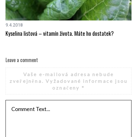
f
o
r
:
9.4.2018
18
Kyselina listová – vitamín života. Máte ho dostatek?
Vy
ol
Leave a comment
Vaše e-mailová adresa nebude
zveřejněna.
Vyžadované informace jsou
označeny
*