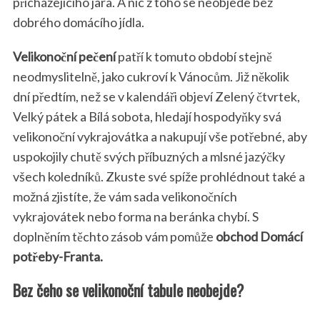
přicházejícího jara. A nic z toho se neobjede bez
dobrého domácího jídla.
Velikonoční pečení
patří k tomuto období stejně
neodmyslitelně, jako cukroví k Vánocům. Již několik
dní předtím, než se v kalendáři objeví Zelený čtvrtek,
Velký pátek a Bílá sobota, hledají hospodyňky svá
velikonoční vykrajovátka a nakupují vše potřebné, aby
uspokojily chutě svých příbuzných a mlsné jazýčky
všech koledníků. Zkuste své spíže prohlédnout také a
možná zjistíte, že vám sada velikonočních
vykrajovátek nebo forma na beránka chybí. S
doplněním těchto zásob vám pomůže
obchod Domácí
potřeby-Franta.
Bez čeho se velikonoční tabule neobejde?