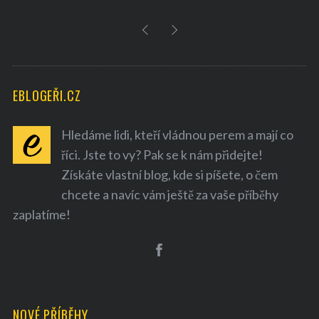
EBLOGEŘI.CZ
Hledáme lidi, kteří vládnou perem a mají co
říci. Jste to vy? Pak se k nám přidejte!
Získáte vlastní blog, kde si píšete, o čem
chcete a navíc vám ještě za vaše příběhy
zaplatíme!
NOVÉ PŘÍBĚHY