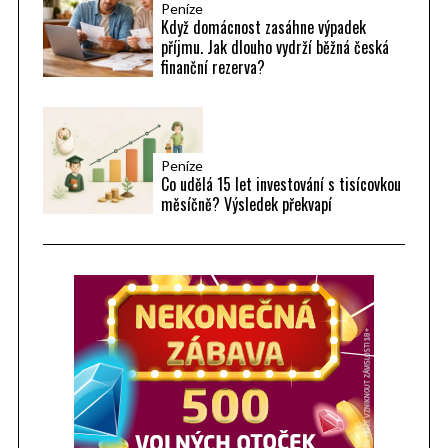
Peníze
Když domácnost zasáhne výpadek
příjmu. Jak dlouho vydrží běžná česká
finanční rezerva?
Peníze
Co udělá 15 let investování s tisícovkou
měsíčně? Výsledek překvapí