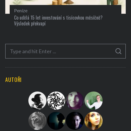
Peníze
Co udělá 15 let investování s tisícovkou měsíčně?
Výsledek překvapí
S
S
e
E
A
a
R
C
H
r
AUTOŘI
c
h
f
o
r
: