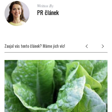
Written By
PR článek
Zaujal vás tento článek? Máme jich víc!
S
e
a
r
c
h