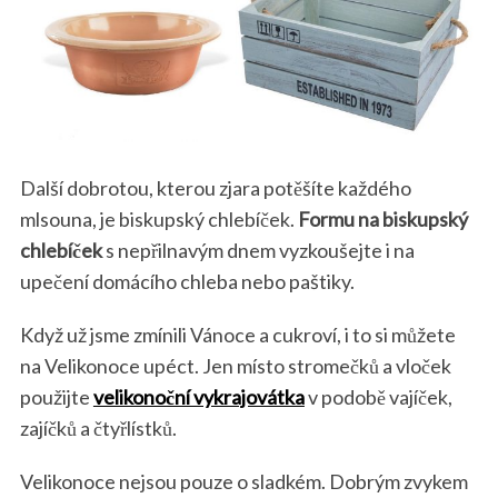
Další dobrotou, kterou zjara potěšíte každého
mlsouna, je biskupský chlebíček.
Formu na biskupský
chlebíček
s nepřilnavým dnem vyzkoušejte i na
upečení domácího chleba nebo paštiky.
Když už jsme zmínili Vánoce a cukroví, i to si můžete
na Velikonoce upéct. Jen místo stromečků a vloček
použijte
velikonoční vykrajovátka
v podobě vajíček,
zajíčků a čtyřlístků.
Velikonoce nejsou pouze o sladkém. Dobrým zvykem