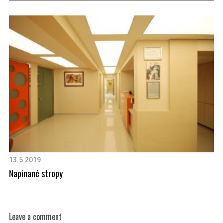
a
r
c
h
f
o
r
:
13.5.2019
8.
Napínané stropy
O 
Leave a comment