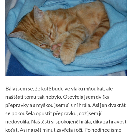
Bála jsem se, že kotě bude ve vlaku mňoukat, ale
naštěstí tomu tak nebylo. Otevřela jsem dvířka
přepravky a s myškou jsem si s ní hrála. Asi jen dvakrát
se pokoušela opustit přepravku, což jsem jí
nedovolila. Naštěstí si spokojeně hrála, díky za hravost
koťat. Asi na pět minut zavřela i oči. Po hodince jsme