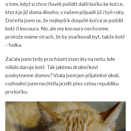
o tom, když si chce člověk pořídit další kočku ke kočce,
která je již doma dlouho, v našem případě již čtyři roky.
Dočetla jsem se, že nejlepší k dospělé kočce je pořídit
kotě či kocoura. No, ale my kocoury nechceme,
protože máme strach, že by značkovali byt, takže kotě
– holka.
Začala jsem tedy procházet inzeráty na netu, kde
někdo daruje kotě. Tak jakému drobečkovi
poskytneme domov? Vzala jsem jen přijatelné okolí,
rozhodně jsem nechtěla jezdit přes celou republiku
pro kočku.