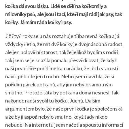
kočka dá svou lásku. Lidé se dělí na kočkomily a
milovníky psů, ale jsou i tací, kteří mají rádi jak psy, tak
kočky. Já mám ráda kočky i psy.
Již čtyři roky se u nás roztahuje tříbarevná kočka a já
vždycky četla, že mít dvě kočky je dvojnásobná radost,
ale jen poloviční starost, takže jelikož bydlím s rodiči,
tak jsem se je snažila pomalu přesvědčovat, že když
naší první číče pořídíme kamarádku, že těch starostí
navíc přibude jen trochu. Nebo jsem navrhla, že si
pořídím párek potkanů, aby jim nebylo samotným
smutno. Protože táta by potkana doma nesnesl, tak
nakonec radši svolil tu kočku. Juchů. Dalším
argumentem bylo, že naše první kočka je společenská
a že by jí aspoň nebylo smutno, když tady nikdo
nebude. Na internetu jsem načetla spoustu informací