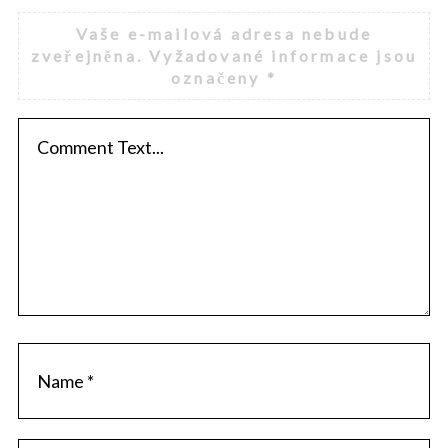
Vaše e-mailová adresa nebude
zveřejněna.
Vyžadované informace jsou
označeny
*