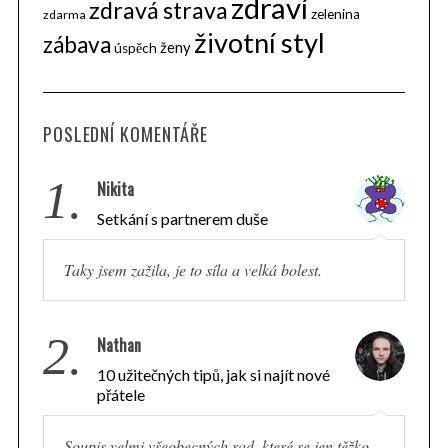
zdraví
zdravá strava
zelenina
zdarma
životní styl
zábava
ženy
úspěch
POSLEDNÍ KOMENTÁŘE
1.
Nikita
Setkání s partnerem duše
Taky jsem zažila, je to síla a velká bolest.
2.
Nathan
10 užitečných tipů, jak si najít nové
přátele
Soupis velmi všeobecných rad, které se jen těžko