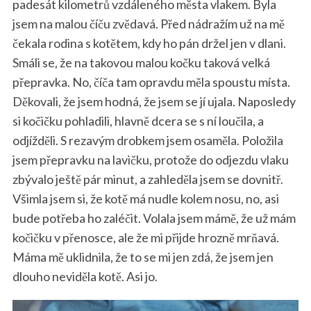
padesát kilometrů vzdáleného města vlakem. Byla
jsem na malou číču zvědavá. Před nádražím už na mě
čekala rodina s kotětem, kdy ho pán držel jen v dlani.
Smáli se, že na takovou malou kočku taková velká
přepravka. No, číča tam opravdu měla spoustu místa.
Děkovali, že jsem hodná, že jsem se jí ujala. Naposledy
si kočičku pohladili, hlavně dcera se s ní loučila, a
odjížděli. S rezavým drobkem jsem osaměla. Položila
jsem přepravku na lavičku, protože do odjezdu vlaku
zbývalo ještě pár minut, a zahleděla jsem se dovnitř.
Všimla jsem si, že kotě má nudle kolem nosu, no, asi
bude potřeba ho zaléčit. Volala jsem mámě, že už mám
kočičku v přenosce, ale že mi přijde hrozně mrňavá.
Máma mě uklidnila, že to se mi jen zdá, že jsem jen
dlouho neviděla kotě. Asi jo.