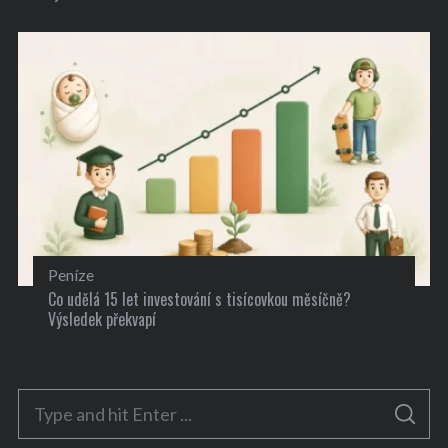
Peníze
Co udělá 15 let investování s tisícovkou měsíčně?
Výsledek překvapí
S
S
e
E
A