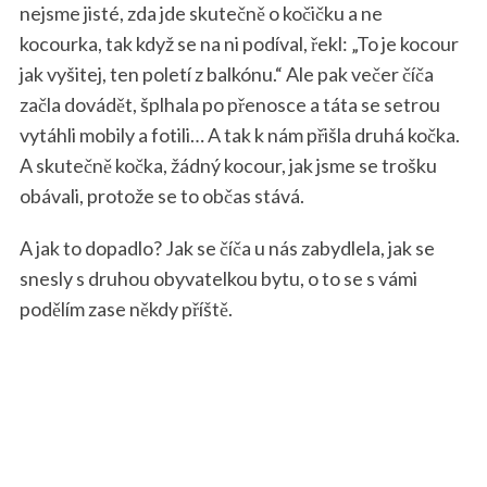
nejsme jisté, zda jde skutečně o kočičku a ne
kocourka, tak když se na ni podíval, řekl: „To je kocour
jak vyšitej, ten poletí z balkónu.“ Ale pak večer číča
začla dovádět, šplhala po přenosce a táta se setrou
vytáhli mobily a fotili… A tak k nám přišla druhá kočka.
A skutečně kočka, žádný kocour, jak jsme se trošku
obávali, protože se to občas stává.
A jak to dopadlo? Jak se číča u nás zabydlela, jak se
snesly s druhou obyvatelkou bytu, o to se s vámi
podělím zase někdy příště.