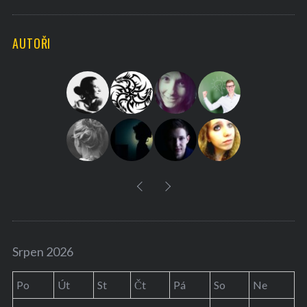
a
R
C
H
r
AUTOŘI
c
h
f
o
r
:
Srpen 2026
Po
Út
St
Čt
Pá
So
Ne