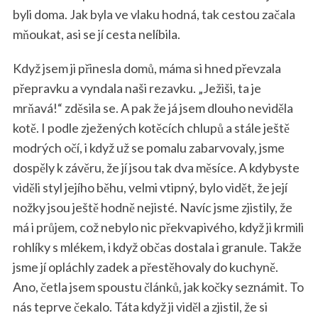
byli doma. Jak byla ve vlaku hodná, tak cestou začala
mňoukat, asi se jí cesta nelíbila.
Když jsem ji přinesla domů, máma si hned převzala
přepravku a vyndala naši rezavku. „Ježiši, ta je
mrňavá!“ zděsila se. A pak že já jsem dlouho neviděla
kotě. I podle zježených kotěcích chlupů a stále ještě
modrých očí, i když už se pomalu zabarvovaly, jsme
dospěly k závěru, že jí jsou tak dva měsíce. A kdybyste
viděli styl jejího běhu, velmi vtipný, bylo vidět, že její
nožky jsou ještě hodně nejisté. Navíc jsme zjistily, že
má i průjem, což nebylo nic překvapivého, když ji krmili
rohlíky s mlékem, i když občas dostala i granule. Takže
jsme jí opláchly zadek a přestěhovaly do kuchyně.
Ano, četla jsem spoustu článků, jak kočky seznámit. To
nás teprve čekalo. Táta když ji viděl a zjistil, že si