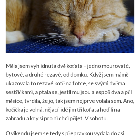
Měla jsem vyhlídnutá dvě koťata – jedno mourovaté,
bytové, a druhé rezavé, od domku. Když jsem mámě
ukazovala to rezavé kotě na fotce, se svými dvěma
sestřičkami, a ptala se, jestli mu jsou alespoň dva a půl
měsíce, tvrdila, že jo, tak jsem nejprve volala sem. Ano,
kočička je volná, nějací lidé jim tři koťata hodili na
zahradu a kdy si pro ni chci přijet. V sobotu.
O víkendu jsem se tedy s přepravkou vydala do asi