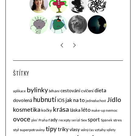
ŠTÍTKY
bylinky
dieta
cestování
cvičení
běhání
aplikace
hubnutí
Jídlo
jak na to
dovolená
iOS
jednoduchost
krása
kosmetika
léto
láska
kočky
nemoc
make-up
ovoce
sport
rady
Sex
stres
pleť
Praha
recepty
seriál
Spánek
tipy
triky
vlasy
styl
superpotraviny
vztahy
volný čas
výlety