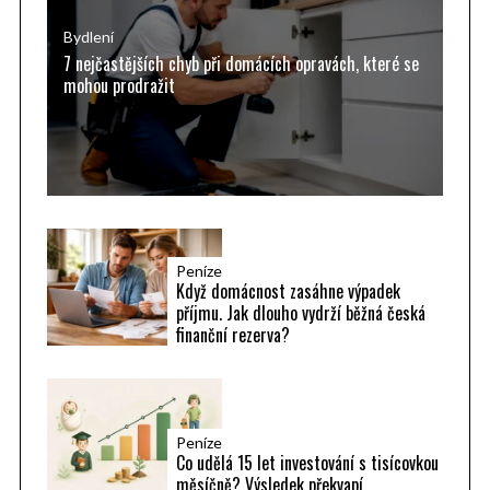
o
r
Bydlení
7 nejčastějších chyb při domácích opravách, které se
:
mohou prodražit
Peníze
Když domácnost zasáhne výpadek
příjmu. Jak dlouho vydrží běžná česká
finanční rezerva?
Peníze
Co udělá 15 let investování s tisícovkou
měsíčně? Výsledek překvapí