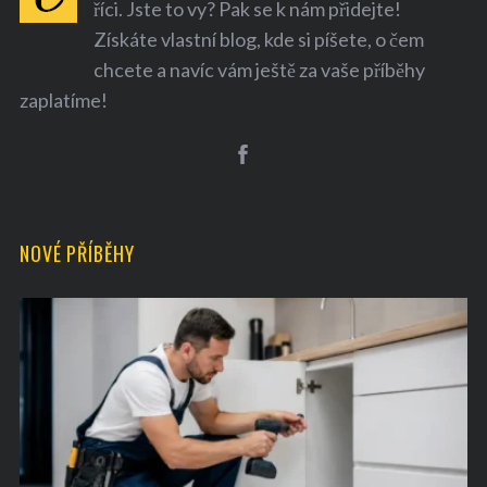
říci. Jste to vy? Pak se k nám přidejte!
Získáte vlastní blog, kde si píšete, o čem
chcete a navíc vám ještě za vaše příběhy
zaplatíme!
NOVÉ PŘÍBĚHY