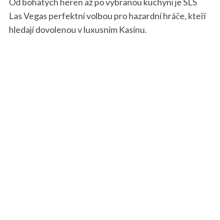
Od bohatých heren až po vybranou kuchyni je SLS
h
Las Vegas perfektní volbou pro hazardní hráče, kteří
f
hledají dovolenou v luxusním Kasínu.
o
r
: