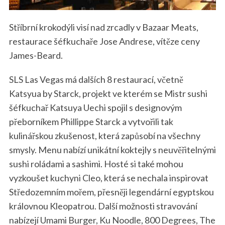
Stříbrní krokodýli visí nad zrcadly v Bazaar Meats,
restaurace šéfkuchaře Jose Andrese, vítěze ceny
James-Beard.
SLS Las Vegas má dalších 8 restaurací, včetně
Katsyua by Starck, projekt ve kterém se Mistr sushi
šéfkuchař Katsuya Uechi spojil s designovým
přeborníkem Phillippe Starck a vytvořili tak
kulinářskou zkušenost, která zapůsobí na všechny
smysly. Menu nabízí unikátní koktejly s neuvěřitelnými
sushi roládami a sashimi. Hosté si také mohou
vyzkoušet kuchyni Cleo, která se nechala inspirovat
Středozemním mořem, přesněji legendární egyptskou
královnou Kleopatrou. Další možnosti stravování
nabízejí Umami Burger, Ku Noodle, 800 Degrees, The