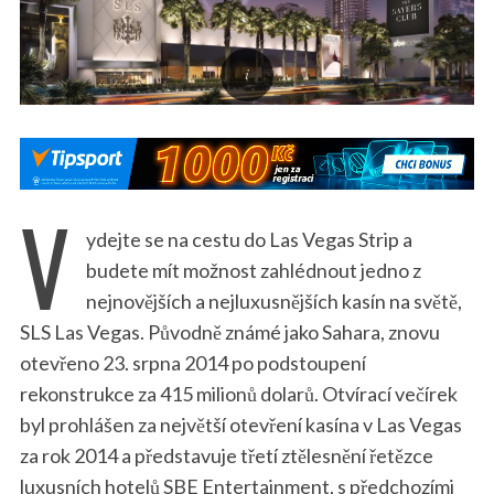
V
ydejte se na cestu do Las Vegas Strip a
budete mít možnost zahlédnout jedno z
nejnovějších a nejluxusnějších kasín na světě,
SLS Las Vegas. Původně známé jako Sahara, znovu
otevřeno 23. srpna 2014 po podstoupení
rekonstrukce za 415 milionů dolarů. Otvírací večírek
byl prohlášen za největší otevření kasína v Las Vegas
za rok 2014 a představuje třetí ztělesnění řetězce
luxusních hotelů SBE Entertainment, s předchozími