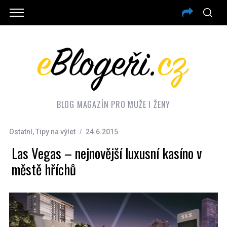
BLOG MAGAZÍN PRO MUŽE I ŽENY
Ostatní
,
Tipy na výlet
24.6.2015
Las Vegas – nejnovější luxusní kasíno v
městě hříchů