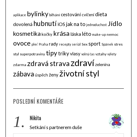
bylinky
dieta
cestování
cvičení
běhání
aplikace
hubnutí
Jídlo
jak na to
dovolená
iOS
jednoduchost
krása
kosmetika
léto
láska
kočky
nemoc
make-up
ovoce
sport
rady
Sex
stres
pleť
Praha
recepty
seriál
Spánek
tipy
triky
vlasy
styl
superpotraviny
vztahy
volný čas
výlety
zdraví
zdravá strava
zelenina
zdarma
životní styl
zábava
ženy
úspěch
POSLEDNÍ KOMENTÁŘE
1.
Nikita
Setkání s partnerem duše