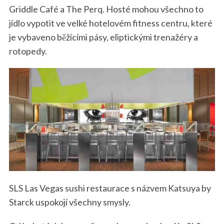
Griddle Café a The Perq. Hosté mohou všechno to
jídlo vypotit ve velké hotelovém fitness centru, které
je vybaveno běžícími pásy, eliptickými trenažéry a
rotopedy.
S
SLS Las Vegas sushi restaurace s názvem Katsuya by
e
Starck uspokojí všechny smysly.
a
r
c