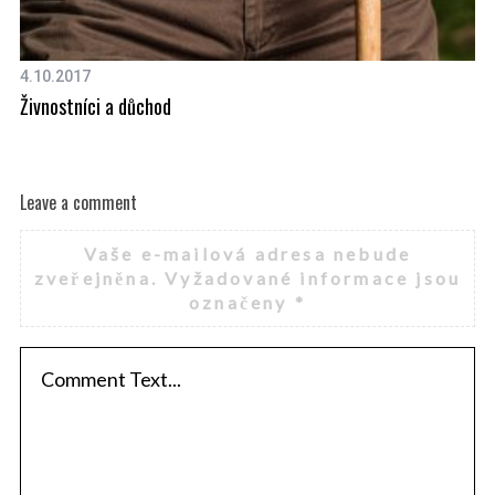
4.10.2017
20
Živnostníci a důchod
V 
Leave a comment
Vaše e-mailová adresa nebude
zveřejněna.
Vyžadované informace jsou
označeny
*