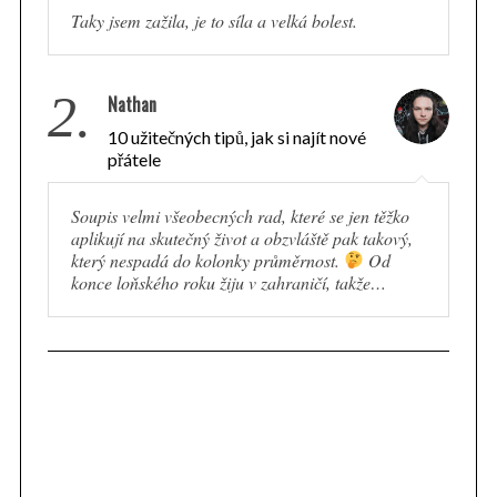
Taky jsem zažila, je to síla a velká bolest.
2.
Nathan
10 užitečných tipů, jak si najít nové
přátele
Soupis velmi všeobecných rad, které se jen těžko
aplikují na skutečný život a obzvláště pak takový,
který nespadá do kolonky průměrnost.
Od
konce loňského roku žiju v zahraničí, takže…