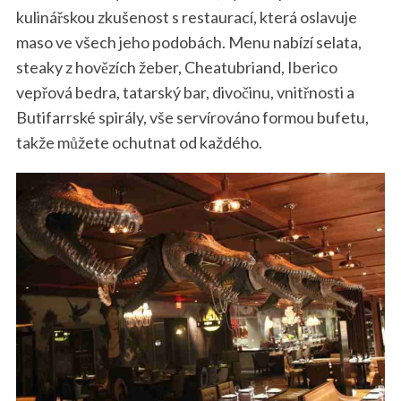
kulinářskou zkušenost s restaurací, která oslavuje
maso ve všech jeho podobách. Menu nabízí selata,
steaky z hovězích žeber, Cheatubriand, Iberico
vepřová bedra, tatarský bar, divočinu, vnitřnosti a
Butifarrské spirály, vše servírováno formou bufetu,
takže můžete ochutnat od každého.