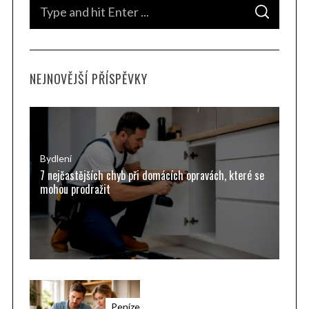
S
S
e
E
A
a
R
C
H
r
NEJNOVĚJŠÍ PŘÍSPĚVKY
c
h
f
o
r
Bydlení
7 nejčastějších chyb při domácích opravách, které se
:
mohou prodražit
Peníze