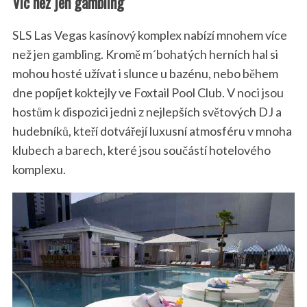
Víc než jen gambling
SLS Las Vegas kasínový komplex nabízí mnohem více
než jen gambling. Kromě m´bohatých herních hal si
mohou hosté užívat i slunce u bazénu, nebo během
dne popíjet koktejly ve Foxtail Pool Club. V noci jsou
hostům k dispozici jedni z nejlepších světových DJ a
hudebníků, kteří dotvářejí luxusní atmosféru v mnoha
klubech a barech, které jsou součástí hotelového
komplexu.