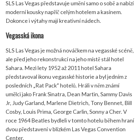
SLS Las Vegas představuje umění samo o sobě a nabízí
moderní kousky napříč celým hotelem a kasínem.
Dokonce i výtahy mají kreativní nádech.
Vegasská ikona
SLS Las Vegas je možná nováčkem na vegasské scéně,
ale před jeho rekonstrukcí na jeho místě stál hotel
Sahara. Mezi lety 1952 až 2011 hotel Sahara
představoval ikonu vegasské historie a byl jedním z
posledních „Rat Pack“ hotelů. Hráli v něm známí
umělci jako Frank Sinatra, Dean Martin, Sammy Davis
Jr, Judy Garland, Marlene Dietrich, Tony Bennet, Bill
Cosby, Louis Prima, George Carlin, Sonny a Cher. V
roce 1964 Beatles bydleli v tomto hotelu během hraní
dvou představení v blízkém Las Vegas Convention
Center.