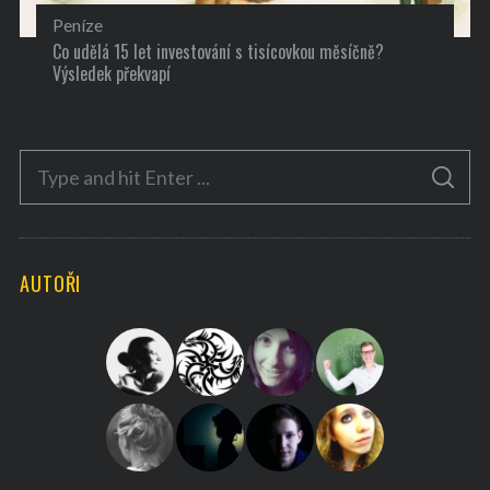
Peníze
Co udělá 15 let investování s tisícovkou měsíčně?
Výsledek překvapí
S
S
e
E
A
a
R
C
H
r
AUTOŘI
c
h
f
o
r
: