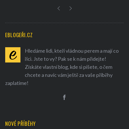
EBLOGEŘI.CZ
Hledáme lidi, kteří vládnou perem a mají co
říci. Jste to vy? Pak se k nám přidejte!
Získáte vlastní blog, kde si píšete, o čem
chcete a navíc vám ještě za vaše příběhy
zaplatíme!
NOVÉ PŘÍBĚHY