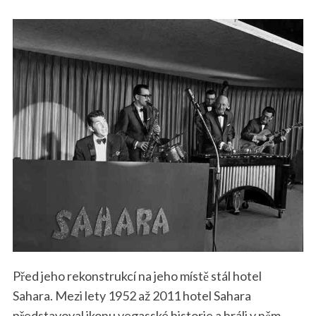
Před jeho rekonstrukcí na jeho místě stál hotel
Sahara. Mezi lety 1952 až 2011 hotel Sahara
představoval ikonu vegasské historie a hráli v něm