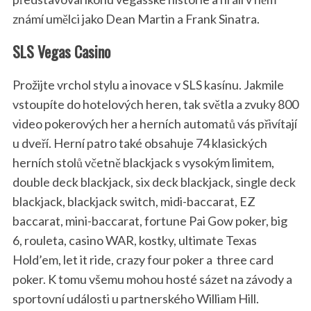
známí umělci jako Dean Martin a Frank Sinatra.
SLS Vegas Casino
Prožijte vrchol stylu a inovace v SLS kasínu. Jakmile
vstoupíte do hotelových heren, tak světla a zvuky 800
video pokerových her a herních automatů vás přivítají
u dveří. Herní patro také obsahuje 74 klasických
herních stolů včetně blackjack s vysokým limitem,
double deck blackjack, six deck blackjack, single deck
blackjack, blackjack switch, midi-baccarat, EZ
baccarat, mini-baccarat, fortune Pai Gow poker, big
6, rouleta, casino WAR, kostky, ultimate Texas
Hold’em, let it ride, crazy four poker a three card
poker. K tomu všemu mohou hosté sázet na závody a
sportovní události u partnerského William Hill.