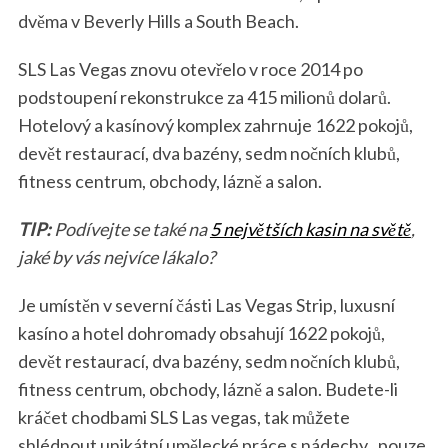
dvěma v Beverly Hills a South Beach.
SLS Las Vegas znovu otevřelo v roce 2014 po
podstoupení rekonstrukce za 415 milionů dolarů.
Hotelový a kasínový komplex zahrnuje 1622 pokojů,
devět restaurací, dva bazény, sedm nočních klubů,
fitness centrum, obchody, lázně a salon.
TIP:
Podívejte se také na
5 největších kasin na světě
,
jaké by vás nejvíce lákalo?
Je umístěn v severní části Las Vegas Strip, luxusní
kasíno a hotel dohromady obsahují 1622 pokojů,
devět restaurací, dva bazény, sedm nočních klubů,
fitness centrum, obchody, lázně a salon. Budete-li
kráčet chodbami SLS Las vegas, tak můžete
shlédnout unikátní umělecké práce s nádechy „pouze