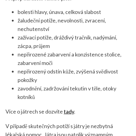
bolesti hlavy, únava, celková slabost
žaludeční potíže, nevolnosti, zvracení,
nechutenství
zažívací potíže, dráždivý tračník, nadýmání,
zácpa, průjem
nepřirozené zabarvení a konzistence stolice,
zabarvení moči
nepřirozený odstín kůže, zvýšená svědivost
pokožky
zavodnění, zadržování tekutin v těle, otoky
kotníků
Více o játrech se dozvíte
tady
.
V případě skutečných potíží s játry je nezbytná
lékařská pomoc. Játra jsou natolik významným,