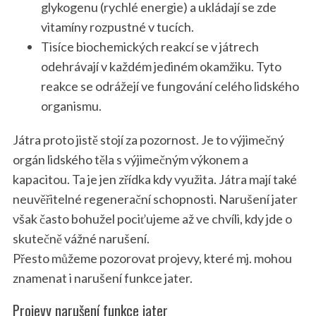
glykogenu (rychlé energie) a ukládají se zde
vitamíny rozpustné v tucích.
Tisíce biochemických reakcí se v játrech
odehrávají v každém jediném okamžiku. Tyto
reakce se odrážejí ve fungování celého lidského
organismu.
Játra proto jistě stojí za pozornost. Je to výjimečný
orgán lidského těla s výjimečným výkonem a
kapacitou. Ta je jen zřídka kdy využita. Játra mají také
neuvěřitelné regenerační schopnosti. Narušení jater
však často bohužel pociťujeme až ve chvíli, kdy jde o
skutečně vážné narušení.
Přesto můžeme pozorovat projevy, které mj. mohou
znamenat i narušení funkce jater.
Projevy narušení funkce jater