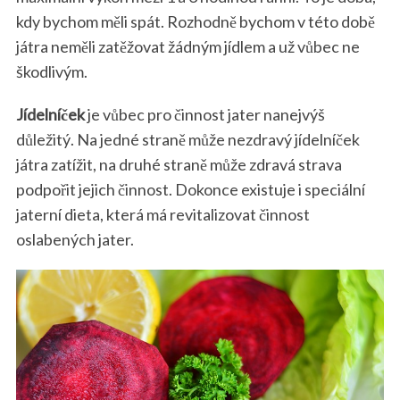
kdy bychom měli spát. Rozhodně bychom v této době
játra neměli zatěžovat žádným jídlem a už vůbec ne
škodlivým.
Jídelníček
je vůbec pro činnost jater nanejvýš
důležitý. Na jedné straně může nezdravý jídelníček
játra zatížit, na druhé straně může zdravá strava
podpořit jejich činnost. Dokonce existuje i speciální
jaterní dieta, která má revitalizovat činnost
oslabených jater.