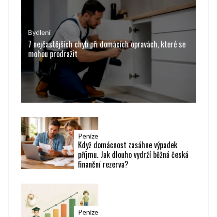
f
o
r
Bydlení
7 nejčastějších chyb při domácích opravách, které se
:
mohou prodražit
Peníze
Když domácnost zasáhne výpadek
příjmu. Jak dlouho vydrží běžná česká
finanční rezerva?
Peníze