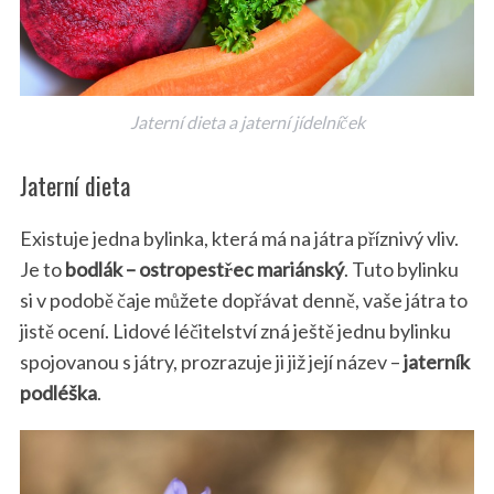
Jaterní dieta a jaterní jídelníček
Jaterní dieta
Existuje jedna bylinka, která má na játra příznivý vliv.
Je to
bodlák – ostropestřec mariánský
. Tuto bylinku
si v podobě čaje můžete dopřávat denně, vaše játra to
jistě ocení. Lidové léčitelství zná ještě jednu bylinku
spojovanou s játry, prozrazuje ji již její název –
jaterník
podléška
.