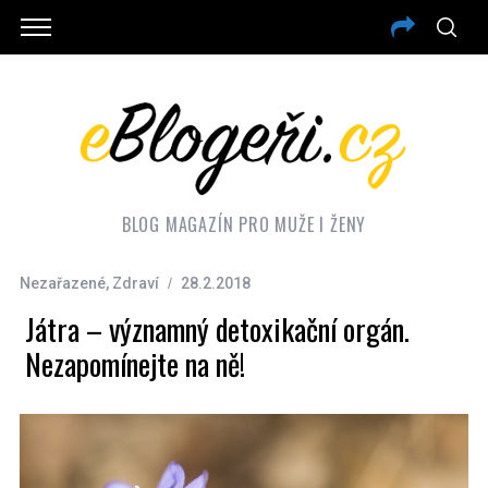
BLOG MAGAZÍN PRO MUŽE I ŽENY
Nezařazené
,
Zdraví
28.2.2018
Játra – významný detoxikační orgán.
Nezapomínejte na ně!