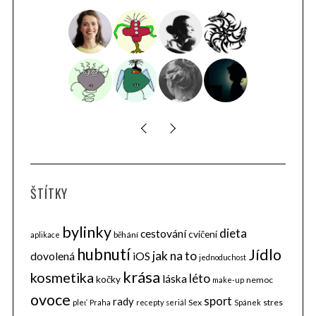
ŠTÍTKY
bylinky
dieta
cestování
cvičení
běhání
aplikace
hubnutí
Jídlo
jak na to
dovolená
iOS
jednoduchost
krása
kosmetika
léto
láska
kočky
nemoc
make-up
ovoce
sport
rady
Sex
stres
pleť
Praha
recepty
seriál
Spánek