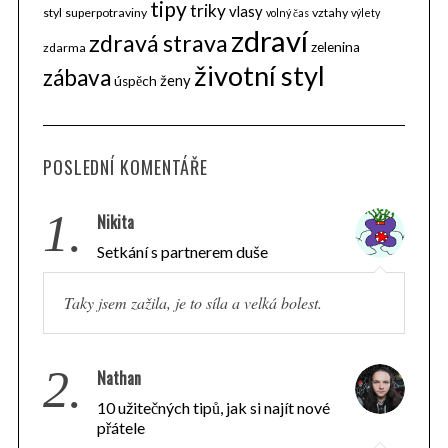
tipy
triky
vlasy
styl
superpotraviny
vztahy
volný čas
výlety
zdraví
zdravá strava
zelenina
zdarma
životní styl
zábava
ženy
úspěch
POSLEDNÍ KOMENTÁŘE
1.
Nikita
Setkání s partnerem duše
Taky jsem zažila, je to síla a velká bolest.
2.
Nathan
10 užitečných tipů, jak si najít nové
přátele