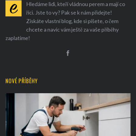
Hledáme lidi, kteří vládnou perem a mají co
říci. Jste to vy? Pak se k nám přidejte!
Získáte vlastní blog, kde si píšete, o čem
chcete a navíc vám ještě za vaše příběhy
zaplatíme!
NOVÉ PŘÍBĚHY