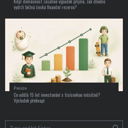
Když domácnost zasáhne výpadek příjmu. Jak dlouho
vydrží běžná česká finanční rezerva?
Peníze
Co udělá 15 let investování s tisícovkou měsíčně?
Výsledek překvapí
S