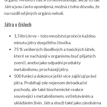
Játra jsou často opomíjená, možná z toho důvodu, že
na rozdíl od jiných orgánů nebolí.
Játra v číslech
1,5 litrů krve – toto množství proteče každou
minutu játry dospělého člověka.
75 % veškerých škodlivých a toxických látek,
které se nacházejí v organismu buď přijatých
zvenčí, anebo jako odpadní produkty
metabolismu, procházejí játry.
500 funkcí a dokonce ještě více zajišťují právě
játra. Probíhají zde nejenom detoxikační
pochody, ale také biochemické reakce
související s metabolismem, vstřebáváním a
ukládáním živin. Játra slouží také jako zásobárna