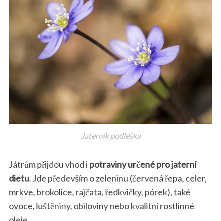
Jaterník podléška
Játrům přijdou vhod i
potraviny určené pro jaterní
dietu
. Jde především o zeleninu (červená řepa, celer,
mrkve, brokolice, rajčata, ředkvičky, pórek), také
ovoce, luštěniny, obiloviny nebo kvalitní rostlinné
oleje.