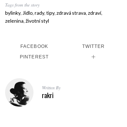
Tags from the story
bylinky
,
Jídlo
,
rady
,
tipy
,
zdravá strava
,
zdraví
,
zelenina
,
životní styl
FACEBOOK
TWITTER
S
e
PINTEREST
a
r
c
h
f
Written By
rakri
o
r
: