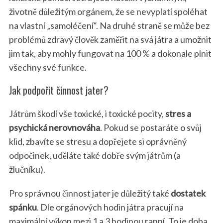
životně důležitým orgánem, že se nevyplatí spoléhat
na vlastní „samoléčení“. Na druhé straně se může bez
problémů zdravý člověk zaměřit na svá játra a umožnit
jim tak, aby mohly fungovat na 100 % a dokonale plnit
všechny své funkce.
Jak podpořit činnost jater?
Játrům škodí vše toxické, i toxické pocity,
stres a
psychická nerovnováha
. Pokud se postaráte o svůj
klid, zbavíte se stresu a dopřejete si oprávněný
odpočinek, uděláte také dobře svým játrům (a
žlučníku).
Pro správnou činnost jater je důležitý také
dostatek
spánku
. Dle orgánových hodin játra pracují na
maximální výkon mezi 1 a 3 hodinou ranní. To je doba,