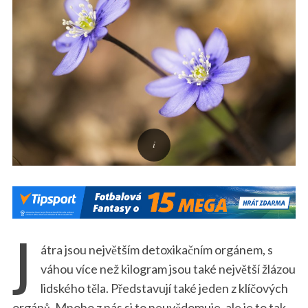
J
átra jsou největším detoxikačním orgánem, s
váhou více než kilogram jsou také největší žlázou
lidského těla. Představují také jeden z klíčových
orgánů. Mnoho z nás si to neuvědomuje, ale je to tak.