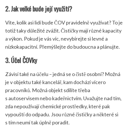
2. Jak velké bude její využití?
Víte, kolik asi lidí bude ČOV pravidelně využívat? To je
totiž taky důležité zvážit. Čističky mají různé kapacity
a výkon. Pokud je vás víc, nevybírejte si levné a
nízkokapacitní. Přemýšlejte do budoucna a plánujte.
3. Účel ČOVky
Závisí také na účelu – jedná se o čistě osobní? Možná
je v objektu také kancelář, kam dochází vícero
pracovníků. Možná objekt sdílíte třeba
s autoservisem nebo kadeřnictvím. Uvažujte nad tím,
zda nepoužívají chemické prostředky, které pak
vypouští do odpadu. Jsou různé čističky a některé si
s tím neumí tak úplně poradit.