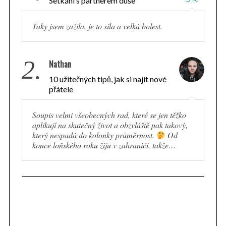
Setkání s partnerem duše
Taky jsem zažila, je to síla a velká bolest.
2.
Nathan
10 užitečných tipů, jak si najít nové
přátele
Soupis velmi všeobecných rad, které se jen těžko
aplikují na skutečný život a obzvláště pak takový,
který nespadá do kolonky průměrnost.
Od
konce loňského roku žiju v zahraničí, takže…