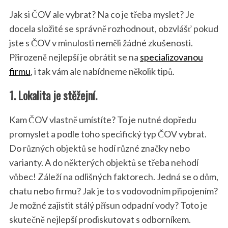
Jak si ČOV ale vybrat? Na co je třeba myslet? Je
docela složité se správně rozhodnout, obzvlášť pokud
jste s ČOV v minulosti neměli žádné zkušenosti.
Přirozeně nejlepší je obrátit se na
specializovanou
firmu
, i tak vám ale nabídneme několik tipů.
1. Lokalita je stěžejní.
Kam ČOV vlastně umístíte? To je nutné dopředu
promyslet a podle toho specifický typ ČOV vybrat.
Do různých objektů se hodí různé značky nebo
varianty. A do některých objektů se třeba nehodí
vůbec! Záleží na odlišných faktorech. Jedná se o dům,
chatu nebo firmu? Jak je to s vodovodním připojením?
Je možné zajistit stálý přísun odpadní vody? Toto je
skutečně nejlepší prodiskutovat s odborníkem.