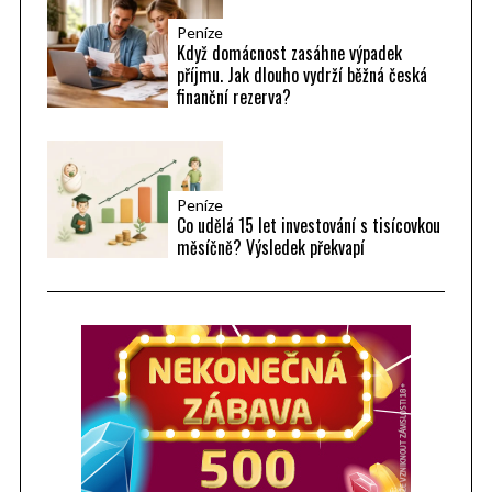
Peníze
Když domácnost zasáhne výpadek
příjmu. Jak dlouho vydrží běžná česká
finanční rezerva?
Peníze
Co udělá 15 let investování s tisícovkou
měsíčně? Výsledek překvapí