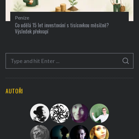
Peníze
Co udělá 15 let investování s tisícovkou měsíčně?
Výsledek překvapí
S
S
e
E
A
a
R
C
H
r
AUTOŘI
c
h
f
o
r
: