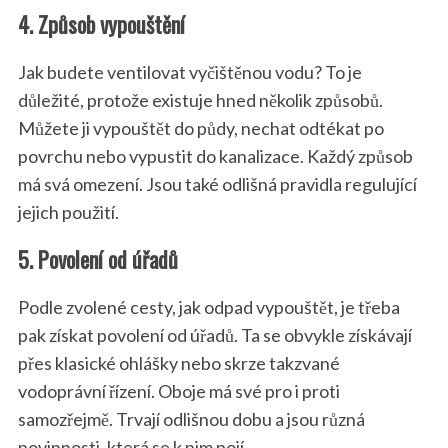
4. Způsob vypouštění
Jak budete ventilovat vyčištěnou vodu? To je
důležité, protože existuje hned několik způsobů.
Můžete ji vypouštět do půdy, nechat odtékat po
povrchu nebo vypustit do kanalizace. Každý způsob
má svá omezení. Jsou také odlišná pravidla regulující
jejich použití.
5. Povolení od úřadů
Podle zvolené cesty, jak odpad vypouštět, je třeba
pak získat povolení od úřadů. Ta se obvykle získávají
přes klasické ohlášky nebo skrze takzvané
vodoprávní řízení. Oboje má své pro i proti
samozřejmě. Trvají odlišnou dobu a jsou různá
povinnosti, která se k nim pojí.