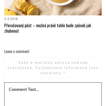
5.4.2018
20
Přerušovaný půst – možná právě tohle bude způsob jak
30
zhubnout
Leave a comment
Vaše e-mailová adresa nebude
zveřejněna.
Vyžadované informace jsou
označeny
*