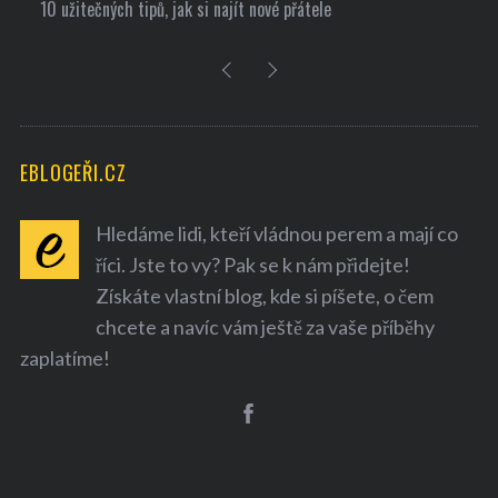
10 užitečných tipů, jak si najít nové přátele
EBLOGEŘI.CZ
Hledáme lidi, kteří vládnou perem a mají co
říci. Jste to vy? Pak se k nám přidejte!
Získáte vlastní blog, kde si píšete, o čem
chcete a navíc vám ještě za vaše příběhy
zaplatíme!