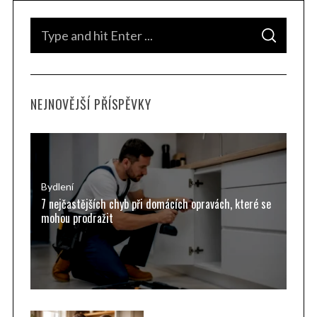
S
S
e
E
A
a
R
C
H
r
NEJNOVĚJŠÍ PŘÍSPĚVKY
c
h
f
o
r
Bydlení
7 nejčastějších chyb při domácích opravách, které se
:
mohou prodražit