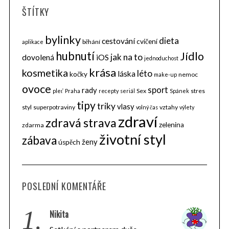
ŠTÍTKY
bylinky
dieta
cestování
cvičení
běhání
aplikace
hubnutí
Jídlo
jak na to
dovolená
iOS
jednoduchost
krása
kosmetika
léto
láska
kočky
nemoc
make-up
ovoce
sport
rady
Sex
stres
pleť
Praha
recepty
seriál
Spánek
tipy
triky
vlasy
styl
superpotraviny
vztahy
volný čas
výlety
zdraví
zdravá strava
zelenina
zdarma
životní styl
zábava
ženy
úspěch
POSLEDNÍ KOMENTÁŘE
1.
Nikita