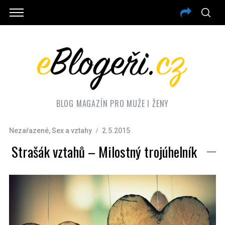
BLOG MAGAZÍN PRO MUŽE I ŽENY
Nezařazené
,
Sex a vztahy
2.5.2015
Strašák vztahů – Milostný trojúhelník