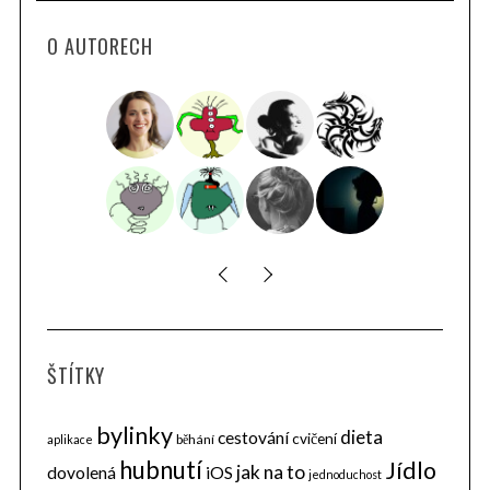
O AUTORECH
ŠTÍTKY
bylinky
dieta
cestování
cvičení
běhání
aplikace
hubnutí
Jídlo
jak na to
dovolená
iOS
jednoduchost