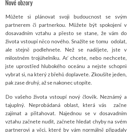
Nové obzory
Můžete si plánovat svoji budoucnost se svým
partnerem či partnerkou. Můžete být spokojení v
dosavadním vztahu a přesto se stane, že vám do
života vstoupí něco nového. Snažíte se tomu odolat,
ale stejně podlehnete. Než se nadějete, jste v
milostném trojúhelníku. Ať chcete, nebo nechcete,
jste uprostřed hlubokého oceánu a nejste schopni
vybrat si, na který z břehů doplavete. Zkoušíte jeden,
pak zase druhý, až se nakonec utopíte.
Do vašeho života vstoupí nový člověk. Neznámý a
tajuplný. Neprobádaná oblast, která vás začne
zajímat a přitahovat. Najednou se v dosavadním
vztahu začnete nudit, začnete hledat chyby na svém
partnerovi a věci, které by vám normálně připadaly