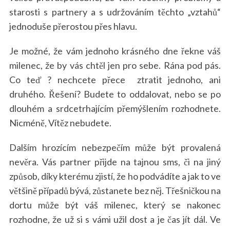
starosti s partnery a s udržováním těchto „vztahů“
jednoduše přerostou přes hlavu.
Je možné, že vám jednoho krásného dne řekne váš
milenec, že by vás chtěl jen pro sebe. Rána pod pás.
Co teď ? nechcete přece ztratit jednoho, ani
druhého. Řešení? Budete to oddalovat, nebo se po
dlouhém a srdcetrhajícím přemýšlením rozhodnete.
Nicméně, Vítěz nebudete.
Dalším hrozícím nebezpečím může být provalená
nevěra. Vás partner přijde na tajnou sms, či na jiný
způsob, díky kterému zjistí, že ho podvádíte a jak to ve
většině případů bývá, zůstanete bez něj. Třešničkou na
dortu může být váš milenec, který se nakonec
rozhodne, že už si s vámi užil dost a je čas jít dál. Ve