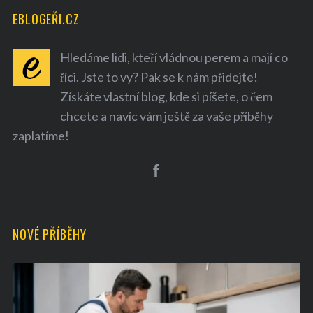
EBLOGEŘI.CZ
Hledáme lidi, kteří vládnou perem a mají co
říci. Jste to vy? Pak se k nám přidejte!
Získáte vlastní blog, kde si píšete, o čem
chcete a navíc vám ještě za vaše příběhy
zaplatíme!
NOVÉ PŘÍBĚHY