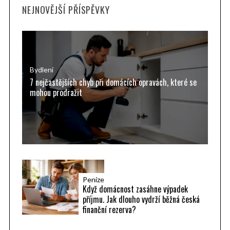
NEJNOVĚJŠÍ PŘÍSPĚVKY
c
h
f
o
r
Bydlení
7 nejčastějších chyb při domácích opravách, které se
:
mohou prodražit
Peníze
Když domácnost zasáhne výpadek
příjmu. Jak dlouho vydrží běžná česká
finanční rezerva?