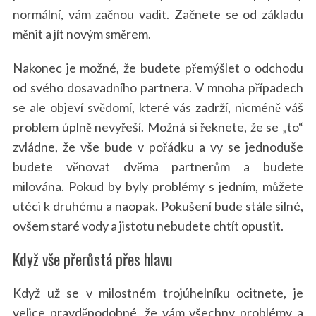
normální, vám začnou vadit. Začnete se od základu
měnit a jít novým směrem.
Nakonec je možné, že budete přemýšlet o odchodu
od svého dosavadního partnera. V mnoha případech
se ale objeví svědomí, které vás zadrží, nicméně váš
problem úplně nevyřeší. Možná si řeknete, že se „to“
zvládne, že vše bude v pořádku a vy se jednoduše
budete věnovat dvěma partnerům a budete
milována. Pokud by byly problémy s jedním, můžete
utéci k druhému a naopak. Pokušení bude stále silné,
ovšem staré vody a jistotu nebudete chtít opustit.
Když vše přerůstá přes hlavu
Když už se v milostném trojúhelníku ocitnete, je
velice pravděpodobné, že vám všechny problémy a