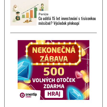
Peníze
Co udělá 15 let investování s tisícovkou
měsíčně? Výsledek překvapí