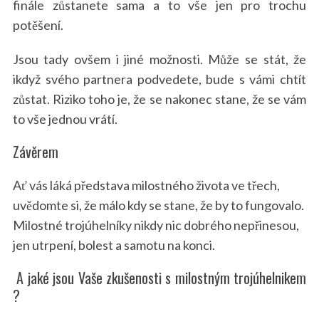
finále zůstanete sama a to vše jen pro trochu
potěšení.
Jsou tady ovšem i jiné možnosti. Může se stát, že
ikdyž svého partnera podvedete, bude s vámi chtít
zůstat. Riziko toho je, že se nakonec stane, že se vám
to vše jednou vrátí.
Závěrem
Ať vás láká představa milostného života ve třech,
uvědomte si, že málo kdy se stane, že by to fungovalo.
Milostné trojúhelníky nikdy nic dobrého nepřinesou,
jen utrpení, bolest a samotu na konci.
A jaké jsou Vaše zkušenosti s milostným trojúhelnikem
?