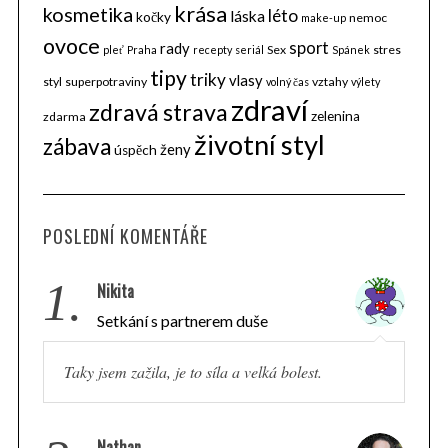
krása
kosmetika
léto
láska
kočky
nemoc
make-up
ovoce
sport
rady
Sex
stres
pleť
Praha
recepty
seriál
Spánek
tipy
triky
vlasy
styl
superpotraviny
vztahy
volný čas
výlety
zdraví
zdravá strava
zelenina
zdarma
životní styl
zábava
ženy
úspěch
POSLEDNÍ KOMENTÁŘE
1.
Nikita
Setkání s partnerem duše
Taky jsem zažila, je to síla a velká bolest.
Nathan