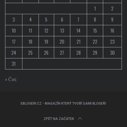
1
2
3
4
5
6
7
8
9
10
11
12
13
14
15
16
17
18
19
20
21
22
23
24
25
26
27
28
29
30
31
« Čvc
EBLOGERI.CZ - MAGAZÍN KTERÝ TVOŘÍ SAMI BLOGEŘI
ZPĚT NA ZAČÁTEK