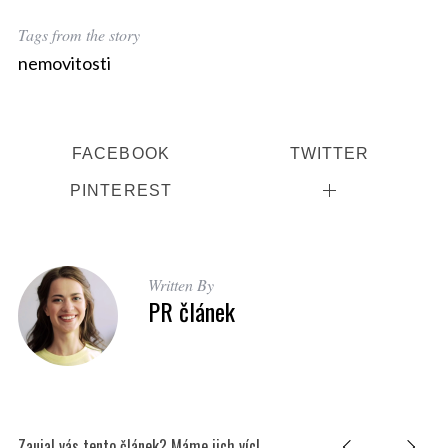
Tags from the story
nemovitosti
FACEBOOK
TWITTER
PINTEREST
Written By
PR článek
Zaujal vás tento článek? Máme jich víc!