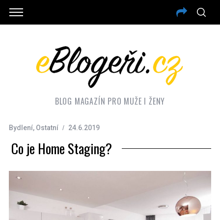
BLOG MAGAZÍN PRO MUŽE I ŽENY
Bydlení
,
Ostatní
24.6.2019
Co je Home Staging?