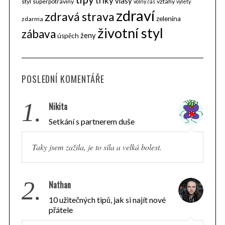
triky
vlasy
styl
superpotraviny
vztahy
volný čas
výlety
zdraví
zdravá strava
zelenina
zdarma
životní styl
zábava
ženy
úspěch
POSLEDNÍ KOMENTÁŘE
1.
Nikita
Setkání s partnerem duše
Taky jsem zažila, je to síla a velká bolest.
2.
Nathan
10 užitečných tipů, jak si najít nové
přátele