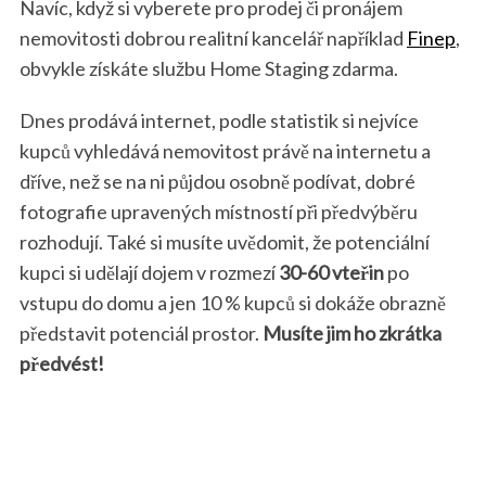
Navíc, když si vyberete pro prodej či pronájem
nemovitosti dobrou realitní kancelář například
Finep
,
obvykle získáte službu Home Staging zdarma.
Dnes prodává internet, podle statistik si nejvíce
kupců vyhledává nemovitost právě na internetu a
dříve, než se na ni půjdou osobně podívat, dobré
fotografie upravených místností při předvýběru
rozhodují. Také si musíte uvědomit, že potenciální
kupci si udělají dojem v rozmezí
30-60 vteřin
po
vstupu do domu a jen 10 % kupců si dokáže obrazně
představit potenciál prostor.
Musíte jim ho zkrátka
předvést!