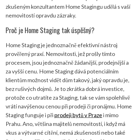
zkušeným konzultantem Home Stagingu udělá s vaší
nemovitostí opravdu zázraky.
Proč je Home Staging tak úspěšný?
Home Staging je jednoznačně efektivní nástroj
prověřený praxí. Nemovitosti, jež prošly tímto
procesem, jsou jednoznačně žádanější, prodejnější a
za vyšší cenu. Home Staging dává potenciálním
klientům možnost vidět dům takový, jaký opravdu je,
bez rušivých dojmů. Je to zkrátka dobrá investice,
protože co utratíte za Staging, tak se vám spolehlivě
vrátí navýšenou cenou při prodeji či pronájmu. Home
Staging funguje i při
prodeji bytů v Praze
i mimo
Prahu. Ano, většina majitelů nemovitostí, i když má
vkus a výtvarné cítění, nemá zkušenosti nebo také