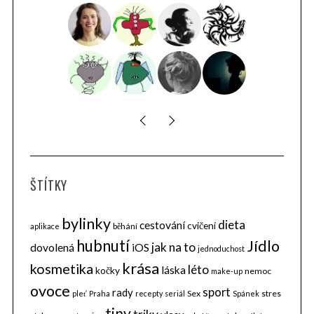
ŠTÍTKY
bylinky
dieta
cestování
cvičení
běhání
aplikace
hubnutí
Jídlo
jak na to
dovolená
iOS
jednoduchost
krása
kosmetika
léto
láska
kočky
nemoc
make-up
ovoce
sport
rady
Sex
stres
pleť
Praha
recepty
seriál
Spánek
tipy