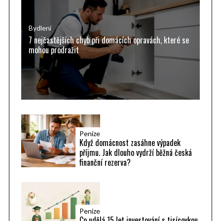
o
r
Bydlení
7 nejčastějších chyb při domácích opravách, které se
:
mohou prodražit
Peníze
Když domácnost zasáhne výpadek
příjmu. Jak dlouho vydrží běžná česká
finanční rezerva?
Peníze
Co udělá 15 let investování s tisícovkou