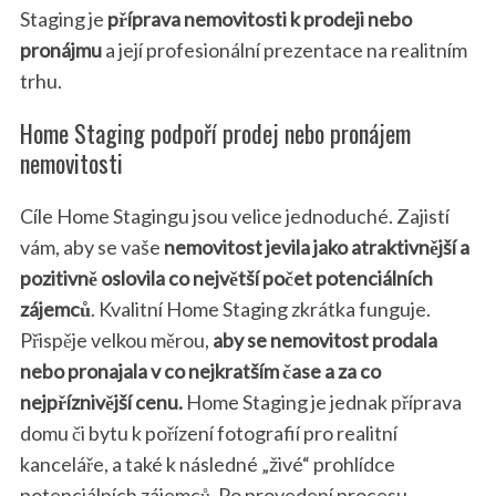
Staging je
příprava nemovitosti k prodeji nebo
pronájmu
a její profesionální prezentace na realitním
trhu.
Home Staging podpoří prodej nebo pronájem
nemovitosti
Cíle Home Stagingu jsou velice jednoduché. Zajistí
vám, aby se vaše
nemovitost jevila jako atraktivnější a
pozitivně oslovila co největší počet potenciálních
zájemců
. Kvalitní Home Staging zkrátka funguje.
Přispěje velkou měrou,
aby se nemovitost prodala
nebo pronajala v co nejkratším čase a za co
nejpříznivější cenu.
Home Staging je jednak příprava
domu či bytu k pořízení fotografií pro realitní
kanceláře, a také k následné „živé“ prohlídce
potenciálních zájemců. Po provedení procesu