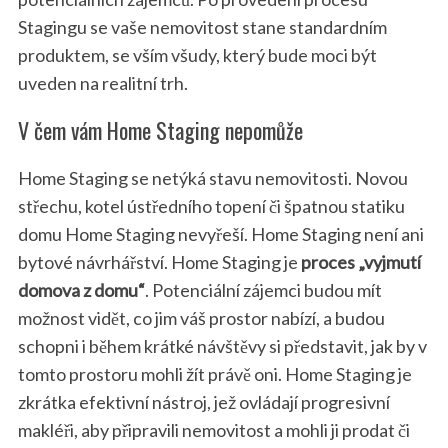
Stagingu se vaše nemovitost stane standardním
produktem, se vším všudy, který bude moci být
uveden na realitní trh.
V čem vám Home Staging nepomůže
Home Staging se netýká stavu nemovitosti. Novou
střechu, kotel ústředního topení či špatnou statiku
domu Home Staging nevyřeší. Home Staging není ani
bytové návrhářství. Home Staging je
proces „vyjmutí
domova z domu“
. Potenciální zájemci budou mít
možnost vidět, co jim váš prostor nabízí, a budou
schopni i během krátké návštěvy si představit, jak by v
tomto prostoru mohli žít právě oni. Home Staging je
zkrátka efektivní nástroj, jež ovládají progresivní
makléři, aby připravili nemovitost a mohli ji prodat či