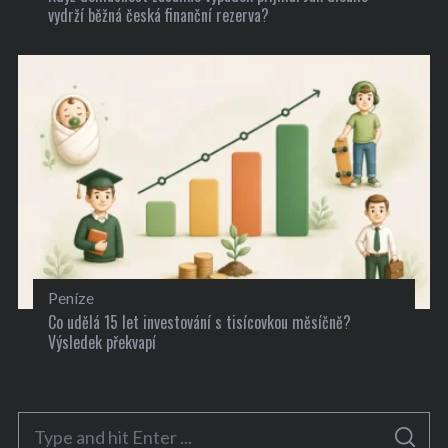
vydrží běžná česká finanční rezerva?
Peníze
Co udělá 15 let investování s tisícovkou měsíčně?
Výsledek překvapí
S
S