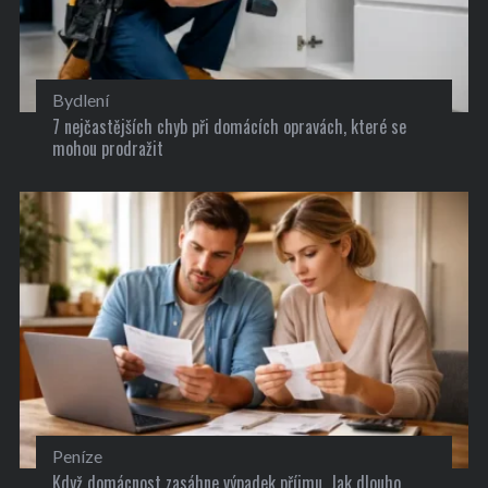
Bydlení
7 nejčastějších chyb při domácích opravách, které se
mohou prodražit
Peníze
Když domácnost zasáhne výpadek příjmu. Jak dlouho