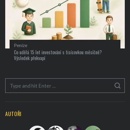
Peníze
Co udělá 15 let investování s tisícovkou měsíčně?
Výsledek překvapí
S
S
e
E
A
a
R
C
H
r
AUTOŘI
c
h