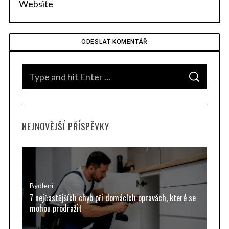
S
e
a
r
S
c
S
e
E
h
A
a
R
f
C
H
r
o
NEJNOVĚJŠÍ PŘÍSPĚVKY
r
c
:
h
f
o
r
Bydlení
7 nejčastějších chyb při domácích opravách, které se
:
mohou prodražit