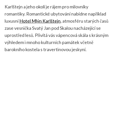
Karlštejn a jeho okolí je rájem pro milovníky
romantiky. Romantické ubytování nabídne například
luxusní
Hotel Mlýn Karlštejn
, atmosféru starých časů
zase vesnička Svatý Jan pod Skalou nacházející se
uprostřed lesů. Přivítá vás vápencová skála s krásným
výhledem i mnoho kulturních památek včetně
barokního kostela s travertinovou jeskyní.