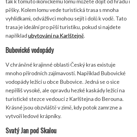
tak k tomuto ikonickému lomu můžete dojít od hradu i
pěšky. Kolem lomu vede turistická trasa s mnoha
vyhlídkami, odvážlivci mohou sejít i dolů k vodě. Tato
trasa je ideální pro pěší turistiku, pokud si najdete
například
ubytování na Karlštejně
.
Bubovické vodopády
V chráněné krajinné oblasti Český kras existuje
mnoho přírodních zajímavostí. Například Bubovické
vodopády ležící u obce Bubovice. Jedná se o sice
nepříliš vysoké, ale opravdu hezké kaskády ležící na
turistické stezce vedoucí z Karlštejna do Berouna.
Krásné jsou obzvláště v zimě, kdy potok zamrzne a
vytvoří ledové krápníky.
Svatý Jan pod Skalou