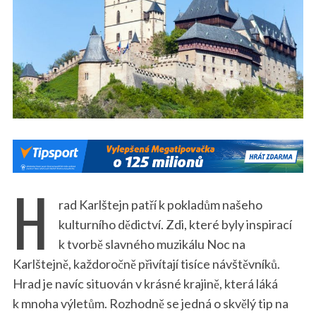
H
rad Karlštejn patří k pokladům našeho
kulturního dědictví. Zdi, které byly inspirací
k tvorbě slavného muzikálu Noc na
Karlštejně, každoročně přivítají tisíce návštěvníků.
Hrad je navíc situován v krásné krajině, která láká
k mnoha výletům. Rozhodně se jedná o skvělý tip na