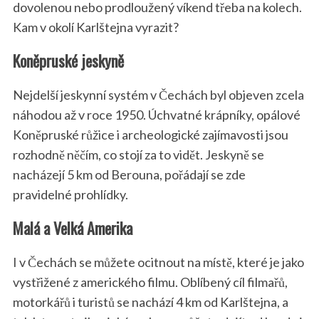
dovolenou nebo prodloužený víkend třeba na kolech.
Kam v okolí Karlštejna vyrazit?
Koněpruské jeskyně
Nejdelší jeskynní systém v Čechách byl objeven zcela
náhodou až v roce 1950. Úchvatné krápníky, opálové
Koněpruské růžice i archeologické zajímavosti jsou
rozhodně něčím, co stojí za to vidět. Jeskyně se
nacházejí 5 km od Berouna, pořádají se zde
pravidelné prohlídky.
Malá a Velká Amerika
I v Čechách se můžete ocitnout na místě, které je jako
vystřižené z amerického filmu. Oblíbený cíl filmařů,
motorkářů i turistů se nachází 4 km od Karlštejna, a