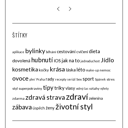
ŠTÍTKY
bylinky
dieta
cestování
cvičení
běhání
aplikace
hubnutí
Jídlo
jak na to
dovolená
iOS
jednoduchost
krása
kosmetika
léto
láska
kočky
nemoc
make-up
ovoce
sport
rady
Sex
stres
pleť
Praha
recepty
seriál
Spánek
tipy
triky
vlasy
styl
superpotraviny
vztahy
volný čas
výlety
zdraví
zdravá strava
zelenina
zdarma
životní styl
zábava
ženy
úspěch