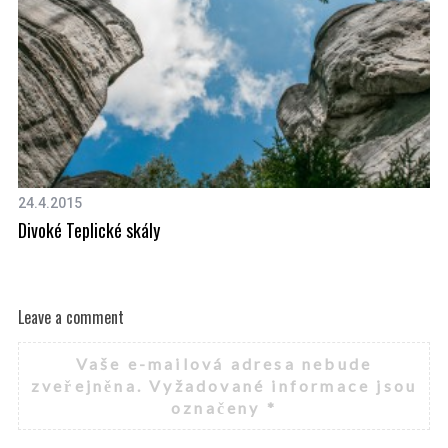
24.4.2015
23
Divoké Teplické skály
Ma
Leave a comment
Vaše e-mailová adresa nebude
zveřejněna.
Vyžadované informace jsou
označeny
*