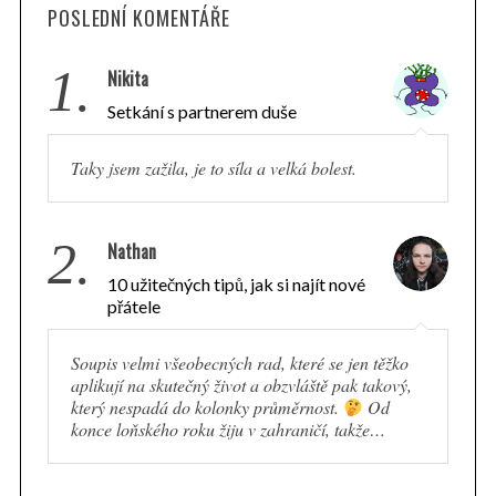
POSLEDNÍ KOMENTÁŘE
1.
Nikita
Setkání s partnerem duše
Taky jsem zažila, je to síla a velká bolest.
2.
Nathan
10 užitečných tipů, jak si najít nové
přátele
Soupis velmi všeobecných rad, které se jen těžko
aplikují na skutečný život a obzvláště pak takový,
který nespadá do kolonky průměrnost.
Od
konce loňského roku žiju v zahraničí, takže…