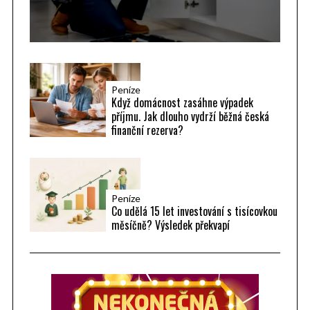
Peníze
Když domácnost zasáhne výpadek
příjmu. Jak dlouho vydrží běžná česká
finanční rezerva?
Peníze
Co udělá 15 let investování s tisícovkou
měsíčně? Výsledek překvapí