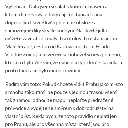
Vyšehrad. Dala jsem si salát s kuřecím masem a
k tomu limetkový ledový čaj. Restauraci ráda
doporučím hlavně kvůli příjemné obsluze a
samozřejmě díky skvělé kuchyni. Na skvělé jídlo
můžete zavítat i do malých a útulných restaurací na
Malé Straně, cestou od Karlova mostu ke Hradu.
V jedné z nich jsem večeřela, bohužel si nevzpomenu,
která to byla. Ale vím, že nabízela typicky česká jídla, a
proto tam také bylo mnoho cizinců.
Radím vám toto: Pokud chcete vidět Prahu jako město
s mnoha zákoutími, ne pouze s jedinou trasou všemi
tak známou, odhoďte mapu, neplaťte předražené
průvodce a vydejte se směrem k dobrodružství na
vlastní pěst. Řekla bych, že toto pravidlo neplatí jen
pro Prahu, ale pro všechna místa, která jsou pro