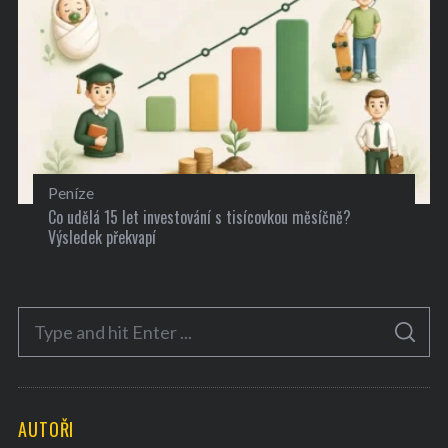
Peníze
Co udělá 15 let investování s tisícovkou měsíčně?
Výsledek překvapí
S
S
e
E
A
a
R
C
H
r
AUTOŘI
c