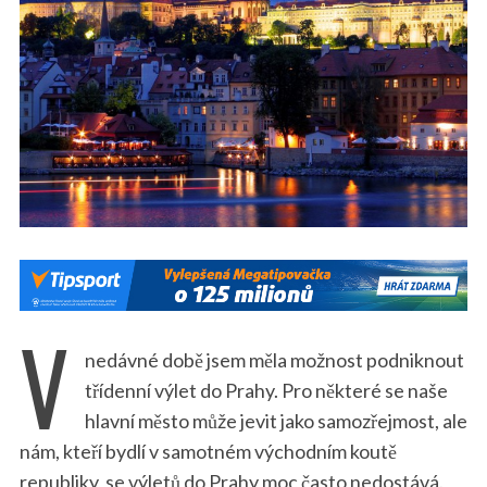
V
nedávné době jsem měla možnost podniknout
třídenní výlet do Prahy. Pro některé se naše
hlavní město může jevit jako samozřejmost, ale
nám, kteří bydlí v samotném východním koutě
republiky, se výletů do Prahy moc často nedostává.