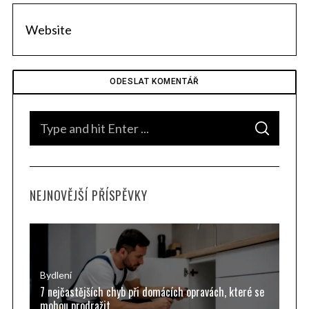
S
S
e
E
A
a
R
C
H
r
NEJNOVĚJŠÍ PŘÍSPĚVKY
c
h
f
o
r
Bydlení
7 nejčastějších chyb při domácích opravách, které se
:
mohou prodražit