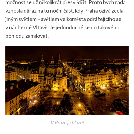
možnost se už několikrát přesvědčit. Proto bych ráda
vznesla důraz na tu noční část, kdy Praha ožívá zcela
jiným světlem – světlem velkoměsta odrážejícího se
v nádherné Vltavě. Je jednoduché se do takového
pohledu zamilovat.
V Praze je blaze!