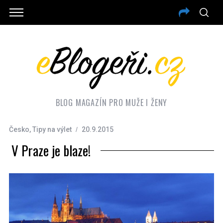
BLOG MAGAZÍN PRO MUŽE I ŽENY
Česko
,
Tipy na výlet
20.9.2015
V Praze je blaze!