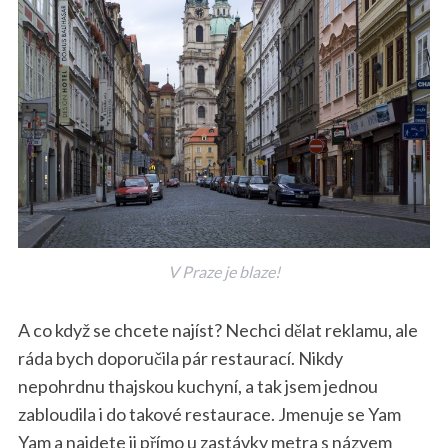
V Praze je blaze!
A co když se chcete najíst? Nechci dělat reklamu, ale
ráda bych doporučila pár restaurací. Nikdy
nepohrdnu thajskou kuchyní, a tak jsem jednou
zabloudila i do takové restaurace. Jmenuje se Yam
Yam a najdete ji přímo u zastávky metra s názvem