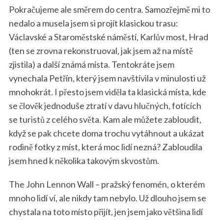
Pokračujeme ale směrem do centra. Samozřejmě mi to
nedalo a musela jsem si projít klasickou trasu:
Václavské a Staroměstské náměstí, Karlův most, Hrad
(ten se zrovna rekonstruoval, jak jsem až na místě
zjistila) a další známá místa. Tentokráte jsem
vynechala Petřín, který jsem navštívila v minulosti už
mnohokrát. I přesto jsem viděla ta klasická místa, kde
se člověk jednoduše ztratí v davu hlučných, fotících
se turistů z celého světa. Kam ale můžete zabloudit,
když se pak chcete doma trochu vytáhnout a ukázat
rodině fotky z míst, která moc lidí nezná? Zabloudila
jsem hned k několika takovým skvostům.
The John Lennon Wall – pražský fenomén, o kterém
mnoho lidí ví, ale nikdy tam nebylo. Už dlouho jsem se
chystala na toto místo přijít, jen jsem jako většina lidí