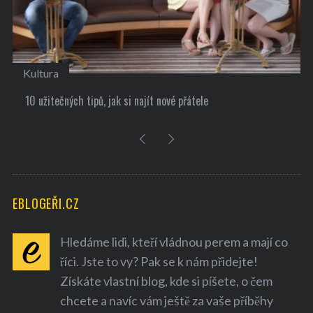
Kultura
10 užitečných tipů, jak si najít nové přátele
EBLOGEŘI.CZ
Hledáme lidi, kteří vládnou perem a mají co
říci. Jste to vy? Pak se k nám přidejte!
Získáte vlastní blog, kde si píšete, o čem
chcete a navíc vám ještě za vaše příběhy