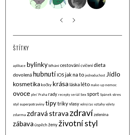
ŠTÍTKY
bylinky
dieta
cestování
cvičení
běhání
aplikace
hubnutí
Jídlo
jak na to
dovolená
iOS
jednoduchost
krása
kosmetika
léto
láska
kočky
nemoc
make-up
ovoce
sport
rady
Sex
stres
pleť
Praha
recepty
seriál
Spánek
tipy
triky
vlasy
styl
superpotraviny
vztahy
volný čas
výlety
zdraví
zdravá strava
zelenina
zdarma
životní styl
zábava
ženy
úspěch