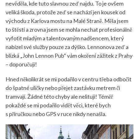
nevěděla, kde tuto slavnou zeď najdu. To je ovšem
veliká škoda, protože zeď se nachází jen kousek od
východu z Karlova mostu na Malé Straně. Měla jsem
to štěstí a zrovna jsem se mohla nechat profesionálně
vyfotit mladým a talentovaným nadšencem, který
nabízel své služby pouze za dýško. Lennonova zeď a
blízká „John Lennon Pub“ vám okoření zážitek z Prahy
– doporučuji!
Hned několikrát se mi podařilo v centru třeba odbočit
do špatné uličky nebo přejet zastávku metrem či
tramvají. Žádné této chyby ale nelituji! Téměř
pokaždé se mi podařilo vidět věci, které bych
s příručkou nebo GPS v ruce nikdy nenašla.