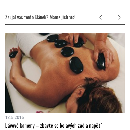
Zaujal vás tento článek? Máme jich víc!
13.5.2015
27
Lávové kameny – zbavte se bolavých zad a napětí
Pr