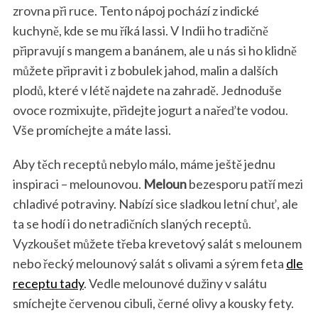
zrovna při ruce. Tento nápoj pochází z indické
kuchyně, kde se mu říká lassi. V Indii ho tradičně
připravují s mangem a banánem, ale u nás si ho klidně
můžete připravit i z bobulek jahod, malin a dalších
plodů, které v létě najdete na zahradě. Jednoduše
ovoce rozmixujte, přidejte jogurt a nařeďte vodou.
Vše promíchejte a máte lassi.
Aby těch receptů nebylo málo, máme ještě jednu
inspiraci – melounovou.
Meloun
bezesporu patří mezi
chladivé potraviny. Nabízí sice sladkou letní chuť, ale
ta se hodí i do netradičních slaných receptů.
Vyzkoušet můžete třeba krevetový salát s melounem
nebo řecký melounový salát s olivami a sýrem feta
dle
receptu tady
. Vedle melounové dužiny v salátu
smíchejte červenou cibuli, černé olivy a kousky fety.