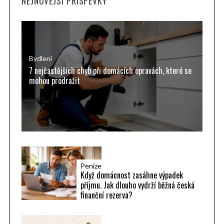
NEJNOVĚJŠÍ PŘÍSPĚVKY
c
h
f
o
r
Bydlení
7 nejčastějších chyb při domácích opravách, které se
:
mohou prodražit
Peníze
Když domácnost zasáhne výpadek
příjmu. Jak dlouho vydrží běžná česká
finanční rezerva?