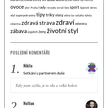
ovoce
sport
rady
Sex
stres
pleť
Praha
recepty
seriál
Spánek
tipy
triky
vlasy
styl
superpotraviny
vztahy
volný čas
výlety
zdraví
zdravá strava
zelenina
zdarma
životní styl
zábava
ženy
úspěch
POSLEDNÍ KOMENTÁŘE
1.
Nikita
Setkání s partnerem duše
Taky jsem zažila, je to síla a velká bolest.
2.
Nathan