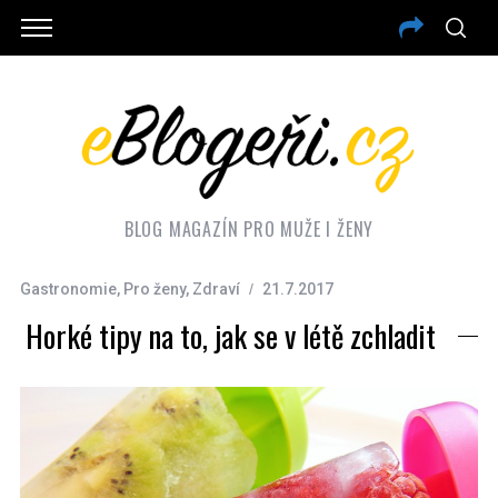
BLOG MAGAZÍN PRO MUŽE I ŽENY
Gastronomie
,
Pro ženy
,
Zdraví
21.7.2017
Horké tipy na to, jak se v létě zchladit