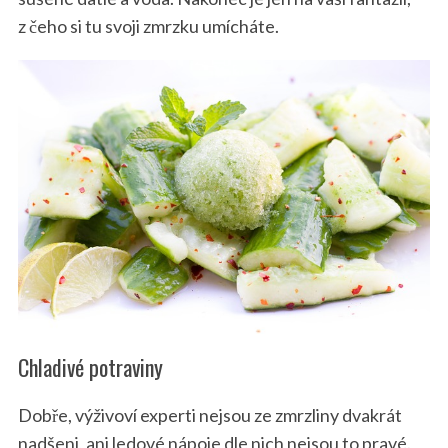
z čeho si tu svoji zmrzku umícháte.
Chladivé potraviny
Dobře, výživoví experti nejsou ze zmrzliny dvakrát
nadšeni, ani ledové nápoje dle nich nejsou to pravé.