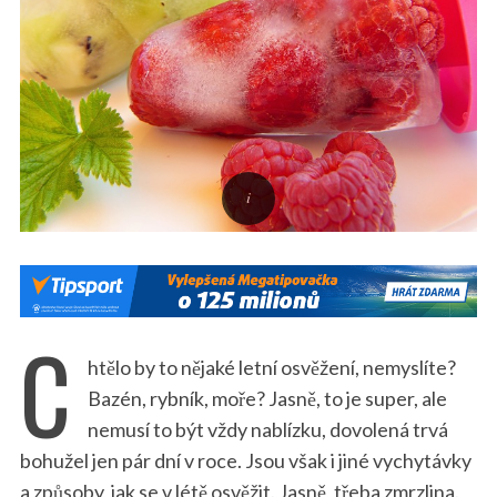
C
htělo by to nějaké letní osvěžení, nemyslíte?
Bazén, rybník, moře? Jasně, to je super, ale
nemusí to být vždy nablízku, dovolená trvá
bohužel jen pár dní v roce. Jsou však i jiné vychytávky
a způsoby, jak se v létě osvěžit. Jasně, třeba zmrzlina.