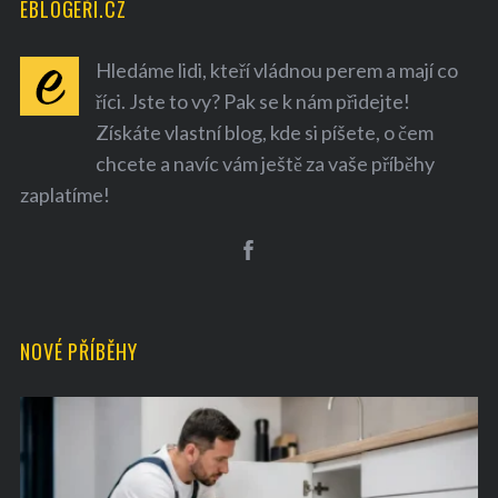
EBLOGEŘI.CZ
Hledáme lidi, kteří vládnou perem a mají co
říci. Jste to vy? Pak se k nám přidejte!
Získáte vlastní blog, kde si píšete, o čem
chcete a navíc vám ještě za vaše příběhy
zaplatíme!
NOVÉ PŘÍBĚHY