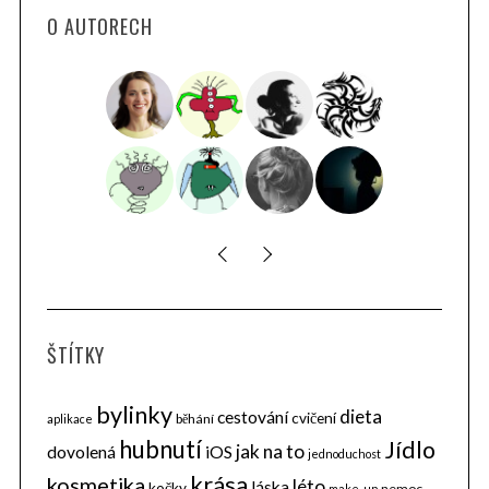
O AUTORECH
ŠTÍTKY
bylinky
dieta
cestování
cvičení
běhání
aplikace
hubnutí
Jídlo
jak na to
dovolená
iOS
jednoduchost
krása
kosmetika
léto
láska
kočky
nemoc
make-up