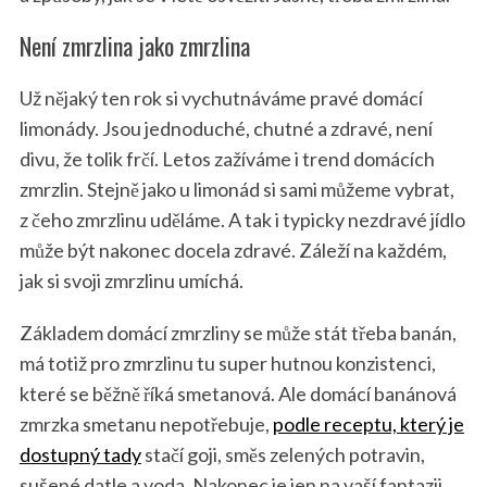
Není zmrzlina jako zmrzlina
Už nějaký ten rok si vychutnáváme pravé domácí
limonády. Jsou jednoduché, chutné a zdravé, není
divu, že tolik frčí. Letos zažíváme i trend domácích
zmrzlin. Stejně jako u limonád si sami můžeme vybrat,
z čeho zmrzlinu uděláme. A tak i typicky nezdravé jídlo
může být nakonec docela zdravé. Záleží na každém,
jak si svoji zmrzlinu umíchá.
Základem domácí zmrzliny se může stát třeba banán,
má totiž pro zmrzlinu tu super hutnou konzistenci,
které se běžně říká smetanová. Ale domácí banánová
zmrzka smetanu nepotřebuje,
podle receptu, který je
dostupný tady
stačí goji, směs zelených potravin,
sušené datle a voda. Nakonec je jen na vaší fantazii,