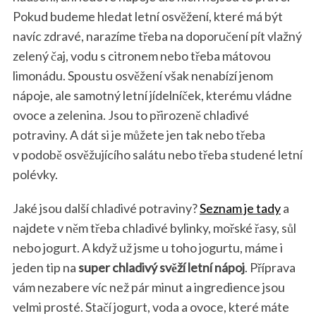
Pokud budeme hledat letní osvěžení, které má být
navíc zdravé, narazíme třeba na doporučení pít vlažný
zelený čaj, vodu s citronem nebo třeba mátovou
limonádu. Spoustu osvěžení však nenabízí jenom
nápoje, ale samotný letní jídelníček, kterému vládne
ovoce a zelenina. Jsou to přirozeně chladivé
potraviny. A dát si je můžete jen tak nebo třeba
v podobě osvěžujícího salátu nebo třeba studené letní
polévky.
Jaké jsou další chladivé potraviny?
Seznam je tady
a
najdete v něm třeba chladivé bylinky, mořské řasy, sůl
nebo jogurt. A když už jsme u toho jogurtu, máme i
jeden tip na
super chladivý svěží letní nápoj
. Příprava
vám nezabere víc než pár minut a ingredience jsou
velmi prosté. Stačí jogurt, voda a ovoce, které máte