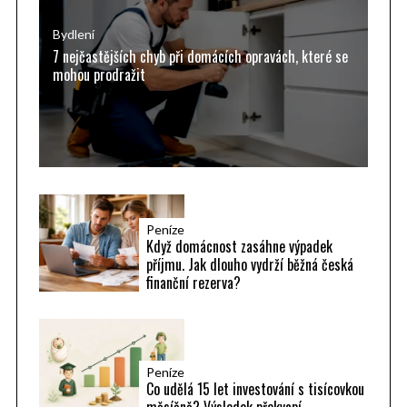
o
r
Bydlení
7 nejčastějších chyb při domácích opravách, které se
:
mohou prodražit
Peníze
Když domácnost zasáhne výpadek
příjmu. Jak dlouho vydrží běžná česká
finanční rezerva?
Peníze
Co udělá 15 let investování s tisícovkou
měsíčně? Výsledek překvapí