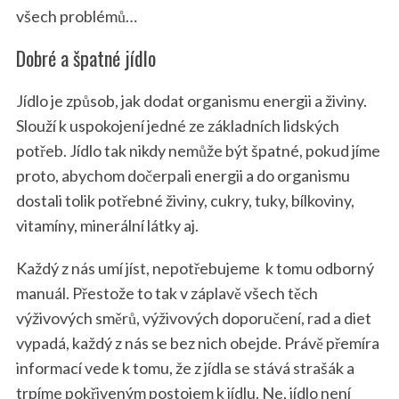
všech problémů…
Dobré a špatné jídlo
Jídlo je způsob, jak dodat organismu energii a živiny.
Slouží k uspokojení jedné ze základních lidských
potřeb. Jídlo tak nikdy nemůže být špatné, pokud jíme
proto, abychom dočerpali energii a do organismu
dostali tolik potřebné živiny, cukry, tuky, bílkoviny,
vitamíny, minerální látky aj.
Každý z nás umí jíst, nepotřebujeme k tomu odborný
manuál. Přestože to tak v záplavě všech těch
výživových směrů, výživových doporučení, rad a diet
vypadá, každý z nás se bez nich obejde. Právě přemíra
informací vede k tomu, že z jídla se stává strašák a
trpíme pokřiveným postojem k jídlu. Ne, jídlo není