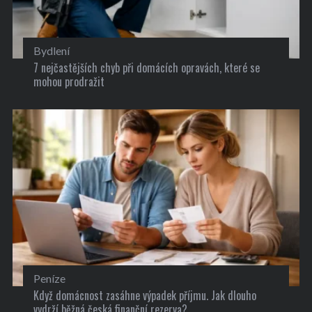
Bydlení
7 nejčastějších chyb při domácích opravách, které se
mohou prodražit
Peníze
Když domácnost zasáhne výpadek příjmu. Jak dlouho
vydrží běžná česká finanční rezerva?