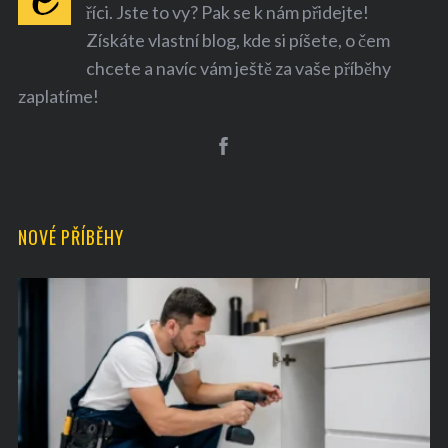
říci. Jste to vy? Pak se k nám přidejte!
Získáte vlastní blog, kde si píšete, o čem
chcete a navíc vám ještě za vaše příběhy
zaplatíme!
NOVÉ PŘÍBĚHY