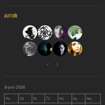
a
R
C
H
r
AUTOŘI
c
h
f
o
r
:
Srpen 2026
Po
Út
St
Čt
Pá
So
Ne