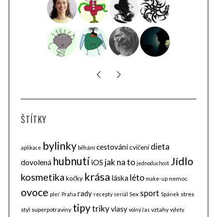
ŠTÍTKY
bylinky
dieta
cestování
cvičení
běhání
aplikace
hubnutí
Jídlo
jak na to
dovolená
iOS
jednoduchost
krása
kosmetika
léto
láska
kočky
nemoc
make-up
ovoce
sport
rady
Sex
stres
pleť
Praha
recepty
seriál
Spánek
tipy
triky
vlasy
styl
superpotraviny
vztahy
volný čas
výlety