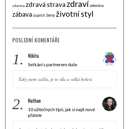
zdraví
zdravá strava
zelenina
zdarma
životní styl
zábava
ženy
úspěch
POSLEDNÍ KOMENTÁŘE
1.
Nikita
Setkání s partnerem duše
Taky jsem zažila, je to síla a velká bolest.
2.
Nathan
10 užitečných tipů, jak si najít nové
přátele