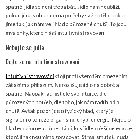
špatné, jídla se není třeba bát. Jídlo nám neublíží,
pokud jíme s ohledem na potřeby svého těla, pokud
jíme tak, jak nám velí hlad a přirozené chutě. To jsou
myšlenky, které hlásá intuitivní stravování.
Nebojte se jídla
Dejte se na intuitivní stravování
Intuitivní stravování
stojí proti všem těm omezením,
zákazům a příkazům. Nerozlišuje jídlo na dobré a
špatné. Naopak radí jíst dle své intuice, dle
přirozených potřeb, dle toho, jak nám radí hlad a
chutě. Avšak pozor, jde o fyzický hlad, který je
signálem o tom, že organismu chybí energie. Nejde o
hlad emoční neboli mentální, kdy jídlem řešíme emoce,
které jinak neumíme zpracovat. Stres, smutek, nuda