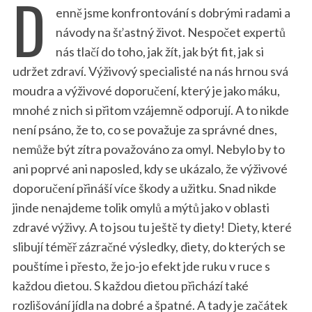
D
enně jsme konfrontování s dobrými radami a
návody na šťastný život. Nespočet expertů
nás tlačí do toho, jak žít, jak být fit, jak si
udržet zdraví. Výživový specialisté na nás hrnou svá
moudra a výživové doporučení, který je jako máku,
mnohé z nich si přitom vzájemně odporují. A to nikde
není psáno, že to, co se považuje za správné dnes,
nemůže být zítra považováno za omyl. Nebylo by to
ani poprvé ani naposled, kdy se ukázalo, že výživové
doporučení přináší více škody a užitku. Snad nikde
jinde nenajdeme tolik omylů a mýtů jako v oblasti
zdravé výživy. A to jsou tu ještě ty diety! Diety, které
slibují téměř zázračné výsledky, diety, do kterých se
pouštíme i přesto, že jo-jo efekt jde ruku v ruce s
každou dietou. S každou dietou přichází také
rozlišování jídla na dobré a špatné. A tady je začátek