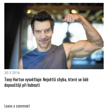
20.3.2016
10
Tony Horton vysvětluje: Největší chyba, které se lidé
Ná
dopouštějí při hubnutí
Leave a comment