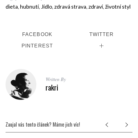
dieta
,
hubnutí
,
Jídlo
,
zdravá strava
,
zdraví
,
životní styl
FACEBOOK
TWITTER
PINTEREST
Written By
rakri
Zaujal vás tento článek? Máme jich víc!