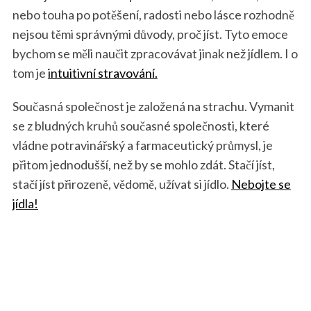
nebo touha po potěšení, radosti nebo lásce rozhodně
nejsou těmi správnými důvody, proč jíst. Tyto emoce
bychom se měli naučit zpracovávat jinak než jídlem. I o
tom je
intuitivní stravování.
Současná společnost je založená na strachu. Vymanit
se z bludných kruhů současné společnosti, které
vládne potravinářský a farmaceutický průmysl, je
přitom jednodušší, než by se mohlo zdát. Stačí jíst,
stačí jíst přirozeně, vědomě, užívat si jídlo.
Nebojte se
jídla!