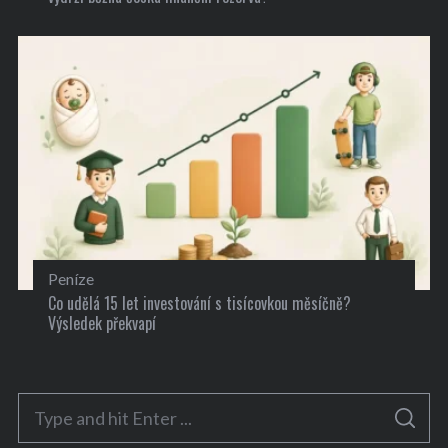
Peníze
Co udělá 15 let investování s tisícovkou měsíčně?
Výsledek překvapí
S
S
e
E
A