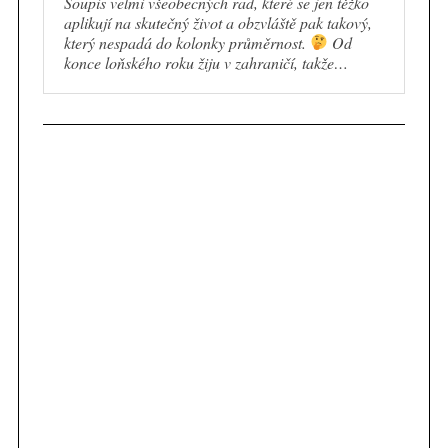
Soupis velmi všeobecných rad, které se jen těžko
aplikují na skutečný život a obzvláště pak takový,
který nespadá do kolonky průměrnost.
Od
konce loňského roku žiju v zahraničí, takže…