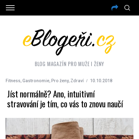
BLOG MAGAZÍN PRO MUŽE I ŽENY
Fitness
,
Gastronomie
,
Pro ženy
,
Zdraví
10.10.2018
Jíst normálně? Ano, intuitivní
stravování je tím, co vás to znovu naučí