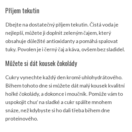
Příjem tekutin
Dbejte na dostatečný příjem tekutin. Čistá voda je
nejlepší, můžete ji doplnit zeleným čajem, který
obsahuje důležité antioxidanty a pomáhá spalovat
tuky. Povolen je i černý čaj a káva, ovšem bez sladidel.
Můžete si dát kousek čokolády
Cukry vynechte každý den kromě uhlohydrátového.
Během tohoto dne si můžete dát malý kousek kvalitní
hořké čokolády, a dokonce i moučník. Pomůže vám to
uspokojit chuť na sladké a cukr spálíte mnohem
snáze, než kdybyste si ho dali třeba během dne
proteinového.