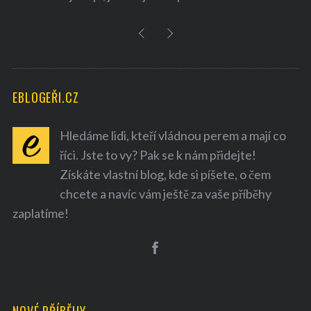
EBLOGEŘI.CZ
Hledáme lidi, kteří vládnou perem a mají co
říci. Jste to vy? Pak se k nám přidejte!
Získáte vlastní blog, kde si píšete, o čem
chcete a navíc vám ještě za vaše příběhy
zaplatíme!
NOVÉ PŘÍBĚHY