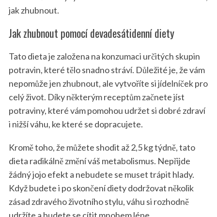
jak zhubnout.
Jak zhubnout pomocí devadesátidenní diety
Tato dieta je založena na konzumaci určitých skupin
potravin, které tělo snadno stráví. Důležité je, že vám
nepomůže jen zhubnout, ale vytvoříte si jídelníček pro
celý život. Díky některým receptům začnete jíst
potraviny, které vám pomohou udržet si dobré zdraví
i nižší váhu, ke které se dopracujete.
Kromě toho, že můžete shodit až 2,5 kg týdně, tato
dieta radikálně změní váš metabolismus. Nepřijde
žádný jojo efekt a nebudete se muset trápit hlady.
Když budete i po skončení diety dodržovat několik
zásad zdravého životního stylu, váhu si rozhodně
udržíte a budete se cítit mnohem lépe.