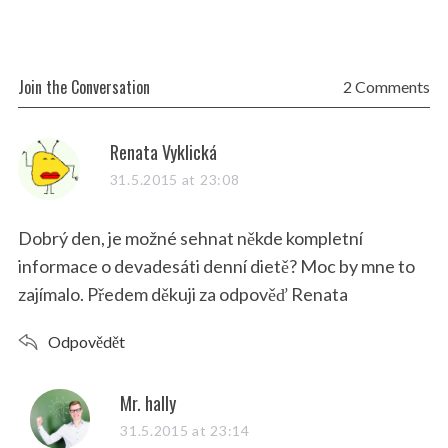
Join the Conversation
2 Comments
s
Renata Vyklická
a
31.5.2015 at 23:08
y
s
Dobrý den, je možné sehnat někde kompletní
:
informace o devadesáti denní dietě? Moc by mne to
zajímalo. Předem děkuji za odpověď Renata
Odpovědět
s
Mr. hally
a
31.5.2015 at 23:14