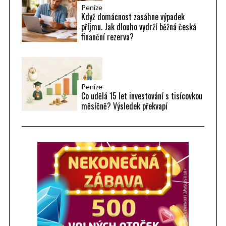
Peníze
Když domácnost zasáhne výpadek
příjmu. Jak dlouho vydrží běžná česká
finanční rezerva?
Peníze
Co udělá 15 let investování s tisícovkou
měsíčně? Výsledek překvapí