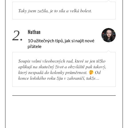
Taky jsem zažila, je to síla a velká bolest.
2.
Nathan
10 užitečných tipů, jak si najít nové
přátele
Soupis velmi všeobecných rad, které se jen těžko
aplikují na skutečný život a obzvláště pak takový,
který nespadá do kolonky průměrnost.
Od
konce loňského roku žiju v zahraničí, takže…