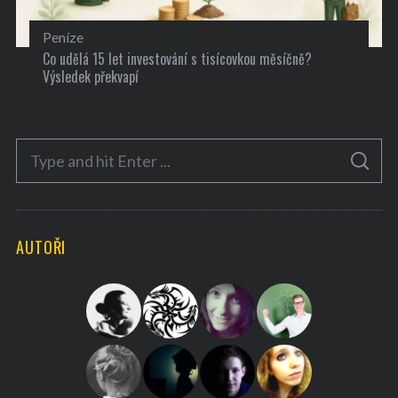
Peníze
Co udělá 15 let investování s tisícovkou měsíčně?
Výsledek překvapí
S
S
e
E
A
a
R
C
H
r
AUTOŘI
c
h
f
o
r
: