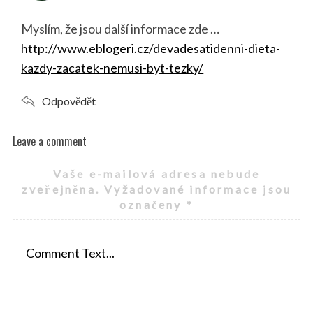
y
s
Myslím, že jsou další informace zde …
:
http://www.eblogeri.cz/devadesatidenni-dieta-
kazdy-zacatek-nemusi-byt-tezky/
S
Odpovědět
e
a
Leave a comment
r
L
c
e
h
Vaše e-mailová adresa nebude
a
f
zveřejněna.
Vyžadované informace jsou
v
o
označeny
*
r
e
:
a
c
o
m