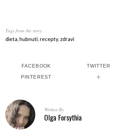
Tags from the story
dieta
,
hubnutí
,
recepty
,
zdraví
FACEBOOK
TWITTER
PINTEREST
Written By
Olga Forsythia