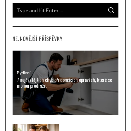
S
S
e
E
A
a
R
C
H
r
NEJNOVĚJŠÍ PŘÍSPĚVKY
c
h
f
o
r
Bydlení
7 nejčastějších chyb při domácích opravách, které se
:
mohou prodražit