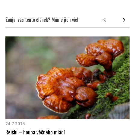
Zaujal vás tento článek? Máme jich víc!
24.7.2015
22
Reishi – houba věčného mládí
Zd