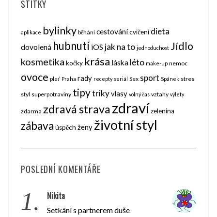
ŠTÍTKY
bylinky
dieta
cestování
cvičení
běhání
aplikace
hubnutí
Jídlo
jak na to
dovolená
iOS
jednoduchost
krása
kosmetika
léto
láska
kočky
nemoc
make-up
ovoce
sport
rady
Sex
stres
pleť
Praha
recepty
seriál
Spánek
tipy
triky
vlasy
styl
superpotraviny
vztahy
volný čas
výlety
zdraví
zdravá strava
zelenina
zdarma
životní styl
zábava
ženy
úspěch
POSLEDNÍ KOMENTÁŘE
1.
Nikita
Setkání s partnerem duše