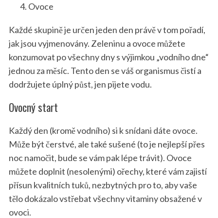
Ovoce
Každé skupině je určen jeden den právě v tom pořadí,
jak jsou vyjmenovány. Zeleninu a ovoce můžete
konzumovat po všechny dny s výjimkou „vodního dne“
jednou za měsíc. Tento den se váš organismus čistí a
dodržujete úplný půst, jen pijete vodu.
Ovocný start
Každý den (kromě vodního) si k snídani dáte ovoce.
Může být čerstvé, ale také sušené (to je nejlepší přes
noc namočit, bude se vám pak lépe trávit). Ovoce
můžete doplnit (nesolenými) ořechy, které vám zajistí
přísun kvalitních tuků, nezbytných pro to, aby vaše
tělo dokázalo vstřebat všechny vitaminy obsažené v
ovoci.