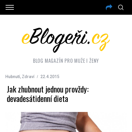
BLOG MAGAZÍN PRO MUŽE I ŽENY
Hubnutí
,
Zdraví
22.4.2015
Jak zhubnout jednou provždy:
devadesátidenní dieta