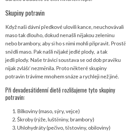
Skupiny potravin
Když naši dávní předkové ulovili kance, neuchovávali
maso tak dlouho, dokud nenašli nějakou zeleninu
nebo brambory, aby si ho s nimi mohli připravit. Prostě
snědli maso. Pak našli nějaké jedlé plody, a tak
jedli plody. Naše trávicí soustava se od dob pravěku
nijak zvlášť nezměnila. Proto některé skupiny
potravin trávíme mnohem snáze a rychleji než jiné.
Při devadesátidenní dietě rozlišujeme tyto skupiny
potravin:
Bílkoviny (maso, sýry, vejce)
Škroby (rýže, luštěniny, brambory)
Uhlohydráty (pečivo, těstoviny, obiloviny)