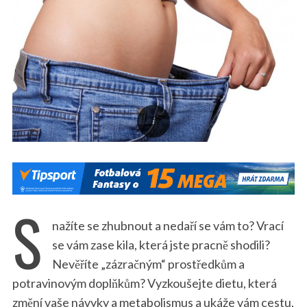
S
nažíte se zhubnout a nedaří se vám to? Vrací
se vám zase kila, která jste pracně shodili?
Nevěříte „zázračným“ prostředkům a
potravinovým doplňkům? Vyzkoušejte dietu, která
změní vaše návyky a metabolismus a ukáže vám cestu,