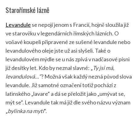
Starořímské lázně
Levandule
se nepojí jenom s Francií, hojně sloužila již
ve starověku v legendárních římských lázních. O
voňavé koupeli připravené ze sušené levandule nebo
levandulového oleje jste už asi slyšeli. Také o
levandulovém mýdle se u nás zpívá v nadčasové písni
již desítky let. Kdo by neznal slavné: „
Ty jsi má,
levandulová…“
? Možná však každý nezná původ slova
levandule. Již samotné označení totiž pochází z
latinského „lavare“ a dá se přeložit jako „umývat se,
mýt se“. Levandule tak má již dle svého názvu význam
„
bylinka na mytí
“.