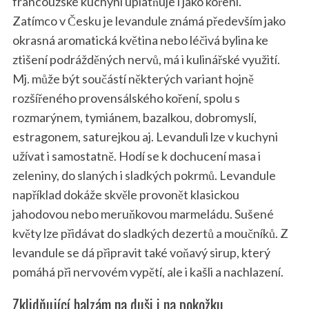
francouzské kuchyni uplatňuje i jako koření.
Zatímco v Česku je levandule známá především jako
okrasná aromatická květina nebo léčivá bylina ke
ztišení podrážděných nervů, má i kulinářské využití.
Mj. může být součástí některých variant hojně
rozšířeného provensálského koření, spolu s
rozmarýnem, tymiánem, bazalkou, dobromyslí,
estragonem, saturejkou aj. Levanduli lze v kuchyni
užívat i samostatně. Hodí se k dochucení masa i
zeleniny, do slaných i sladkých pokrmů. Levandule
například dokáže skvěle provonět klasickou
jahodovou nebo meruňkovou marmeládu. Sušené
květy lze přidávat do sladkých dezertů a moučníků. Z
levandule se dá připravit také voňavý sirup, který
pomáhá při nervovém vypětí, ale i kašli a nachlazení.
Zklidňující balzám na duši i na pokožku