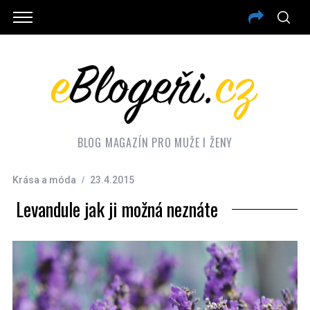
BLOG MAGAZÍN PRO MUŽE I ŽENY
Krása a móda
23.4.2015
Levandule jak ji možná neznáte