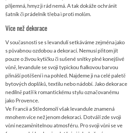
příjemná, hmyz ji rád nemá. A tak dokáže ochránit
šatník či prádelník třeba i proti molům.
Více než dekorace
V současnosti se s levandulí setkáváme zejména jako
s půvabnou ozdobou a dekorací. Nemusí přitom jít
pouze o živou kytičku či sušené snítky plné konejšivé
vůně, levandule se svoji typickou fialkovou barvou
přináší potěšení i na pohled. Najdeme ji na celé paletě
bytových doplňků, textilu nebo nádobí. Jako dekorace
nedílně patří k romantickému stylu označovanému
jako Provence.
Ve Francii a Středomoří však levandule znamená
mnohem více než jenom dekoraci. Dotváří zde svoji
vůní nezaměnitelnou atmosféru. Pro svoji vůni se ve