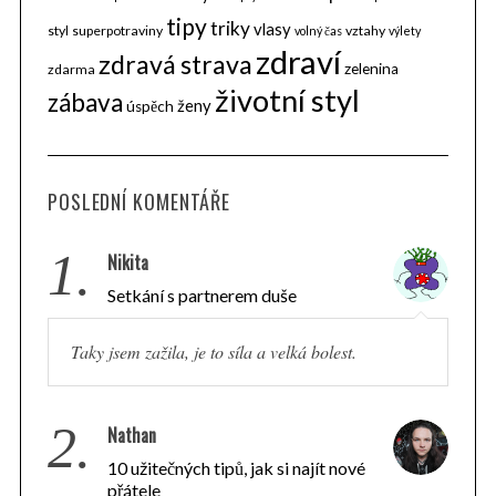
tipy
triky
vlasy
styl
superpotraviny
vztahy
volný čas
výlety
zdraví
zdravá strava
zelenina
zdarma
životní styl
zábava
ženy
úspěch
POSLEDNÍ KOMENTÁŘE
1.
Nikita
Setkání s partnerem duše
Taky jsem zažila, je to síla a velká bolest.
2.
Nathan
10 užitečných tipů, jak si najít nové
přátele