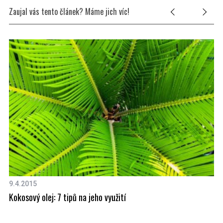
Zaujal vás tento článek? Máme jich víc!
9.4.2015
18
Kokosový olej: 7 tipů na jeho využití
Ma