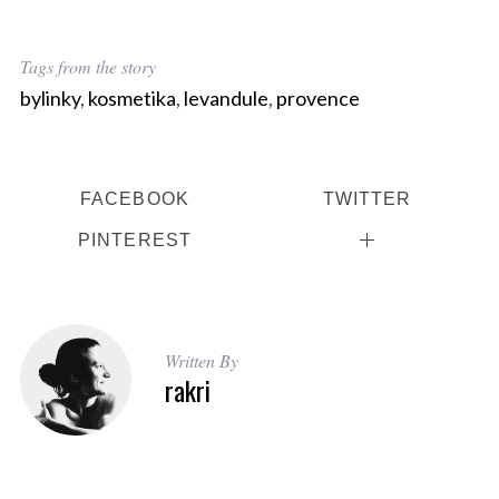
Tags from the story
bylinky
,
kosmetika
,
levandule
,
provence
FACEBOOK
TWITTER
PINTEREST
Written By
rakri