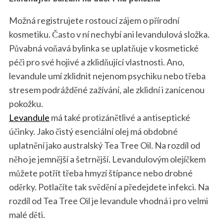
Možná registrujete rostoucí zájem o přírodní
kosmetiku. Často v ní nechybí ani levandulová složka.
Půvabná voňavá bylinka se uplatňuje v kosmetické
péči pro své hojivé a zklidňující vlastnosti. Ano,
levandule umí zklidnit nejenom psychiku nebo třeba
stresem podrážděné zažívání, ale zklidní i zanícenou
pokožku.
Levandule
má také protizánětlivé a antiseptické
účinky. Jako čistý esenciální olej má obdobné
uplatnění jako australský Tea Tree Oil. Na rozdíl od
něho je jemnější a šetrnější. Levandulovým olejíčkem
můžete potřít třeba hmyzí štípance nebo drobné
oděrky. Potlačíte tak svědění a předejdete infekci. Na
rozdíl od Tea Tree Oil je levandule vhodná i pro velmi
malé děti.