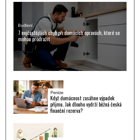
f
o
r
Bydlení
7 nejčastějších chyb při domácích opravách, které se
:
mohou prodražit
Peníze
Když domácnost zasáhne výpadek
příjmu. Jak dlouho vydrží běžná česká
finanční rezerva?