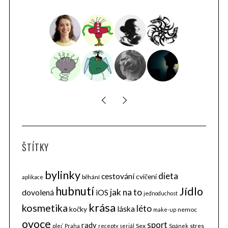
ŠTÍTKY
bylinky
dieta
cestování
cvičení
běhání
aplikace
hubnutí
Jídlo
jak na to
dovolená
iOS
jednoduchost
krása
kosmetika
léto
láska
kočky
nemoc
make-up
ovoce
sport
rady
Sex
stres
pleť
Praha
recepty
seriál
Spánek