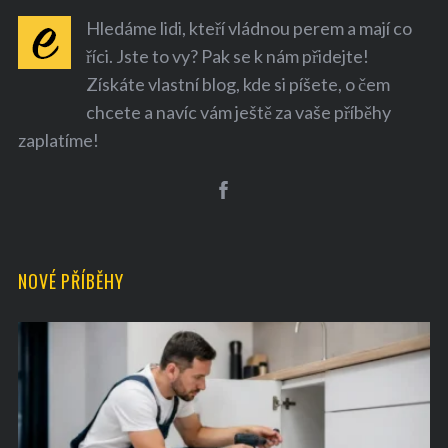
Hledáme lidi, kteří vládnou perem a mají co
říci. Jste to vy? Pak se k nám přidejte!
Získáte vlastní blog, kde si píšete, o čem
chcete a navíc vám ještě za vaše příběhy
zaplatíme!
NOVÉ PŘÍBĚHY