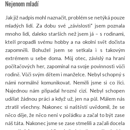
Nejenom mladí
Jak již nadpis mohl naznačit, problém se netýká pouze
mladých lidí. Za dobu své „závislosti“ jsem poznala
mnoho lidí, daleko starších než jsem já – s rodinami,
kteří propadli svému hobby a na okolní svět dočista
zapomněli. Bohužel jsem se setkala i s takovým
extrémem u sebe doma. Můj otec, závislý na hraní
počítačových her, zapomínal na svoje povinnosti vůči
rodině. Vůči svým dětem i manželce. Nebyl schopný s
námi normálně komunikovat. Neměli jsme si co říci.
Najednou nám připadal hrozně cizí. Nebyl schopen
udělat žádnou práci a když už, jen na půl. Málem nás
ztratil všechny. Nakonec si naštěstí uvědomil, že se
něco děje, že něco není v pořádku a začal to být zase
náš táta. Nakonec jsme se zase stmelili a začali docela