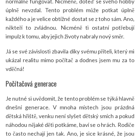
normálně fungovat. Nicméně, doteď se svého hobby
úplně nevzdal. Tento problém může potkat úplně
každého a je velice obtížné dostat se z toho sám. Ano,
někteří to zvládnou. Nicméně ti ostatní potřebují
impulz k tomu, aby jejich životy nabraly nový směr.
Já se své závislosti zbavila díky svému příteli, který mi
ukázal realitu mimo počítač a dodnes jsem mu za to
vděčná!
Počítačová generace
Je nutné si uvědomit, že tento problém se týká hlavně
dnešní generace. V mnoha místech jsou prázdná
dětská hřiště, venku není slyšet dětský smích a pokud
náhodou nějaké děti potkáme, baví se o hrách. Rodiče
to často nechají jen tak. Ano, je sice krásné, že jsou