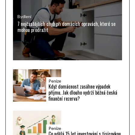
o
r
Bydlení
7 nejčastějších chyb při domácích opravách, které se
:
mohou prodražit
Peníze
Když domácnost zasáhne výpadek
příjmu. Jak dlouho vydrží běžná česká
finanční rezerva?
Peníze
Co udělá 15 let investování s tisícovkou