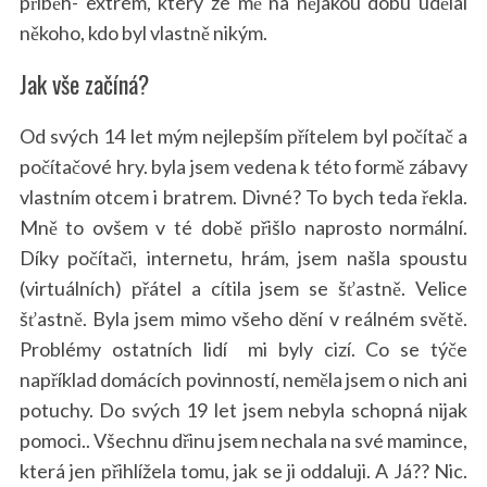
příběh- extrém, který ze mě na nějakou dobu udělal
někoho, kdo byl vlastně nikým.
Jak vše začíná?
Od svých 14 let mým nejlepším přítelem byl počítač a
počítačové hry. byla jsem vedena k této formě zábavy
vlastním otcem i bratrem. Divné? To bych teda řekla.
Mně to ovšem v té době přišlo naprosto normální.
Díky počítači, internetu, hrám, jsem našla spoustu
(virtuálních) přátel a cítila jsem se šťastně. Velice
šťastně. Byla jsem mimo všeho dění v reálném světě.
Problémy ostatních lidí mi byly cizí. Co se týče
například domácích povinností, neměla jsem o nich ani
potuchy. Do svých 19 let jsem nebyla schopná nijak
pomoci.. Všechnu dřinu jsem nechala na své mamince,
která jen přihlížela tomu, jak se ji oddaluji. A Já?? Nic.