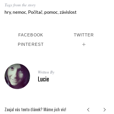
Tags from the story
hry
,
nemoc
,
Počítač
,
pomoc
,
závislost
FACEBOOK
TWITTER
PINTEREST
Written By
Lucie
Zaujal vás tento článek? Máme jich víc!