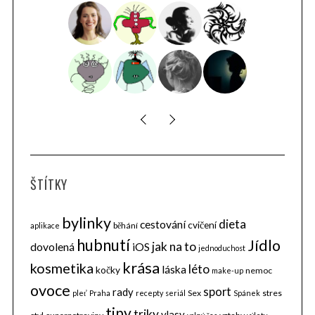
ŠTÍTKY
bylinky
dieta
cestování
cvičení
běhání
aplikace
hubnutí
Jídlo
jak na to
dovolená
iOS
jednoduchost
krása
kosmetika
léto
láska
kočky
nemoc
make-up
ovoce
sport
rady
Sex
stres
pleť
Praha
recepty
seriál
Spánek
tipy
triky
vlasy