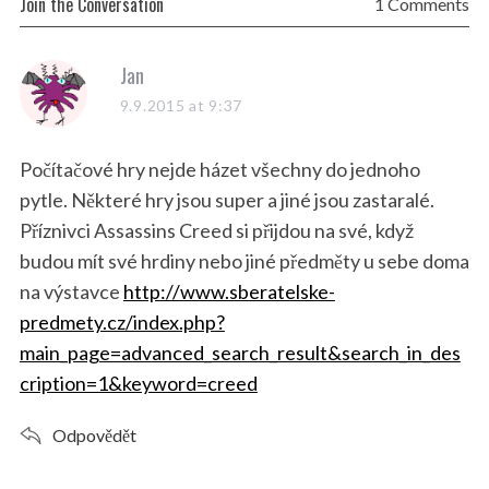
Join the Conversation
1 Comments
s
Jan
a
9.9.2015 at 9:37
y
s
Počítačové hry nejde házet všechny do jednoho
:
pytle. Některé hry jsou super a jiné jsou zastaralé.
Příznivci Assassins Creed si přijdou na své, když
budou mít své hrdiny nebo jiné předměty u sebe doma
na výstavce
http://www.sberatelske-
predmety.cz/index.php?
main_page=advanced_search_result&search_in_des
cription=1&keyword=creed
Odpovědět