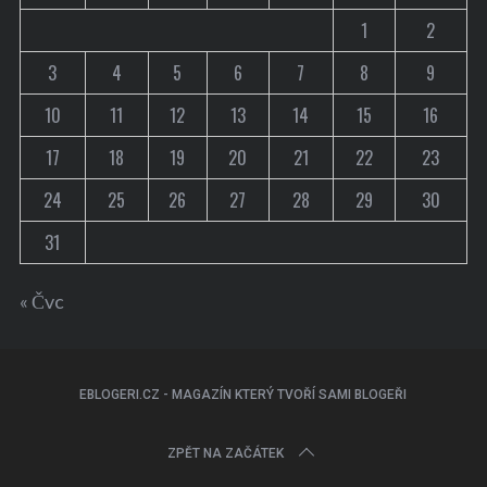
1
2
3
4
5
6
7
8
9
10
11
12
13
14
15
16
17
18
19
20
21
22
23
24
25
26
27
28
29
30
31
« Čvc
EBLOGERI.CZ - MAGAZÍN KTERÝ TVOŘÍ SAMI BLOGEŘI
ZPĚT NA ZAČÁTEK