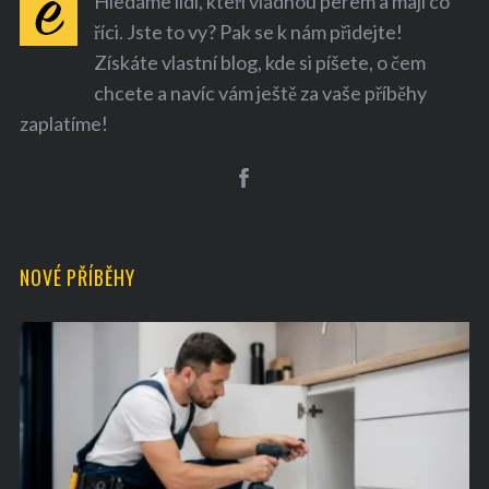
Hledáme lidi, kteří vládnou perem a mají co
říci. Jste to vy? Pak se k nám přidejte!
Získáte vlastní blog, kde si píšete, o čem
chcete a navíc vám ještě za vaše příběhy
zaplatíme!
NOVÉ PŘÍBĚHY