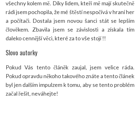
všechny kolem mě. Díky lidem, kteří mě mají skutečně
rádi jsem pochopila, že mé štěstí nespočívá v hraní her
a počítači. Dostala jsem novou šanci stát se lepším
člověkem. Zbavila jsem se závislosti a získala tím
daleko cennější věci, které za to vše stojí !!
Slovo autorky
Pokud Vás tento článěk zaujal, jsem velice ráda.
Pokud opravdu někoho takového znáte a tento článek
byl jen dalším impulzem k tomu, aby se tento problém
začal řešit, neváhejte!