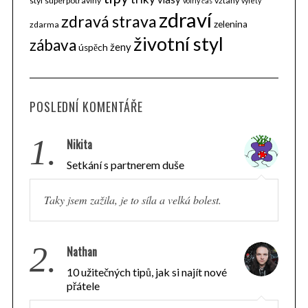
styl
superpotraviny
vztahy
volný čas
výlety
zdraví
zdravá strava
zelenina
zdarma
životní styl
zábava
ženy
úspěch
POSLEDNÍ KOMENTÁŘE
1.
Nikita
Setkání s partnerem duše
Taky jsem zažila, je to síla a velká bolest.
2.
Nathan
10 užitečných tipů, jak si najít nové
přátele