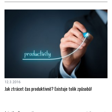
S
e
a
r
c
h
f
o
12.3.2016
3.
r
Jak ztrácet čas produktivně? Existuje tolik způsobů!
As
: