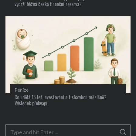
vydrží běžná česká finanční rezerva?
Peníze
Co udělá 15 let investování s tisícovkou měsíčně?
Výsledek překvapí
S
S