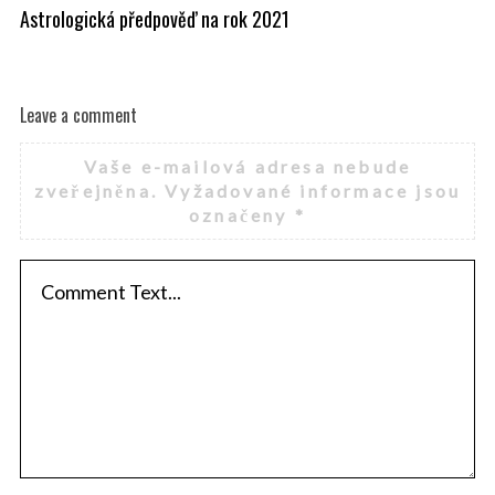
!
Astrologická předpověď na rok 2021
Sr
kv
Leave a comment
Vaše e-mailová adresa nebude
zveřejněna.
Vyžadované informace jsou
označeny
*