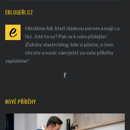
EBLOGEŘI.CZ
Hledáme lidi, kteří vládnou perem a mají co
říci. Jste to vy? Pak se k nám přidejte!
Získáte vlastní blog, kde si píšete, o čem
chcete a navíc vám ještě za vaše příběhy
zaplatíme!
NOVÉ PŘÍBĚHY