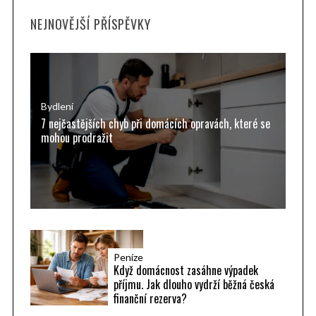
H
r
a
NEJNOVĚJŠÍ PŘÍSPĚVKY
c
r
h
c
h
f
f
o
o
r
Bydlení
r
7 nejčastějších chyb při domácích opravách, které se
:
:
mohou prodražit
Peníze
Když domácnost zasáhne výpadek
příjmu. Jak dlouho vydrží běžná česká
finanční rezerva?