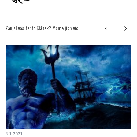
Zaujal vás tento článek? Máme jich víc!
3.1.2021
27