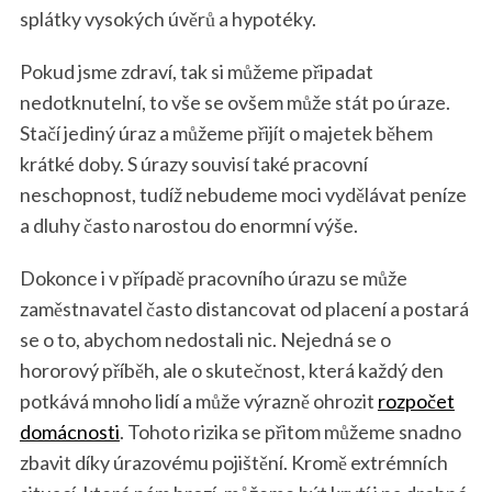
splátky vysokých úvěrů a hypotéky.
Pokud jsme zdraví, tak si můžeme připadat
nedotknutelní, to vše se ovšem může stát po úraze.
Stačí jediný úraz a můžeme přijít o majetek během
krátké doby. S úrazy souvisí také pracovní
neschopnost, tudíž nebudeme moci vydělávat peníze
a dluhy často narostou do enormní výše.
Dokonce i v případě pracovního úrazu se může
zaměstnavatel často distancovat od placení a postará
se o to, abychom nedostali nic. Nejedná se o
hororový příběh, ale o skutečnost, která každý den
potkává mnoho lidí a může výrazně ohrozit
rozpočet
domácnosti
. Tohoto rizika se přitom můžeme snadno
zbavit díky úrazovému pojištění. Kromě extrémních