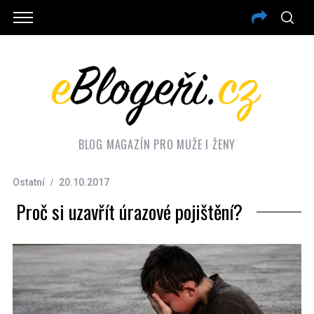
BLOG MAGAZÍN PRO MUŽE I ŽENY
Ostatní
20.10.2017
Proč si uzavřít úrazové pojištění?