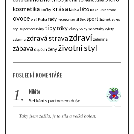
jednoduchost
krása
kosmetika
léto
láska
kočky
nemoc
make-up
ovoce
sport
rady
Sex
stres
pleť
Praha
recepty
seriál
Spánek
tipy
triky
vlasy
styl
superpotraviny
vztahy
volný čas
výlety
zdraví
zdravá strava
zelenina
zdarma
životní styl
zábava
ženy
úspěch
POSLEDNÍ KOMENTÁŘE
1.
Nikita
Setkání s partnerem duše
Taky jsem zažila, je to síla a velká bolest.