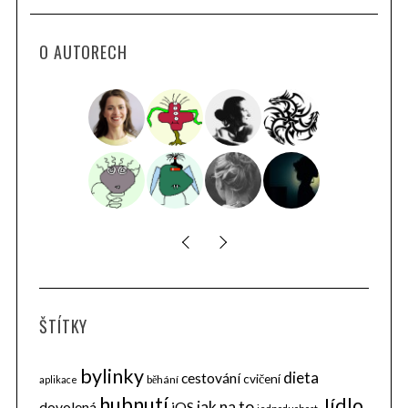
O AUTORECH
ŠTÍTKY
bylinky
dieta
cestování
cvičení
běhání
aplikace
hubnutí
Jídlo
jak na to
dovolená
iOS