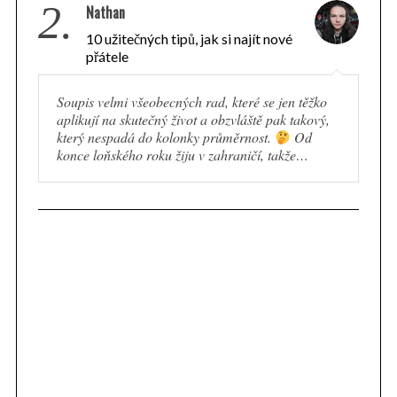
2.
Nathan
10 užitečných tipů, jak si najít nové
přátele
Soupis velmi všeobecných rad, které se jen těžko
aplikují na skutečný život a obzvláště pak takový,
který nespadá do kolonky průměrnost.
Od
konce loňského roku žiju v zahraničí, takže…