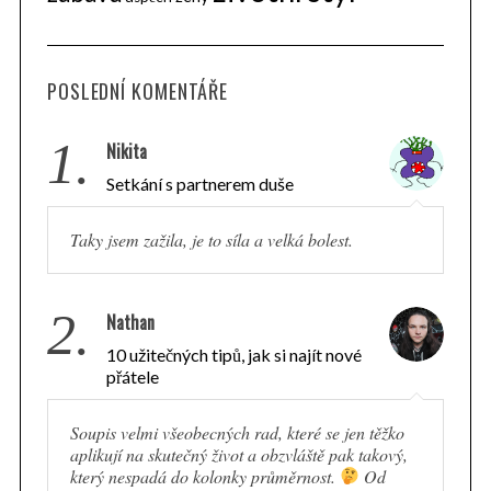
POSLEDNÍ KOMENTÁŘE
1.
Nikita
Setkání s partnerem duše
Taky jsem zažila, je to síla a velká bolest.
2.
Nathan
10 užitečných tipů, jak si najít nové
přátele
Soupis velmi všeobecných rad, které se jen těžko
aplikují na skutečný život a obzvláště pak takový,
který nespadá do kolonky průměrnost.
Od