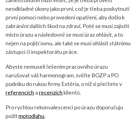
zaměstnavatel musí vědět, že je třeba provést
neodkladné úkony jako první, což je třeba poskytnutí
první pomoci nebo provedení opatření, aby došlo k
zabránění dalších škod na zdraví. Poté se musí zajistit
místo úrazu a následovně se musí úraz ohlásit, a to
nejen na pojišťovnu, ale také se musí ohlásit státnímu
zástupci či inspektorátu práce.
Abyste nemuseli řešením pracovního úrazu
narušovat váš harmonogram, svěřte BOZP a PO
podniku do rukou firmy Extéria, o níž si přečtete v
referencích
a
recenzích
klientů.
Pro rychlou rekonvalescenci po úrazu doporučuju
požít
motodlahu
.