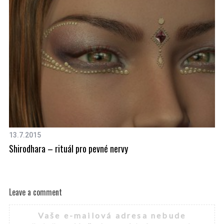
13.7.2015
15
Shirodhara – rituál pro pevné nervy
Pi
Leave a comment
Vaše e-mailová adresa nebude