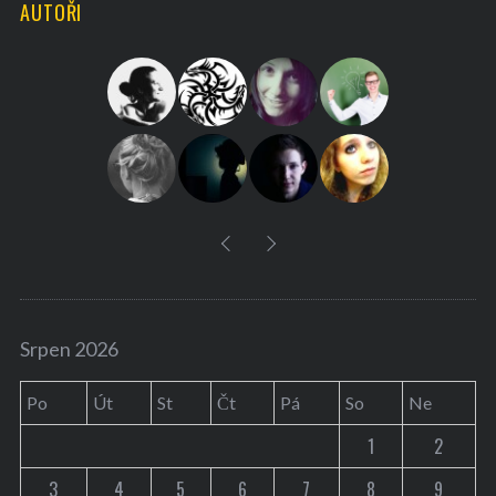
AUTOŘI
c
h
f
o
r
:
Srpen 2026
Po
Út
St
Čt
Pá
So
Ne
1
2
3
4
5
6
7
8
9