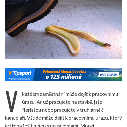
V
každém zaměstnání může dojít k pracovnímu
úrazu. Ať už pracujete na stavbě, jste
floristou nebo pracujete v truhlárně či
kanceláři. Všude může dojít k pracovnímu úrazu, který
je třeba řešit nejen s pojišťovnami. Mnozí