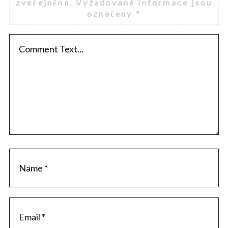
zveřejněna.
Vyžadované informace jsou
označeny
*