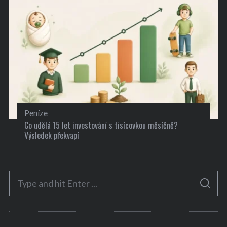
Peníze
Co udělá 15 let investování s tisícovkou měsíčně?
Výsledek překvapí
S
S
e
E
A
a
R
C
H
r