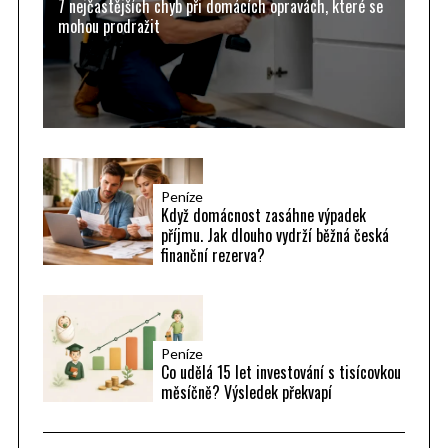
7 nejčastějších chyb při domácích opravách, které se
:
mohou prodražit
Peníze
Když domácnost zasáhne výpadek
příjmu. Jak dlouho vydrží běžná česká
finanční rezerva?
Peníze
Co udělá 15 let investování s tisícovkou
měsíčně? Výsledek překvapí