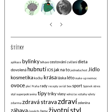
ŠTÍTKY
bylinky
dieta
cestování
cvičení
běhání
aplikace
hubnutí
Jídlo
jak na to
dovolená
iOS
jednoduchost
krása
kosmetika
léto
láska
kočky
nemoc
make-up
ovoce
sport
rady
Sex
stres
pleť
Praha
recepty
seriál
Spánek
tipy
triky
vlasy
styl
superpotraviny
vztahy
volný čas
výlety
zdraví
zdravá strava
zelenina
zdarma
životní styl
zábava
ženy
úspěch