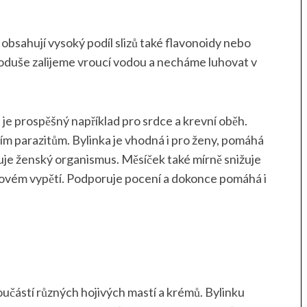
 obsahují vysoký podíl slizů také flavonoidy nebo
ednoduše zalijeme vroucí vodou a necháme luhovat v
je prospěšný například pro srdce a krevní oběh.
řním parazitům. Bylinka je vhodná i pro ženy, pomáhá
je ženský organismus. Měsíček také mírně snižuje
ervovém vypětí. Podporuje pocení a dokonce pomáhá i
oučástí různých hojivých mastí a krémů. Bylinku