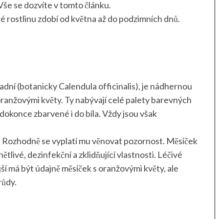
? Vše se dozvíte v tomto článku.
é rostlinu zdobí od května až do podzimních dnů.
adní (botanicky Calendula officinalis), je nádhernou
 oranžovými květy. Ty nabývají celé palety barevných
dokonce zbarvené i do bíla. Vždy jsou však
. Rozhodně se vyplatí mu věnovat pozornost. Měsíček
tlivé, dezinfekční a zklidňující vlastnosti. Léčivé
ší má být údajně měsíček s oranžovými květy, ale
růdy.