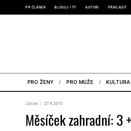
PR ČLÁNEK
BLOGUJ I TY
AUTOŘI
PŘIHLÁSIT
PRO ŽENY
PRO MUŽE
KULTURA
Zdraví
27.4.2015
Měsíček zahradní: 3 + 