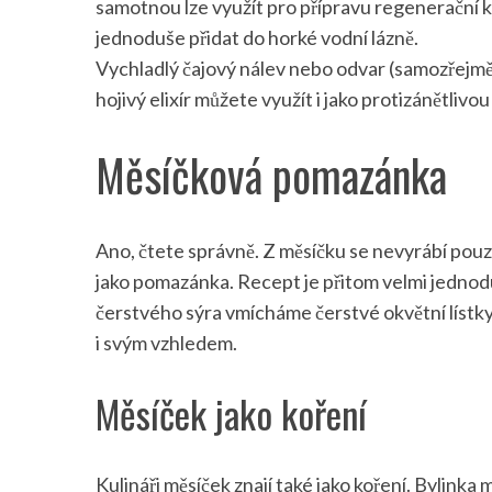
samotnou lze využít pro přípravu regenerační k
jednoduše přidat do horké vodní lázně.
Vychladlý čajový nálev nebo odvar (samozřejmě 
hojivý elixír můžete využít i jako protizánětlivou
Měsíčková pomazánka
Ano, čtete správně. Z měsíčku se nevyrábí pouze
jako pomazánka. Recept je přitom velmi jedn
čerstvého sýra vmícháme čerstvé okvětní lístk
i svým vzhledem.
Měsíček jako koření
Kulináři měsíček znají také jako koření. Bylinka