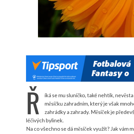
Ř
íká se mu sluníčko, také nehtík, nevěsta
měsíčku zahradním, který je však mno
zahrádky a zahrady. Měsíček je předevš
léčivých bylinek.
Na co všechno se dá měsíček využít? Jak vám m