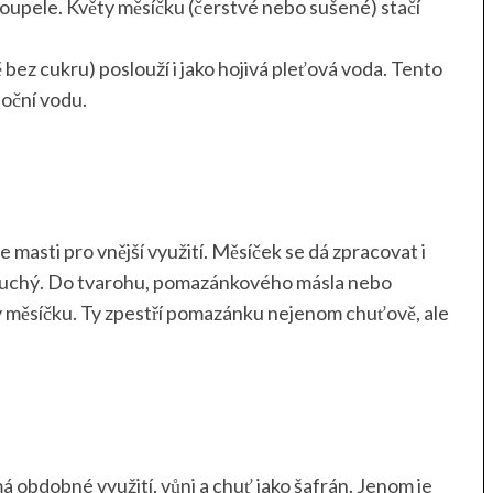
oupele. Květy měsíčku (čerstvé nebo sušené) stačí
bez cukru) poslouží i jako hojivá pleťová voda. Tento
 oční vodu.
 masti pro vnější využití. Měsíček se dá zpracovat i
oduchý. Do tvarohu, pomazánkového másla nebo
y měsíčku. Ty zpestří pomazánku nejenom chuťově, ale
 má obdobné využití, vůni a chuť jako šafrán. Jenom je