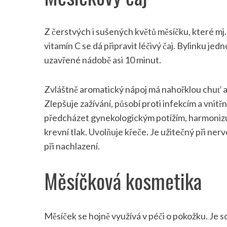
Z čerstvých i sušených květů měsíčku, které mj.
vitamín C se dá připravit léčivý čaj. Bylinku j
S
uzavřené nádobě asi 10 minut.
e
a
r
Zvláštně aromatický nápoj má nahořklou chuť a 
c
Zlepšuje zažívání, působí proti infekcím a vnit
h
předcházet gynekologickým potížím, harmonizu
f
o
krevní tlak. Uvolňuje křeče. Je užitečný při n
r
při nachlazení.
:
Měsíčková kosmetika
Měsíček se hojně využívá v péči o pokožku. Je s