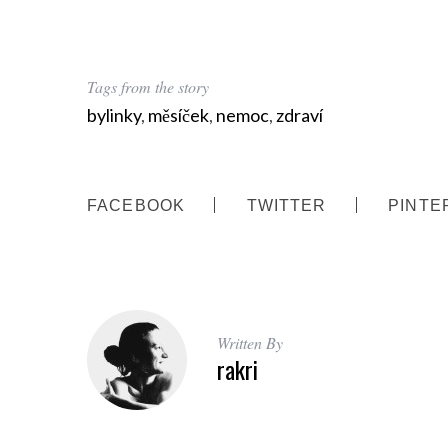
Tags from the story
bylinky
,
měsíček
,
nemoc
,
zdraví
FACEBOOK
TWITTER
PINTE
Written By
rakri