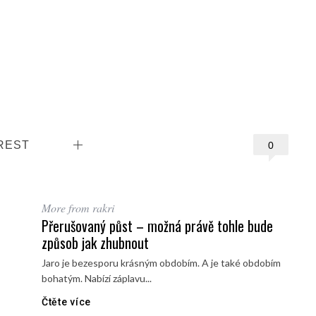
REST
0
More from rakri
Přerušovaný půst – možná právě tohle bude
způsob jak zhubnout
Jaro je bezesporu krásným obdobím. A je také obdobím
bohatým. Nabízí záplavu...
Čtěte více