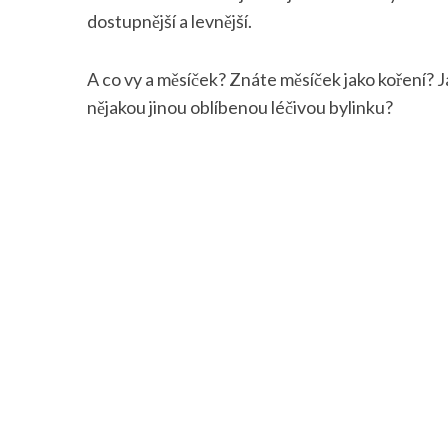
dostupnější a levnější.
A co vy a měsíček? Znáte měsíček jako koření? 
nějakou jinou oblíbenou léčivou bylinku?