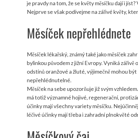
je pravdy na tom, že se květy měsíčku dají i jíst
Nejprve se však podívejme na zářivé květy, kter
Měsíček nepřehlédnete
Měsíček lékařský, známý také jako měsíček zahr
bylinkou původem z jižní Evropy. Vyniká zářivě
odstínů oranžové a žluté, výjimečně mohou být 
nepřehlédnutelné.
Měsíček na sebe upozorňuje již svým vzhledem
má totiž významné hojivé, regenerační, protizáně
účinky mají všechny variety měsíčku. Nejúčinněj
léčivé účinky mají třeba i zahradní plnokvěté od
Měsíčkový čaj