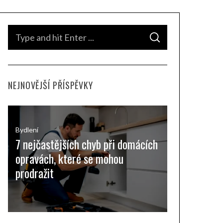
S
S
e
E
A
a
R
C
H
r
NEJNOVĚJŠÍ PŘÍSPĚVKY
c
h
f
o
Bydlení
7 nejčastějších chyb při domácích
r
opravách, které se mohou
:
prodražit