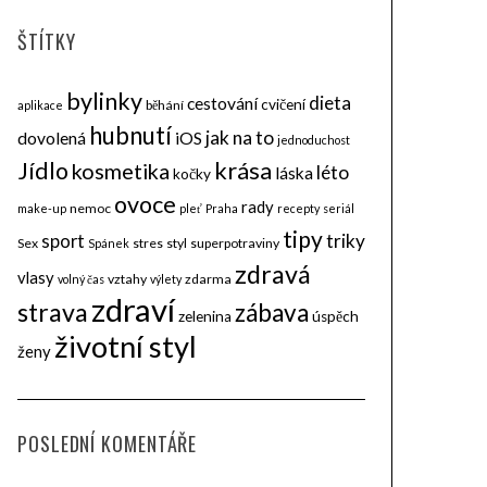
ŠTÍTKY
bylinky
dieta
cestování
cvičení
běhání
aplikace
hubnutí
jak na to
dovolená
iOS
jednoduchost
krása
Jídlo
kosmetika
léto
láska
kočky
ovoce
rady
nemoc
make-up
pleť
Praha
recepty
seriál
tipy
triky
sport
Sex
stres
styl
superpotraviny
Spánek
zdravá
vlasy
vztahy
zdarma
volný čas
výlety
zdraví
strava
zábava
zelenina
úspěch
životní styl
ženy
POSLEDNÍ KOMENTÁŘE