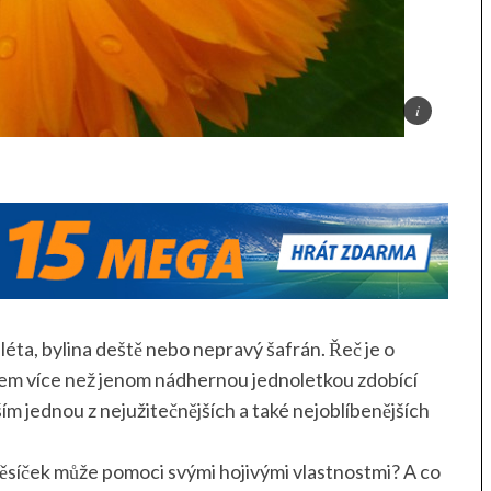
 léta, bylina deště nebo nepravý šafrán. Řeč je o
hem více než jenom nádhernou jednoletkou zdobící
ím jednou z nejužitečnějších a také nejoblíbenějších
ěsíček může pomoci svými hojivými vlastnostmi? A co