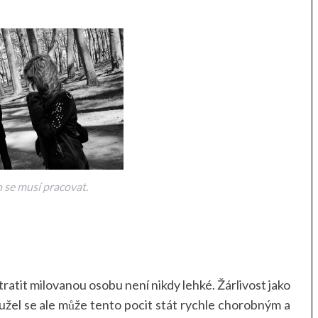
 se musí pracovat.
ratit milovanou osobu není nikdy lehké. Žárlivost jako
žel se ale může tento pocit stát rychle chorobným a