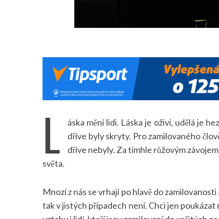
L
áska mění lidi. Láska je oživí, udělá je h
dříve byly skryty. Pro zamilovaného člověk
dříve nebyly. Za tímhle růžovým závojem 
světa.
Mnozí z nás se vrhají po hlavě do zamilovanosti 
tak v jistých případech není. Chci jen poukázat 
vztahu i lidí, kteří jsou zamilovaní do určitých os