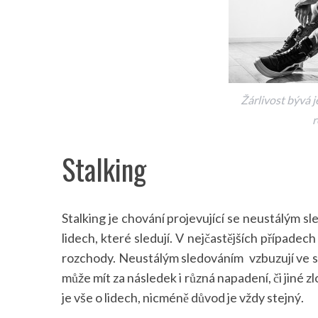
Žárlivost bývá 
r
Stalking
Stalking je chování projevující se neustálým sl
lidech, které sledují. V nejčastějších případech 
rozchody. Neustálým sledováním vzbuzují ve s
může mít za následek i různá napadení, či jiné z
je vše o lidech, nicméně důvod je vždy stejný.