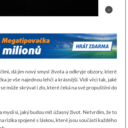
ezčími, dá jim nový smysl života a odkryje obzory, které
a je vše najednou lehčí a krásnější. Vidí věci tak, jaké
se může skrývat i zlo, které čeká na své propuštění do
a myslí si, jaký budou mít úžasný život. Netvrdím, že to
na rizika spojené s láskou, které jsou součástí každého
ob.