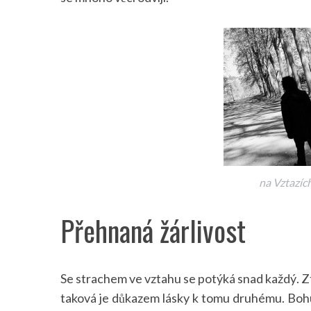
S
e
a
r
c
h
f
o
na Vztazích
r
:
Přehnaná žárlivost
Se strachem ve vztahu se potýká snad každý. Zt
taková je důkazem lásky k tomu druhému. Bohu