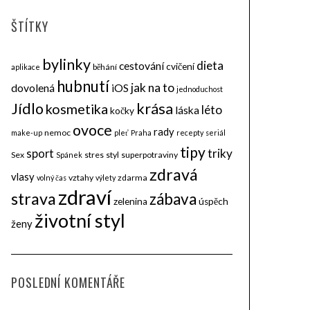
ŠTÍTKY
bylinky
dieta
cestování
cvičení
běhání
aplikace
hubnutí
jak na to
dovolená
iOS
jednoduchost
krása
Jídlo
kosmetika
léto
láska
kočky
ovoce
rady
nemoc
make-up
pleť
Praha
recepty
seriál
tipy
triky
sport
Sex
stres
styl
superpotraviny
Spánek
zdravá
vlasy
vztahy
zdarma
volný čas
výlety
zdraví
strava
zábava
zelenina
úspěch
životní styl
ženy
POSLEDNÍ KOMENTÁŘE