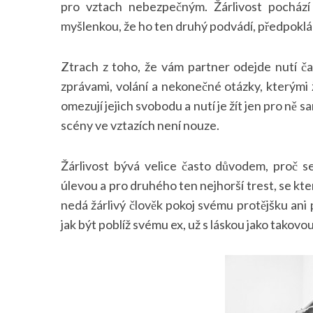
pro vztach nebezpečným. Žárlivost pochází
myšlenkou, že ho ten druhý podvádí, předpoklá
Ztrach z toho, že vám partner odejde nutí 
zprávami, volání a nekonečné otázky, kterými ž
omezují jejich svobodu a nutí je žít jen pro ně
scény ve vztazích není nouze.
Žárlivost bývá velice často důvodem, proč se
úlevou a pro druhého ten nejhorší trest, se k
nedá žárlivý člověk pokoj svému protějšku ani 
jak být poblíž svému ex, už s láskou jako takovo