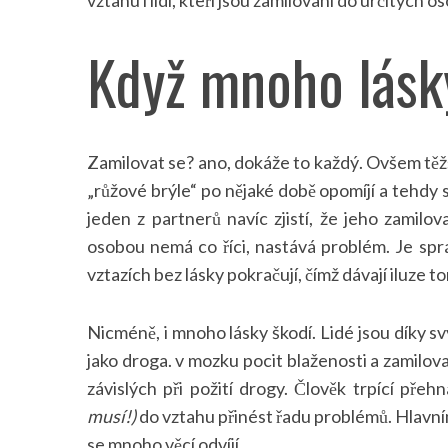
Když mnoho lásk
Zamilovat se? ano, dokáže to každý. Ovšem těžš
„růžové brýle“ po nějaké době opomíjí a tehdy
jeden z partnerů navíc zjistí, že jeho zamilo
osobou nemá co říci, nastává problém. Je správ
vztazích bez lásky pokračují, čímž dávají iluze
Nicméně, i mnoho lásky škodí. Lidé jsou díky s
jako droga. v mozku pocit blaženosti a zamilov
závislých při požití drogy. Člověk trpící pře
musí!)
do vztahu přinést řadu problémů. Hlavn
se mnoho věcí odvíjí.