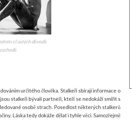
jedním z častých důvodů
ozchodů
edováním určitého člověka. Stalkeři sbírají informace o
jsou stalkeři bývalí partneři, kteří se nedokáží smířit s
ledované osobě strach. Posedlost některých stalkerů
ločiny. Láska tedy dokáže dělat i tyhle věci. Samozřejmě