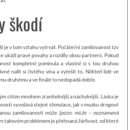
y škodí
í je v tom vztahu vytrvat. Počáteční zamilovanost tzv
 se ukáží pravé povahy a rozdíly obou partnerů. Pokud
vanost kompletně pominula a vlastně si s tou druhou
né nalít si čistého vína a vyřešit to. Někteří lidé ve
 tomu druhému a ve finále to nedopadá dobře.
vým citům mnohem zranitelnější a náchylnější. Láska je
anosti vyvolává stejné stimulace, jak v mozku drogově
hnanou zamilovaností může
(pozn. může – neznamená
ím takovým problémem je přehnaná žárlivost, od které