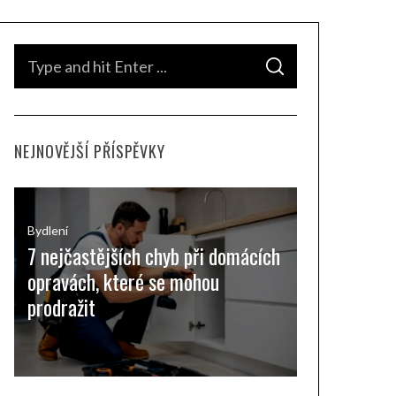
S
S
e
E
A
a
R
C
H
r
NEJNOVĚJŠÍ PŘÍSPĚVKY
c
h
f
o
Bydlení
7 nejčastějších chyb při domácích
r
opravách, které se mohou
:
prodražit