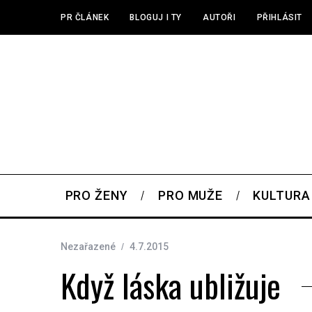
PR ČLÁNEK
BLOGUJ I TY
AUTOŘI
PŘIHLÁSIT
PRO ŽENY
PRO MUŽE
KULTURA
Nezařazené
4.7.2015
Když láska ubližuje