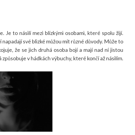
e. Je to násilí mezi blízkými osobami, které spolu žijí.
eří napadají své blizké můžou mít různé důvody. Může to
ojuje, že se jich druhá osoba bojí a mají nad ní jistou
á způsobuje v hádkách výbuchy, které končí až násilím.