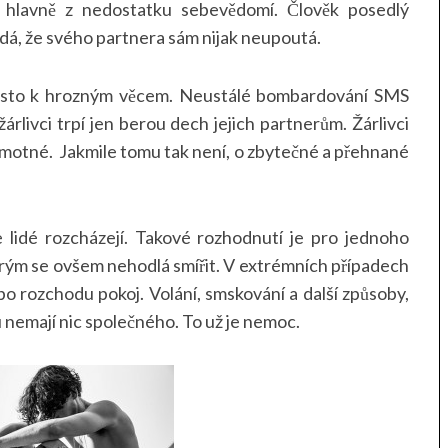
 hlavně z nedostatku sebevědomí. Člověk posedlý
dá, že svého partnera sám nijak neupoutá.
často k hrozným věcem. Neustálé bombardování SMS
árlivci trpí jen berou dech jejich partnerům. Žárlivci
 samotné. Jakmile tomu tak není, o zbytečné a přehnané
 lidé rozcházejí. Takové rozhodnutí je pro jednoho
terým se ovšem nehodlá smířit. V extrémních případech
po rozchodu pokoj. Volání, smskování a další způsoby,
u nemají nic společného. To už je nemoc.