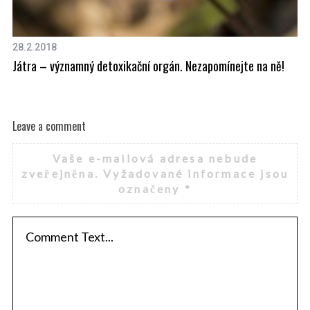
28.2.2018
11
Játra – významný detoxikační orgán. Nezapomínejte na ně!
Le
S
e
a
Leave a comment
r
c
Vaše e-mailová adresa nebude
h
zveřejněna.
Vyžadované informace jsou
f
označeny
*
o
r
: