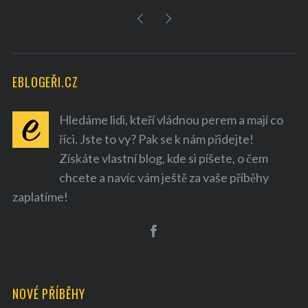
EBLOGEŘI.CZ
Hledáme lidi, kteří vládnou perem a mají co
říci. Jste to vy? Pak se k nám přidejte!
Získáte vlastní blog, kde si píšete, o čem
chcete a navíc vám ještě za vaše příběhy
zaplatíme!
NOVÉ PŘÍBĚHY