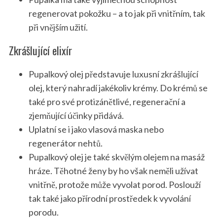
regenerovat pokožku – a to jak při vnitřním, tak
při vnějším užití.
Zkrášlující elixír
Pupalkový olej představuje luxusní zkrášlující
olej, který nahradí jakékoliv krémy. Do krémů se
také pro své protizánětlivé, regenerační a
zjemňující účinky přidává.
Uplatní se i jako vlasová maska nebo
regenerátor nehtů.
Pupalkový olej je také skvělým olejem na masáž
hráze. Těhotné ženy by ho však neměli užívat
vnitřně, protože může vyvolat porod. Poslouží
tak také jako přírodní prostředek k vyvolání
porodu.