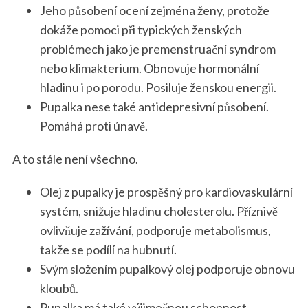
Jeho působení ocení zejména ženy, protože
dokáže pomoci při typických ženských
problémech jako je premenstruační syndrom
nebo klimakterium. Obnovuje hormonální
hladinu i po porodu. Posiluje ženskou energii.
Pupalka nese také antidepresivní působení.
Pomáhá proti únavě.
A to stále není všechno.
Olej z pupalky je prospěšný pro kardiovaskulární
systém, snižuje hladinu cholesterolu. Příznivě
ovlivňuje zažívání, podporuje metabolismus,
takže se podílí na hubnutí.
Svým složením pupalkový olej podporuje obnovu
kloubů.
Pupalka má také výjimečnou schopnost