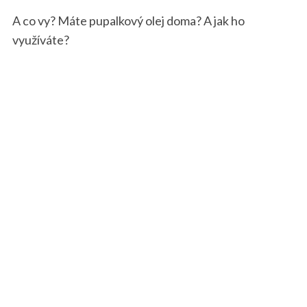
A co vy? Máte pupalkový olej doma? A jak ho
využíváte?