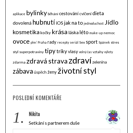
bylinky
dieta
cestování
cvičení
běhání
aplikace
hubnutí
Jídlo
jak na to
dovolená
iOS
jednoduchost
krása
kosmetika
léto
láska
kočky
nemoc
make-up
ovoce
sport
rady
Sex
stres
pleť
Praha
recepty
seriál
Spánek
tipy
triky
vlasy
styl
superpotraviny
vztahy
volný čas
výlety
zdraví
zdravá strava
zelenina
zdarma
životní styl
zábava
ženy
úspěch
POSLEDNÍ KOMENTÁŘE
1.
Nikita
Setkání s partnerem duše