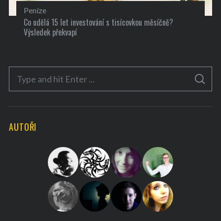
Peníze
Co udělá 15 let investování s tisícovkou měsíčně?
Výsledek překvapí
S
S
e
E
A
a
R
C
H
r
AUTOŘI
c
h
f
o
r
: