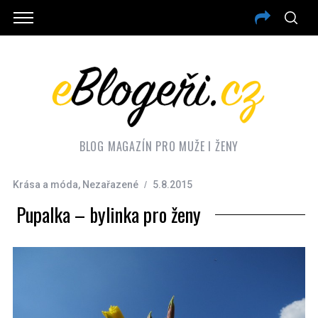
BLOG MAGAZÍN PRO MUŽE I ŽENY
Krása a móda
,
Nezařazené
5.8.2015
Pupalka – bylinka pro ženy