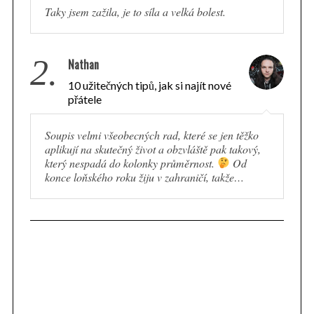
Taky jsem zažila, je to síla a velká bolest.
2.
Nathan
10 užitečných tipů, jak si najít nové
přátele
Soupis velmi všeobecných rad, které se jen těžko
aplikují na skutečný život a obzvláště pak takový,
který nespadá do kolonky průměrnost.
Od
konce loňského roku žiju v zahraničí, takže…