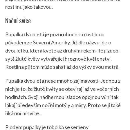
rostlinu jako takovou.
Noční svíce
Pupalka dvouletá je pozoruhodnou rostlinou
původem ze Severní Ameriky. Již dle názvu jde o
dvouletku, která kvete až druhým rokem. To ji zdobí
sytě žluté květy vytvářející hroznové květenství.
Rostlina přitom může sahat až do výšky dvou metrů.
Pupalka dvouletá nese mnoho zajímavostí. Jednou z
nich je to, že žluté květy se otevírají až ve večerních
hodinách. Svoji nádhernou, sladce opojnou vůní tak
lákají především noční motýly a můry. Proto se jí také
říká noční svíce.
Plodem pupalky je tobolka se semeny