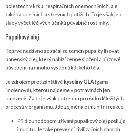
bolestech v krku, respiračních onemocněních, ale
také žaludečních a střevních potížích. To je však jen
slabý výčet léčivých účinků půvabné rostlinky.
Pupalkový olej
Teprve nedávno se začal ze semen pupalky lisovat
panenský olej, který nabízí cenné složení a příznivé
působení na mnoho systémů lidského těla.
Je zdrojem protizánětlivé
kyseliny GLA
(gama-
linolenové), kterou najdeme v potravinách jen
omezeně. Za to je však potřebná pro řadu důležitých
procesů v organismu. Jde zejména o imunitní reakce.
Při dlouhodobém užívání pupalkový olej posiluje
imunitu. Je také prevencí civilizačních chorob.