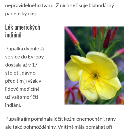
nepravidelného tvaru. Z nich se lisuje blahodárný
panenský olej.
Lék amerických
indiánů
Pupalka dvouletá
se sice do Evropy
dostala až v 17.
století, dávno
před tím ji však v
lidové medicíně
užívali američtí
indiáni.
Pupalka jim pomáhala léčit kožní onemocnění, rány,
ale také pohmožděniny. Vnitřně měla pomáhat při