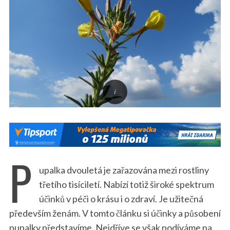
P
upalka dvouletá je zařazována mezi rostliny
třetího tisíciletí. Nabízí totiž široké spektrum
účinků v péči o krásu i o zdraví. Je užitečná
především ženám. V tomto článku si účinky a působení
pupalky představíme. Nejdříve se však podíváme na