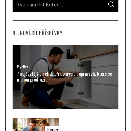
S
S
e
E
A
a
R
C
H
r
NEJNOVĚJŠÍ PŘÍSPĚVKY
c
h
f
o
r
Bydlení
7 nejčastějších chyb při domácích opravách, které se
:
mohou prodražit
Peníze